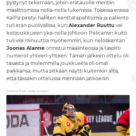
pystynyt tekemään, joten erätauolle mentiin
maalittomissa nolla-nolla lukemissa. Toisessa erässä
KalPa piristyi halliten kenttätapahtumia ja palkinto
tuli erän puolivälissä, kun
Alexander Ruuttu
vei
kotijoukkueen yksi-nolla johtoon. Pelicansin kuitti
tuli viisi minuuttia myöhemmin, kun neloskentän
Joonas Alanne
onnistui maalinteossa ja tasoitti
numerot yhteen-yhteen. Tämän jälkeen ottelu oli
tasaista ja molemmilla joukkueilla oli omat
paikkansa, mutta pitkään näytti kuitenkin siltä,
että tässäkin ottelussa mennään jatkoeriin.
Embed from Getty Images