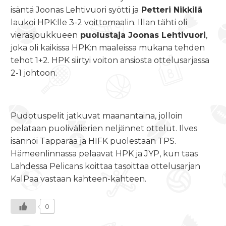
isäntä Joonas Lehtivuori syötti ja
Petteri Nikkilä
laukoi HPK:lle 3-2 voittomaalin. Illan tähti oli
vierasjoukkueen
puolustaja Joonas Lehtivuori
,
joka oli kaikissa HPK:n maaleissa mukana tehden
tehot 1+2. HPK siirtyi voiton ansiosta ottelusarjassa
2-1 johtoon.
Pudotuspelit jatkuvat maanantaina, jolloin
pelataan puolivälierien neljännet ottelut. Ilves
isännöi Tapparaa ja HIFK puolestaan TPS.
Hämeenlinnassa pelaavat HPK ja JYP, kun taas
Lahdessa Pelicans koittaa tasoittaa ottelusarjan
KalPaa vastaan kahteen-kahteen.
0