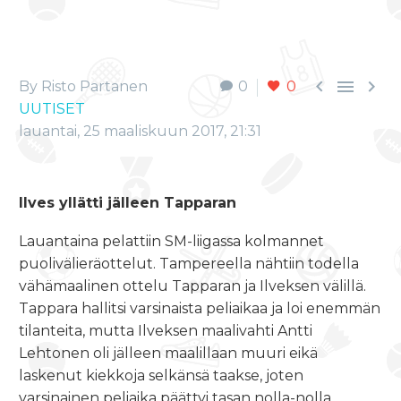



By Risto Partanen
0
0
UUTISET
lauantai, 25 maaliskuun 2017, 21:31
Ilves yllätti jälleen Tapparan
Lauantaina pelattiin SM-liigassa kolmannet
puolivälieräottelut. Tampereella nähtiin todella
vähämaalinen ottelu Tapparan ja Ilveksen välillä.
Tappara hallitsi varsinaista peliaikaa ja loi enemmän
tilanteita, mutta Ilveksen maalivahti Antti
Lehtonen oli jälleen maalillaan muuri eikä
laskenut kiekkoja selkänsä taakse, joten
varsinainen peliaika päättyi tasan nolla-nolla.