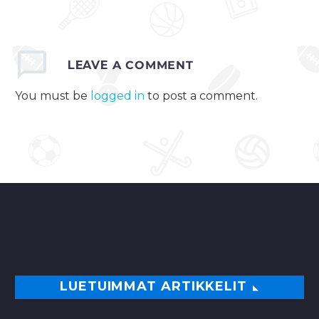
loistavasti, kun se
kaatoi
avausottelussaan
LEAVE
A COMMENT
Kanadan maalein 3-1.
Kauaa ei ehdi
You must be
logged in
to post a comment.
joukkue voittoa
juhlia, sillä…
0
LUETUIMMAT ARTIKKELIT