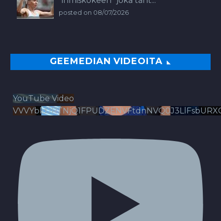
”ihmiskokeen” joka täht...
posted on 08/07/2026
GEEMEDIAN VIDEOITA
YouTube Video
VVVYbldJRTNjQ1FPUDZENVFtdnNVQ0J3LlFsbURX