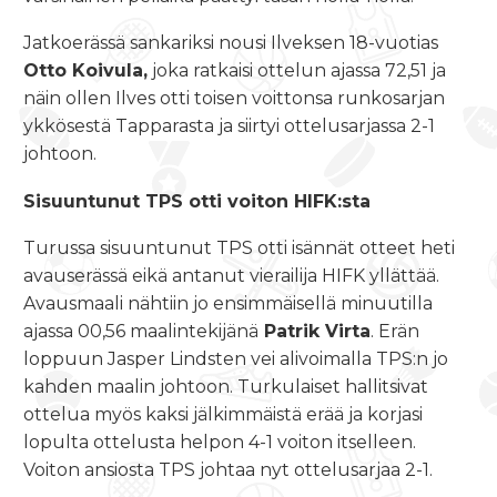
Jatkoerässä sankariksi nousi Ilveksen 18-vuotias
Otto Koivula,
joka ratkaisi ottelun ajassa 72,51 ja
näin ollen Ilves otti toisen voittonsa runkosarjan
ykkösestä Tapparasta ja siirtyi ottelusarjassa 2-1
johtoon.
Sisuuntunut TPS otti voiton HIFK:sta
Turussa sisuuntunut TPS otti isännät otteet heti
avauserässä eikä antanut vierailija HIFK yllättää.
Avausmaali nähtiin jo ensimmäisellä minuutilla
ajassa 00,56 maalintekijänä
Patrik Virta
. Erän
loppuun Jasper Lindsten vei alivoimalla TPS:n jo
kahden maalin johtoon. Turkulaiset hallitsivat
ottelua myös kaksi jälkimmäistä erää ja korjasi
lopulta ottelusta helpon 4-1 voiton itselleen.
Voiton ansiosta TPS johtaa nyt ottelusarjaa 2-1.