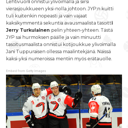
Lehtivuor
i
onnistui ylivoimalla ja siirsi
vierasjoukkueen yksi-nolla johtoon. JYP:n kuitti
tuli kuitenkin nopeasti ja vain vajaat
kaksikymmentä sekuntia avausmaalista tasoitt
i
Jerry Turkulainen
pelin yhteen-yhteen. Tästä
JYP sai hurmoksen päälle ja vain minuutti
tasoitusmaalista onnistui kotijoukkue ylivoimalla
Jani Tuppuraisen ollessa maalintekjänä. Näissä
kaksi-yksi numeroissa mentiin myös erätauolle.
Embed from Getty Images