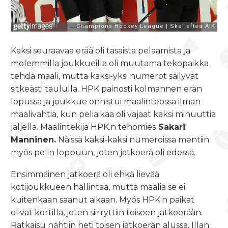
Kaksi seuraavaa erää oli tasaista pelaamista ja
molemmilla joukkueilla oli muutama tekopaikka
tehdä maali, mutta kaksi-yksi numerot säilyvät
sitkeästi taululla. HPK painosti kolmannen erän
lopussa ja joukkue onnistui maalinteossa ilman
maalivahtia, kun peliaikaa oli vajaat kaksi minuuttia
jäljellä. Maalintekijä HPK.n tehomies
Sakari
Manninen.
Näissä kaksi-kaksi numeroissa mentiin
myös pelin loppuun, joten jatkoerä oli edessä.
Ensimmäinen jatkoerä oli ehkä lievää
kotijoukkueen hallintaa, mutta maalia se ei
kuitenkaan saanut aikaan. Myös HPK:n paikat
olivat kortilla, joten siirryttiin toiseen jatkoerään.
Ratkaisu nähtiin heti toisen jatkoerän alussa. Illan