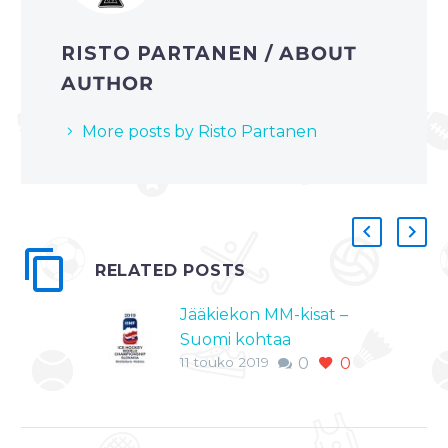
RISTO PARTANEN
/ ABOUT
AUTHOR
More posts by Risto Partanen
RELATED POSTS
Jääkiekon MM-kisat –
Suomi kohtaa
11 touko 2019
0
0
isäntämaa Slovakian,
lue ottelun ennakko
Suomi aloitti eilen
jääkiekon MM-kisat