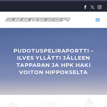
PUDOTUSPELIRAPORTTI –
ILVES YLLÄTTI JÄLLEEN
TAPPARAN JA HPK HAKI
VOITON HIPPOKSELTA