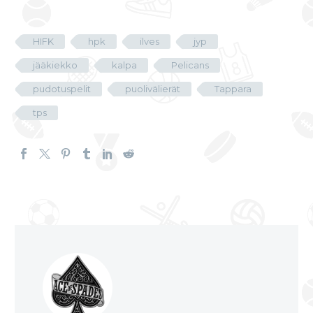
HIFK
hpk
ilves
jyp
jääkiekko
kalpa
Pelicans
pudotuspelit
puolivälierät
Tappara
tps