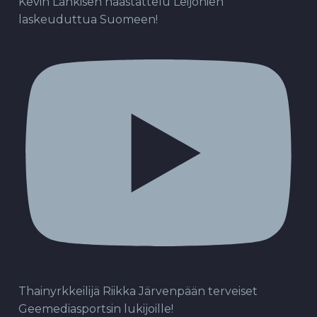
Kevin Lankisen haastattelu Leijonien
laskeuduttua Suomeen!
Thainyrkkeilijä Riikka Järvenpään terveiset
Geemediasportsin lukijoille!