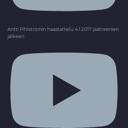
Antti Pihlströmin haastattelu 4.1.2017 jäätreenien
jälkeen