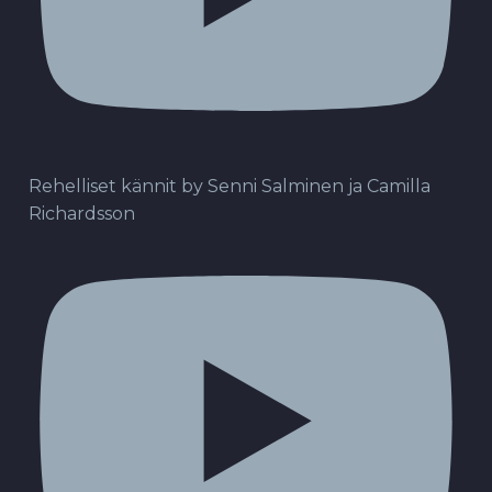
Rehelliset kännit by Senni Salminen ja Camilla
Richardsson