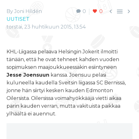



By Joni Hildén
0
0
UUTISET
torstai, 23 huhtikuun 2015, 13:54
KHL-Liigassa pelaava Helsingin Jokerit ilmoitti
tänään, että he ovat tehneet kahden vuoden
sopimuksen maajoukkueessakin esiintyneen
Jesse Joensuun
kanssa. Joensuu pelasi
kuluneella kaudella Sveitsin liigassa SC Bernissä,
jonne hän siirtyi kesken kauden Edmonton
Oilersista. Oilersissa voimahyökkääjä vietti aikaa
parin kauden verran, mutta vakituista paikkaa
ylhäältä ei auennut.