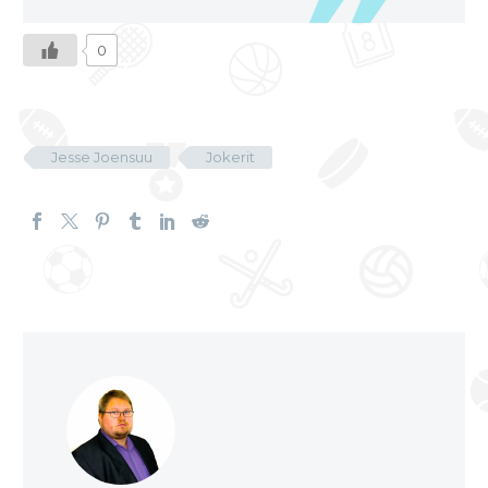
0
Jesse Joensuu
Jokerit