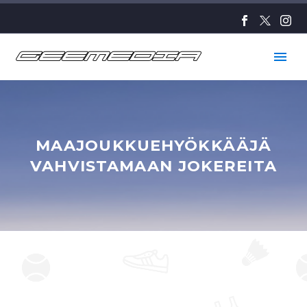
MAAJOUKKUEHYÖKKÄÄJÄ
VAHVISTAMAAN JOKEREITA