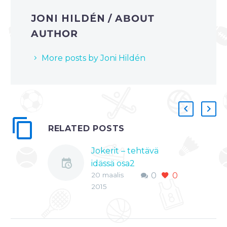
JONI HILDÉN
/ ABOUT
AUTHOR
More posts by Joni Hildén
RELATED POSTS
Jokerit – tehtävä
idässä osa2
20 maalis
0
0
Helsingin Jokerit –
2015
ensimmäinen kausi
KHL:ssa, ja heti
kahdeksan parhaan
joukkoon. Sijoitus,