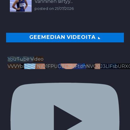
Vanninen siirtyy...
posted on 21/07/2026
GEEMEDIAN VIDEOITA
YouTube Video
VVVYbldJRTNjQ1FPUDZENVFtdnNVQ0J3LlFsbURX