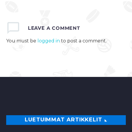
mitä yksikään muu
joukkue ei ole
aikaisemmin
LEAVE
A COMMENT
debyyttikaudellaan…
You must be
logged in
to post a comment.
0
LUETUIMMAT ARTIKKELIT