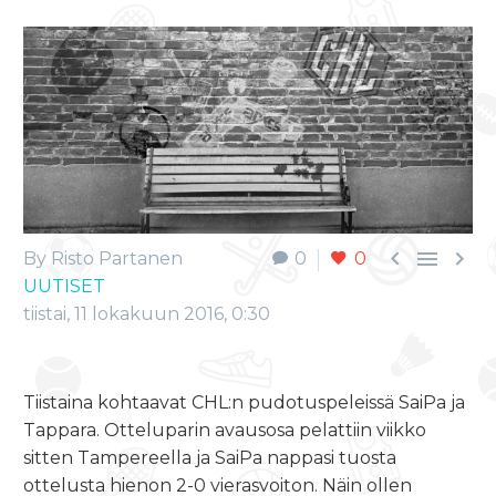



By Risto Partanen
0
0
UUTISET
tiistai, 11 lokakuun 2016, 0:30
Tiistaina kohtaavat CHL:n pudotuspeleissä SaiPa ja
Tappara. Otteluparin avausosa pelattiin viikko
sitten Tampereella ja SaiPa nappasi tuosta
ottelusta hienon 2-0 vierasvoiton. Näin ollen