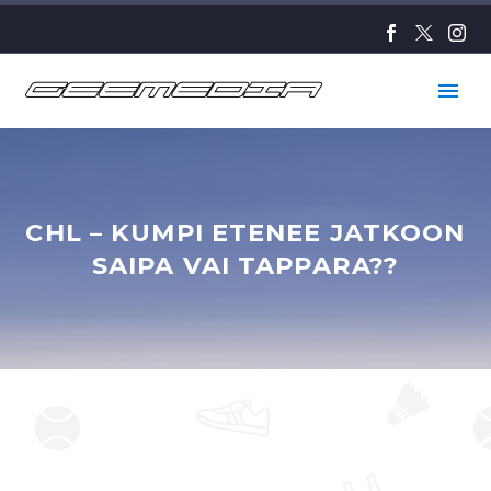
CHL – KUMPI ETENEE JATKOON
SAIPA VAI TAPPARA??