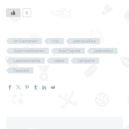
0
Ari Santanen
CHL
jatkopaikka
Jussi markkanen
Jussi Tapola
jääkiekko
Lappeenranta
saipa
tampere
Tappara