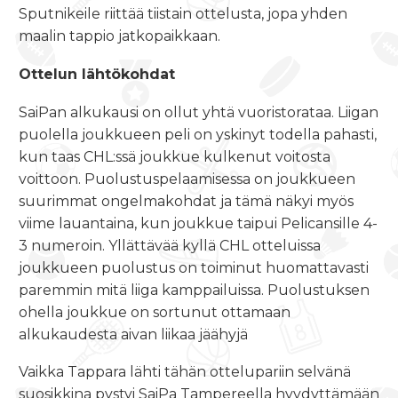
Sputnikeile riittää tiistain ottelusta, jopa yhden
maalin tappio jatkopaikkaan.
Ottelun lähtökohdat
SaiPan alkukausi on ollut yhtä vuoristorataa. Liigan
puolella joukkueen peli on yskinyt todella pahasti,
kun taas CHL:ssä joukkue kulkenut voitosta
voittoon. Puolustuspelaamisessa on joukkueen
suurimmat ongelmakohdat ja tämä näkyi myös
viime lauantaina, kun joukkue taipui Pelicansille 4-
3 numeroin. Yllättävää kyllä CHL otteluissa
joukkueen puolustus on toiminut huomattavasti
paremmin mitä liiga kamppailuissa. Puolustuksen
ohella joukkue on sortunut ottamaan
alkukaudesta aivan liikaa jäähyjä
Vaikka Tappara lähti tähän ottelupariin selvänä
suosikkina pystyi SaiPa Tampereella hyydyttämään