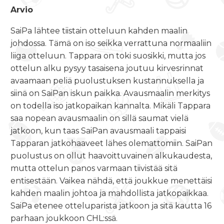
Arvio
SaiPa lähtee tiistain otteluun kahden maalin
johdossa. Tämä on iso seikka verrattuna normaaliin
liiga otteluun. Tappara on toki suosikki, mutta jos
ottelun alku pysyy tasaisena joutuu kirvesrinnat
avaamaan peliä puolustuksen kustannuksella ja
siinä on SaiPan iskun paikka. Avausmaalin merkitys
on todella iso jatkopaikan kannalta. Mikäli Tappara
saa nopean avausmaalin on sillä saumat vielä
jatkoon, kun taas SaiPan avausmaali tappaisi
Tapparan jatkohaaveet lähes olemattomiin. SaiPan
puolustus on ollut haavoittuvainen alkukaudesta,
mutta ottelun panos varmaan tiivistää sitä
entisestään. Vaikea nähdä, että joukkue menettäisi
kahden maalin johtoa ja mahdollista jatkopaikkaa.
SaiPa etenee otteluparista jatkoon ja sitä kautta 16
parhaan joukkoon CHL:ssä.