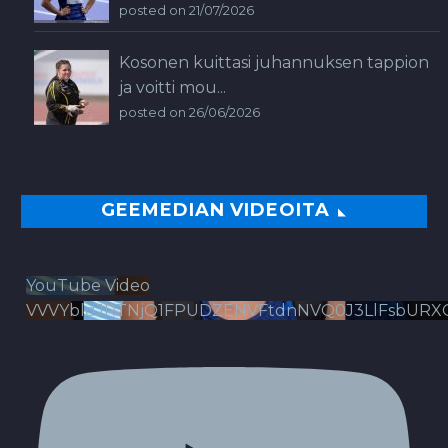
posted on 21/07/2026
Kosonen kuittasi juhannuksen tappion
ja voitti mou...
posted on 26/06/2026
GEEMEDIAN VIDEOITA
YouTube Video
VVVYbldJRTNjQ1FPUDZENVFtdnNVQ0J3LlFsbURX