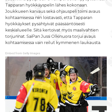
Tapparan hyökkäyspelin lähes kokonaan.
Joukkueen karvaus sekä ohjauspeli toimi avaus
kohtaamisessa niin loistavasti, että Tapparan
hyökkäykset pysähtyivät pääsääntöisesti
keskialueelle. Siitä kertoivat myös maalivahtien
torjunnat. SaiPan Jussi Olkinuora torjui avaus
kohtaamisessa vain reilut kymmenen laukausta.
Embed from Getty Images