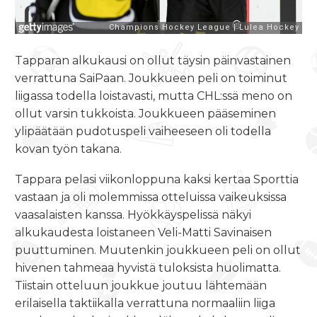
Tapparan alkukausi on ollut täysin päinvastainen
verrattuna SaiPaan. Joukkueen peli on toiminut
liigassa todella loistavasti, mutta CHL:ssä meno on
ollut varsin tukkoista. Joukkueen pääseminen
ylipäätään pudotuspeli vaiheeseen oli todella
kovan työn takana.
Tappara pelasi viikonloppuna kaksi kertaa Sporttia
vastaan ja oli molemmissa otteluissa vaikeuksissa
vaasalaisten kanssa. Hyökkäyspelissä näkyi
alkukaudesta loistaneen Veli-Matti Savinaisen
puuttuminen. Muutenkin joukkueen peli on ollut
hivenen tahmeaa hyvistä tuloksista huolimatta.
Tiistain otteluun joukkue joutuu lähtemään
erilaisella taktiikalla verrattuna normaaliin liiga