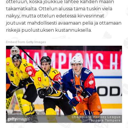
otteluun, koska joukkue lähtee kahden maalin
takamatkalta. Ottelun alussa tämä tuskin vielä
näkyy, mutta ottelun edetessä kirvesrinnat
joutuvat mahdollisesti avaamaan peliä ja ottamaan
riskejä puolustuksen kustannuksella.
Embed from Getty Images