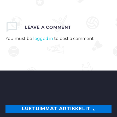
Suomen painin kirkkain
tähti Petra Olli on
voittanut
maailmanmestaruuden
LEAVE
A COMMENT
65 -kilon sarjassa
Unkarin Budapestissa
You must be
logged in
to post a comment.
käytävissä painin MM-
kilpailuissa. Finaalissa
Olli voitti…
0
LUETUIMMAT ARTIKKELIT