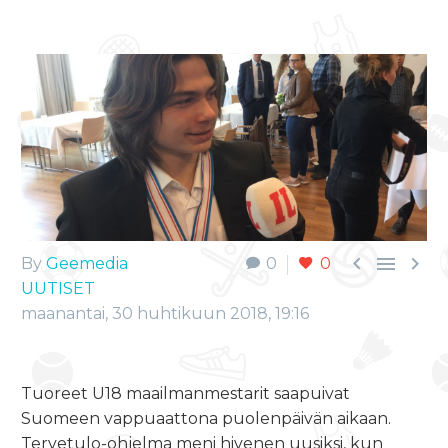



By
Geemedia
0
0
UUTISET
maanantai, 30 huhtikuun 2018, 19:16
Tuoreet U18 maailmanmestarit saapuivat
Suomeen vappuaattona puolenpäivän aikaan.
Tervetulo-ohjelma meni hivenen uusiksi, kun