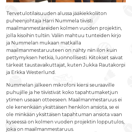
Tervetulotilaisuuden alussa jääkiekkoliiton
puheenjohtaja Harri Nummela tiivisti
maailmanmestareiden kolmen vuoden projektin,
jolla kisoihin tultiin. Väliin mahtuu tunteiden kirjo
ja Nummelan mukaan matkalla
maailmanmestaruuteen on nähty niin ilon kuin
pettymyksen hetkiä, luonnollisesti. Kiitokset saivat
tärkeät taustavaikuttajat, kuten Jukka Rautakorpi
ja Erkka Westerlund.
Nummelan jälkeen mikrofoni kiersi seuraaville
puhujille ja he tiivistivät koko tapahtumaketjun
ytimen useaan otteeseen. Maailmanmestaruus ei
ole kenenkään yksittäisen henkilön ansiota, se ei
ole minkään yksittäisen tapahtuman ansiota vaan
kyseessä on kolmen vuoden projektin lopputulos,
joka on maailmanmestaruus.