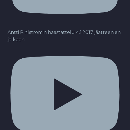
Antti Pihlströmin haastattelu 4.1.2017 jäätreenien
jälkeen