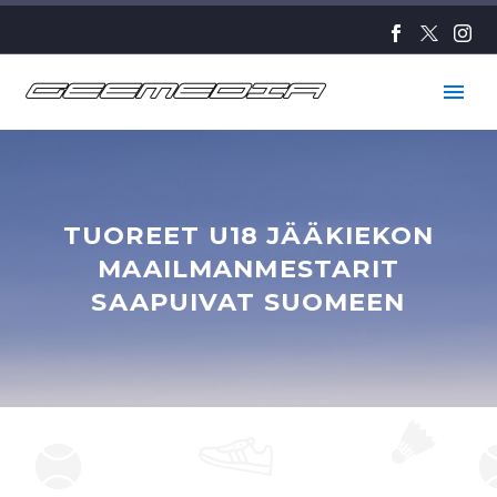
TUOREET U18 JÄÄKIEKON
MAAILMANMESTARIT
SAAPUIVAT SUOMEEN