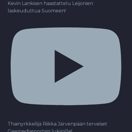
Kevin Lankisen haastattelu Leijonien
laskeuduttua Suomeen!
Thainyrkkeilijä Riikka Järvenpään terveiset
Geemediasportsin lukijoille!