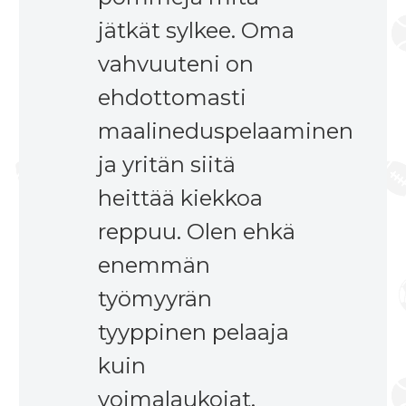
jätkät sylkee. Oma
vahvuuteni on
ehdottomasti
maalineduspelaaminen
ja yritän siitä
heittää kiekkoa
reppuu. Olen ehkä
enemmän
työmyyrän
tyyppinen pelaaja
kuin
voimalaukojat.