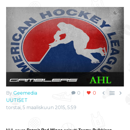



By
Geemedia
0
0
UUTISET
torstai, 5 maaliskuun 2015, 5:59