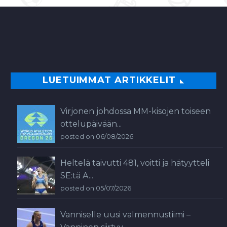
0
LUETUIMMAT ARTIKKELIT
Virjonen johdossa MM-kisojen toiseen
ottelupäivään...
posted on 06/08/2026
Heltelä taivutti 481, voitti ja hätyytteli
SE:tä A...
posted on 05/07/2026
Vanniselle uusi valmennustiimi –