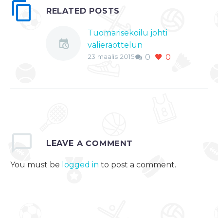
RELATED POSTS
Tuomarisekoilu johti
välieräottelun
23 maalis 2015
0
0
hylkäämiseen
Norjassa
Norjan
jääkiekkoliigassa
saatiin viikonloppuna
aikaan melkoinen
tuomarifarssi. Kaikki
alkoi perjantaina
LEAVE
A COMMENT
välieräsarjan
You must be
logged in
to post a comment.
avausottelussa
Stavanger Oilersin ja
Vålerengan välillä.
Pelin ollessa toisessa…