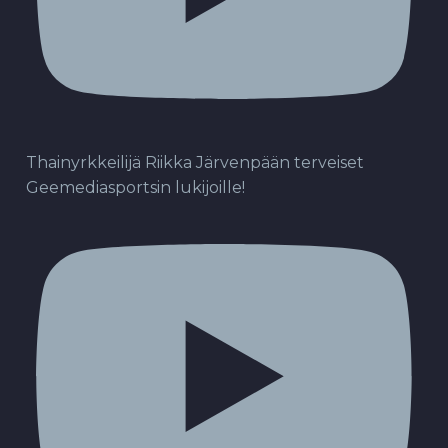
Thainyrkkeilijä Riikka Järvenpään terveiset
Geemediasportsin lukijoille!