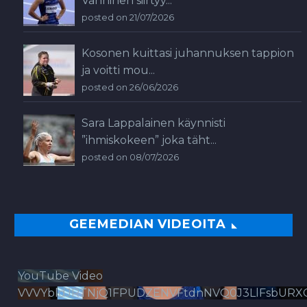
Vanninen siirtyy...
posted on 21/07/2026
Kosonen kuittasi juhannuksen tappion
ja voitti mou...
posted on 26/06/2026
Sara Lappalainen käynnisti
”ihmiskokeen” joka täht...
posted on 08/07/2026
GEEMEDIAN VIDEOITA
YouTube Video
VVVYbldJRTNjQ1FPUDZENVFtdnNVQ0J3LlFsbURX