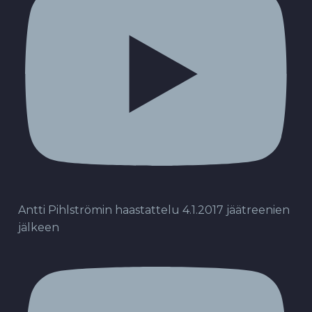
Antti Pihlströmin haastattelu 4.1.2017 jäätreenien
jälkeen