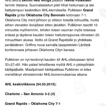
NHL-seura
Detroit Red Wings
palautti
Teemu Pulkkisen
farmiin tiistaina. Suomalaislaituri pisti hihat heilumaan ja iski
hattutempun keskiviikon AHL-kierroksella. Pulkkisen
Grand
Rapids
jyräsi
Oklahoma City Baronsin
kotonaan 7-1.
Oklahoma City meni johtoon jo ottelun toisella minuutilla, mutta
siihen vieraiden ilonaiheet sitten jäivätkin. Pulkkinen tasoitti 10
minuuttia myöhemmin, tehden toisen osuman myös toisessa
erässä ja täydensi kauden toisen hattutemppunsa viimeisen 20-
minuuttisen alussa. Voitto oli Grand Rapidsille jo yhdeksäs
peräkkäinen. Griffins nousi samalla tasapisteisiin Läntistä
konferenssia johtavan Oklahoma Cityn kanssa.
Pulkkinen on nyt kerännyt kauden 45 AHL-ottelussaan tehot
33+27=60. Hän palasi tehoiltansa myötä AHL:n pistepörssin
kärkipaikalle. Maalipörssin kärkipaikkaa Pulkkinen ei edes
menettänyt viimeisimmän NHL-komennuksensa aikana.
AHL keskiviikkona (04.03.2015):
Charlotte – San Antonio 3-2 (rl)
Grand Rapids – Oklahoma City 7-1