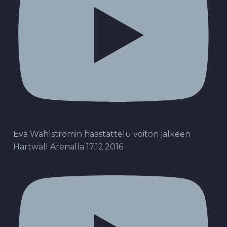
Eva Wahlströmin haastattelu voiton jälkeen
Hartwall Arenalla 17.12.2016