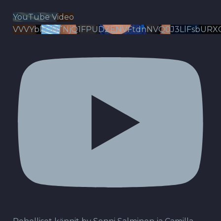
YouTube Video
VVVYbldJRTNjQ1FPUDZENVFtdnNVQ0J3LlFsbURX