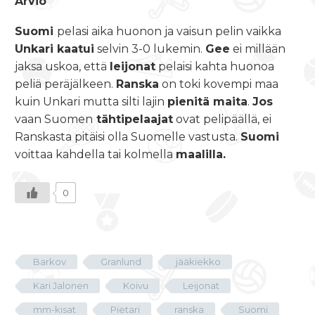
Arvio
Suomi
pelasi aika huonon ja vaisun pelin vaikka
Unkari kaatui
selvin 3-0 lukemin.
Gee
ei millään
jaksa uskoa, että
leijonat
pelaisi kahta huonoa
peliä peräjälkeen.
Ranska
on toki kovempi maa
kuin Unkari mutta silti lajin
pienitä maita
.
Jos
vaan Suomen
tähtipelaajat
ovat pelipäällä, ei
Ranskasta pitäisi olla Suomelle vastusta.
Suomi
voittaa kahdella tai kolmella
maalilla.
0
Barkov
Granlund
jääkiekko
Kari Jalonen
Koivu
Leijonat
mm-kisat
Pietari
ranska
Suomi