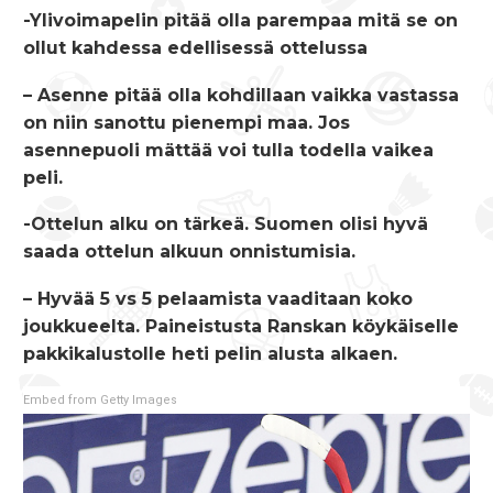
-Ylivoimapelin pitää olla parempaa mitä se on
ollut kahdessa edellisessä ottelussa
– Asenne pitää olla kohdillaan vaikka vastassa
on niin sanottu pienempi maa. Jos
asennepuoli mättää voi tulla todella vaikea
peli.
-Ottelun alku on tärkeä. Suomen olisi hyvä
saada ottelun alkuun onnistumisia.
– Hyvää 5 vs 5 pelaamista vaaditaan koko
joukkueelta. Paineistusta Ranskan köykäiselle
pakkikalustolle heti pelin alusta alkaen.
Embed from Getty Images