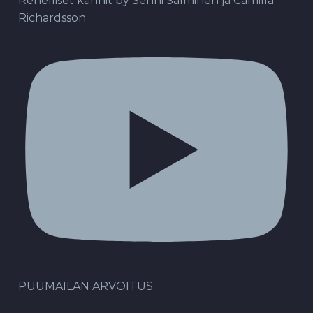
Rehelliset kännit by Senni Salminen ja Camilla
Richardsson
PUUMAILAN ARVOITUS