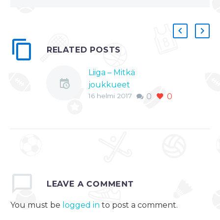
RELATED POSTS
Liiga – Mitkä
joukkueet
16 helmi 2017
0
0
vahvistuivat
siirtomarkkinoilla
eniten??
Jääkiekon SM-liigassa
siirtoraja meni kiinni
keskiviikkona, joten
on aika katsoa mitkä
joukkueet
LEAVE
A COMMENT
vahvistuivat kevättä
You must be
logged in
to post a comment.
ajatellen parhaiten.
Pelkästään pienellä