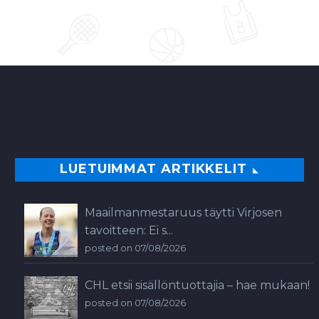
vilkaisulla voi…
0
LUETUIMMAT ARTIKKELIT
Maailmanmestaruus täytti Virjosen
tavoitteen: Ei s...
posted on 07/08/2026
CHL etsii sisällöntuottajia – hae mukaan!
posted on 07/08/2026