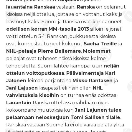
lauantaina Ranskaa
vastaan
. Ranska
on pelannut
kisoissa neljä ottelua, joista se on voittanut kaksi ja
hävinnyt kaksi. Suomi ja Ranska ovat kohdanneet
edellisen kerran
MM-tasolla 2013
silloin leijonat
voitti ottelun 3-1. Ranskan joukkueesta kisoissa
ovat kunnostautuneet kokenut
Sacha Treille
ja
NHL-pelaaja Pierre Bellemare
.
Molemmat
pelaajat ovat tehneet näissä kisoissa kolme
tehopistettä. Suomi lähtee kamppailuun
neljän
ottelun voittoputkessa
.
Päävalmentaja Kari
Jalonen
leimasi perjantaina
Mikko Rantasen
ja
Jani Lajusen
kisapassit eli näin ollen
NHL
vahvistuksia kisoihin
on turhaa enää odottaa.
Lauantain
Ranska ottelussa nähdään myös
kokoonpano muutoksia kun
Jani Lajunen tulee
pelaamaan nelosketjuun Tomi Sallisen tilalle
.
Ranskaa vastaan Suomella ei ole varaa pelata yhtä