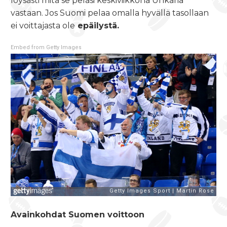
löysästi mitä se pelasi keskiviikkona Unkaria
vastaan. Jos Suomi pelaa omalla hyvällä tasollaan
ei voittajasta ole
epäilystä.
Embed from Getty Images
Avainkohdat Suomen voittoon