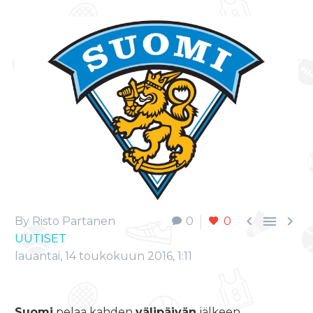



By Risto Partanen
0
0
UUTISET
lauantai, 14 toukokuun 2016, 1:11
Suomi
pelaa kahden
välipäivän
jälkeen