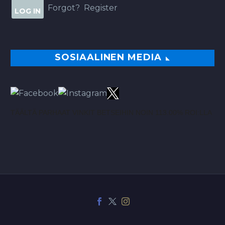
Forgot?
Register
SOSIAALINEN MEDIA
TÄÄLTÄ PARHAAT VINKIT BETSEIHIN NOIN 113.00% ROI:LLA