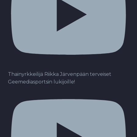
Thainyrkkeilijä Riikka Järvenpään terveiset
Geemediasportsin lukijoille!