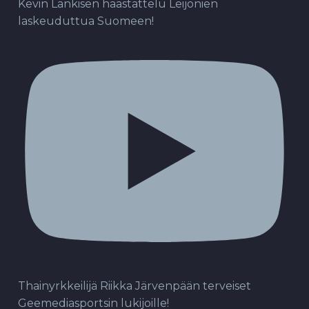
Kevin Lankisen haastattelu Leijonien
laskeuduttua Suomeen!
Thainyrkkeilijä Riikka Järvenpään terveiset
Geemediasportsin lukijoille!