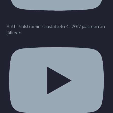
Antti Pihlströmin haastattelu 4.1.2017 jäätreenien
jälkeen