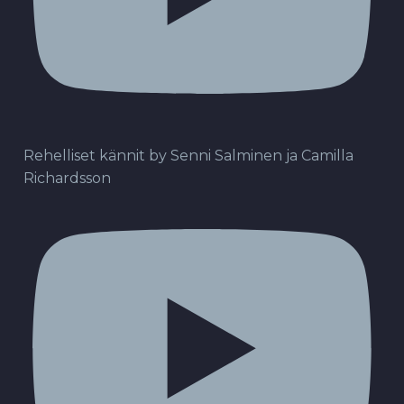
Rehelliset kännit by Senni Salminen ja Camilla
Richardsson