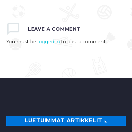
ryöstöretkellä
Salibandyliigan
kevään pudotuspelit
alkoivat vierasvoitolla,
LEAVE
A COMMENT
kun runkosarjassa
You must be
logged in
to post a comment.
kuudenneksi
sijoittunut Westend
Indians löi Vantaalla
kolmonen…
0
LUETUIMMAT ARTIKKELIT