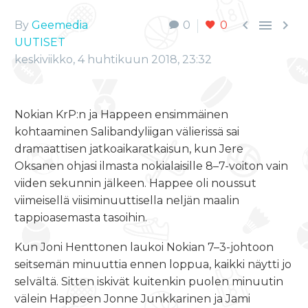



By
Geemedia
0
0
UUTISET
keskiviikko, 4 huhtikuun 2018, 23:32
Nokian KrP:n ja Happeen ensimmäinen
kohtaaminen Salibandyliigan välierissä sai
dramaattisen jatkoaikaratkaisun, kun Jere
Oksanen ohjasi ilmasta nokialaisille 8–7-voiton vain
viiden sekunnin jälkeen. Happee oli noussut
viimeisellä viisiminuuttisella neljän maalin
tappioasemasta tasoihin.
Kun Joni Henttonen laukoi Nokian 7–3-johtoon
seitsemän minuuttia ennen loppua, kaikki näytti jo
selvältä. Sitten iskivät kuitenkin puolen minuutin
välein Happeen Jonne Junkkarinen ja Jami