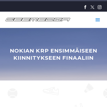
NOKIAN KRP ENSIMMÄISEEN
KIINNITYKSEEN FINAALIIN