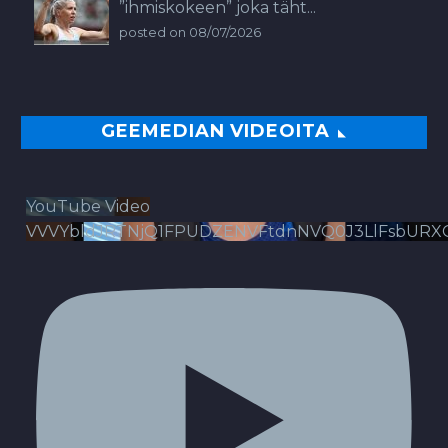
”ihmiskokeen” joka täht...
posted on 08/07/2026
GEEMEDIAN VIDEOITA
YouTube Video
VVVYbldJRTNjQ1FPUDZENVFtdnNVQ0J3LlFsbURX