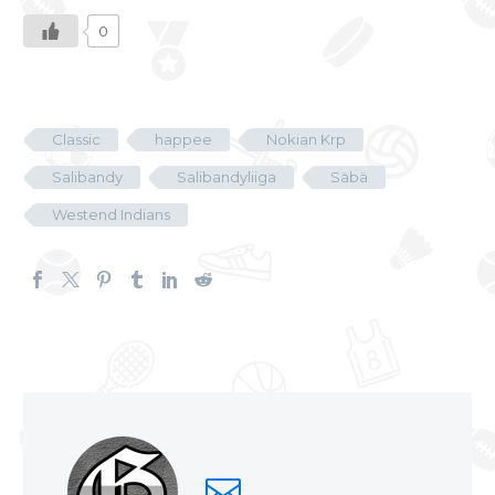
0
Classic
happee
Nokian Krp
Salibandy
Salibandyliiga
Säbä
Westend Indians