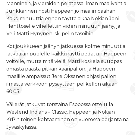
Manninen, ja vieraiden pelatessa ilman maalivahtia
Junkkarinen nosti Happeen jo maalin päähän.
Kaksi minuuttia ennen täyttä aikaa Nokian Joni
Henttoselle vihellettiin viiden minuutin jäähy, ja
Veli-Matti Hynynen iski pelin tasoihin.
Kotijoukkueen jäähyn jatkuessa kolme minuuttia
jatkoajan puolelle kaikki näytti pedatun Happeen
voitolle, mutta mitä vielä. Matti Koskela suuppasi
omasta päästä pitkän kaaripallon, ja Happeen
maalille ampaissut Jere Oksanen ohjasi pallon
ilmasta verkkoon pysäyttäen pelikellon aikaan
60.05.
Välierät jatkuvat torstaina Espoossa ottelulla
Westend Indians – Classic. Happeen ja Nokian
KrP:n toinen kohtaaminen on vuorossa perjantaina
Jyväskylässä.