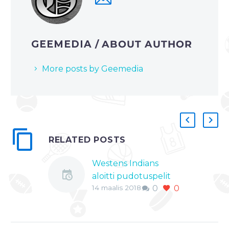
GEEMEDIA
/ ABOUT AUTHOR
More posts by Geemedia
RELATED POSTS
Westens Indians
aloitti pudotuspelit
14 maalis 2018
0
0
voitolla
Westend Indians
aloitti Salibandyliigan
pudotuspelit