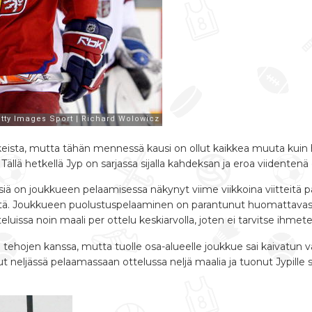
eista, mutta tähän mennessä kausi on ollut kaikkea muuta kuin 
. Tällä hetkellä Jyp on sarjassa sijalla kahdeksan ja eroa viidentenä
siä on joukkueen pelaamisessa näkynyt viime viikkoina viitteitä
stettä. Joukkueen puolustuspelaaminen on parantunut huomattavasti
luissa noin maali per ottelu keskiarvolla, joten ei tarvitse ihmet
ehojen kanssa, mutta tuolle osa-alueelle joukkue sai kaivatun va
t neljässä pelaamassaan ottelussa neljä maalia ja tuonut Jypille si