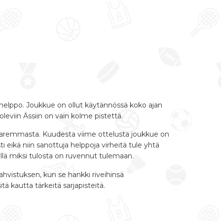
helppo. Joukkue on ollut käytännössä koko ajan
 oleviin Ässiin on vain kolme pistettä.
 paremmasta. Kuudesta viime ottelusta joukkue on
 eikä niin sanottuja helppoja virheitä tule yhtä
ellä miksi tulosta on ruvennut tulemaan.
hvistuksen, kun se hankki riveihinsä
tä kautta tärkeitä sarjapisteitä.