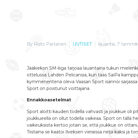
By Risto Partanen
UUTISET
lauantai, 7 tammik
Jääkiekon SM-liiga tarjoaa lauantaina tukun mielenkii
ottelussa Lahden Pelicansia, kun taas SaiPa kamppai
kymmenentenä oleva Vaasan Sport isännöi sarjassa 
Sport on poistunut voittajana.
Ennakkoasetelmat
Sport aloitti kauden todella vahvasti ja joukkue oli 
joukkueella on ollut todella vaikeaa. Sport on tällä 
vaikeuksista kertoo jotain se, että joukkue on ottan
Tiistaina se kaatoi Ilveksen vieraissa neljä-kaksi ja