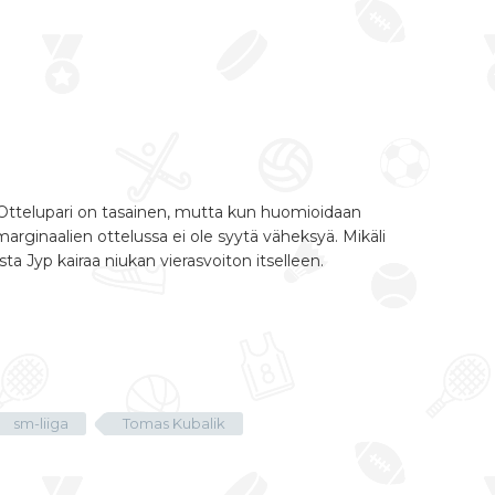
 Ottelupari on tasainen, mutta kun huomioidaan
rginaalien ottelussa ei ole syytä väheksyä. Mikäli
ta Jyp kairaa niukan vierasvoiton itselleen.
sm-liiga
Tomas Kubalik