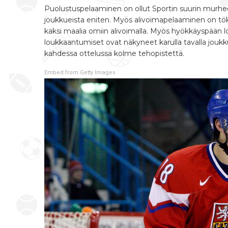
Puolustuspelaaminen on ollut Sportin suurin murheen
joukkueista eniten. Myös alivoimapelaaminen on tök
kaksi maalia omiin alivoimalla. Myös hyökkäyspään
loukkaantumiset ovat näkyneet karulla tavalla joukk
kahdessa ottelussa kolme tehopistettä.
Embed from Getty Images