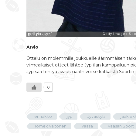
Arvio
Ottelu on molemmille joukkueille äärimmäisen tärk
viimeaikaiset otteet lähtee Jyp illan kamppailuun p
Jyp saa tehtyä avausmaalin voi se katkaista Sportin s
0
ennakko
jyp
Jyväskylä
jääkiek
Tomek Valtonen
Vaasa
Vaasan Sport