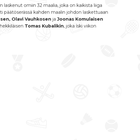
askenut omiin 32 maalia, joka on kaikista liiga
tti päätöserässä kahden maalin johdon laskettuaan
sen, Olavi Vauhkosen
ja
Joonas Komulaisen
shekkiläisen
Tomas Kubalikin
, joka íski viikon