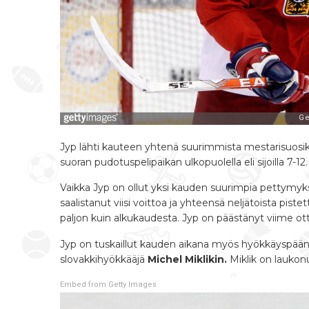
Jyp lähti kauteen yhtenä suurimmista mestarisuosik
suoran pudotuspelipaikan ulkopuolella eli sijoilla 7-12
Vaikka Jyp on ollut yksi kauden suurimpia pettymyk
saalistanut viisi voittoa ja yhteensä neljätoista pi
paljon kuin alkukaudesta. Jyp on päästänyt viime otte
Jyp on tuskaillut kauden aikana myös hyökkäyspään t
slovakkihyökkääjä
Michel Miklikin.
Miklik on laukonu
Embed from Getty Images