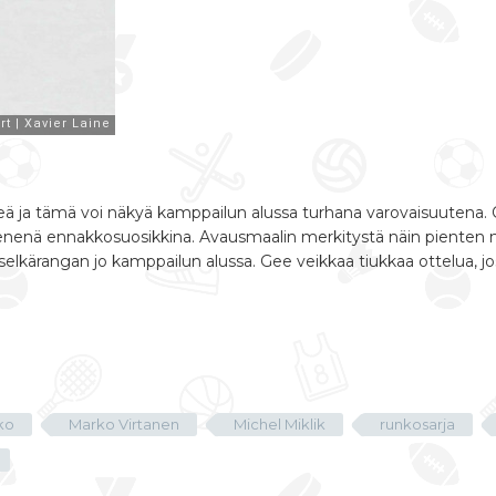
eä ja tämä voi näkyä kamppailun alussa turhana varovaisuutena.
ienenä ennakkosuosikkina. Avausmaalin merkitystä näin pienten ma
elkärangan jo kamppailun alussa. Gee veikkaa tiukkaa ottelua, jos
ko
Marko Virtanen
Michel Miklik
runkosarja