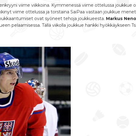
kryyni viime viikkoina. Kymmenessä viime ottelussa joukkue on l
kinyt viime ottelussa ja torstaina SaiPaa vastaan joukkue mene
 loukkaantumiset ovat syöneet tehoja joukkueesta.
Markus Neno
ueen pelaamisessa. Tällä viikolla joukkue hankki hyökkäykseen T