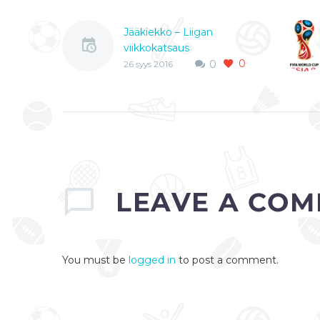
Jääkiekko – Liigan
viikkokatsaus
0
Pelicans murskasi TPS:n
0
26 syys 2016
Liiga on saatu jo hyvään
vauhtiin ja on aika käydä
kulunut liigaviikko
joukkueiden ja
otteluiden osalta läpi….
0
LEAVE
A COM
You must be
logged in
to post a comment.