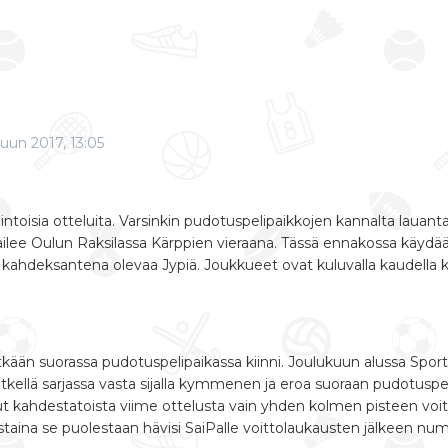
uun 2017, 13:05
ntoisia otteluita. Varsinkin pudotuspelipaikkojen kannalta lauantai
lee Oulun Raksilassa Kärppien vieraana. Tässä ennakossa käydään 
kahdeksantena olevaa Jypiä. Joukkueet ovat kuluvalla kaudella 
pitkään suorassa pudotuspelipaikassa kiinni. Joulukuun alussa Spor
hetkellä sarjassa vasta sijalla kymmenen ja eroa suoraan pudotuspe
ut kahdestatoista viime ottelusta vain yhden kolmen pisteen voito
 torstaina se puolestaan hävisi SaiPalle voittolaukausten jälkeen nu