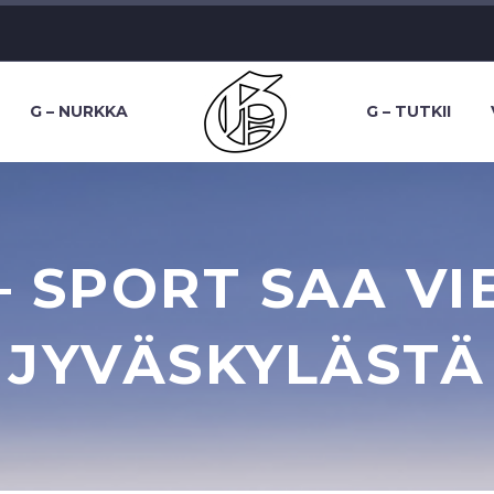
G – NURKKA
G – TUTKII
 – SPORT SAA VI
JYVÄSKYLÄSTÄ