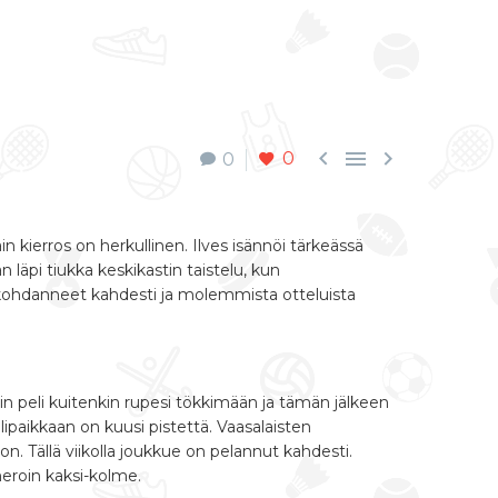



0
0
n kierros on herkullinen. Ilves isännöi tärkeässä
läpi tiukka keskikastin taistelu, kun
kohdanneet kahdesti ja molemmista otteluista
tin peli kuitenkin rupesi tökkimään ja tämän jälkeen
lipaikkaan on kuusi pistettä. Vaasalaisten
n. Tällä viikolla joukkue on pelannut kahdesti.
meroin kaksi-kolme.