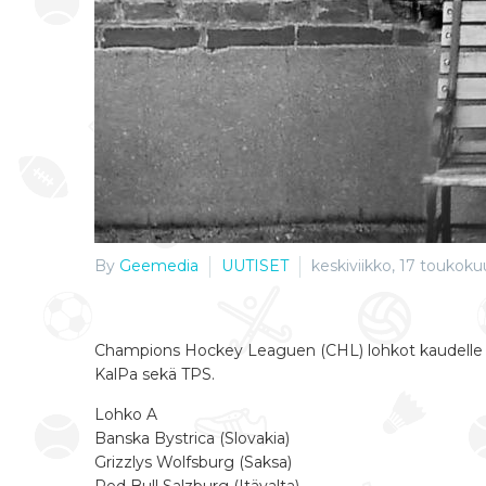
By
Geemedia
UUTISET
keskiviikko, 17 toukoku
Champions Hockey Leaguen (CHL) lohkot kaudelle 20
KalPa sekä TPS.
Lohko A
Banska Bystrica (Slovakia)
Grizzlys Wolfsburg (Saksa)