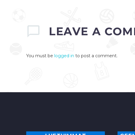
helposti räpylänsä alle.
Suomi oli…
LEAVE
A COM
0
You must be
logged in
to post a comment.