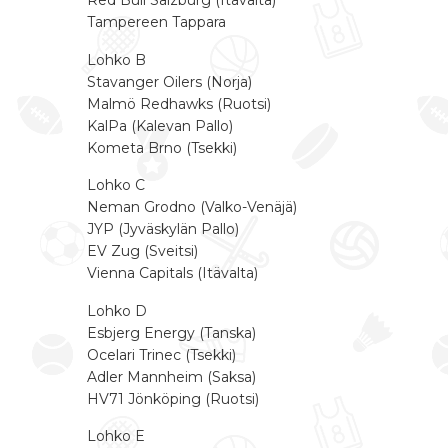
Red Bull Salzburg (Itävalta)
Tampereen Tappara
Lohko B
Stavanger Oilers (Norja)
Malmö Redhawks (Ruotsi)
KalPa (Kalevan Pallo)
Kometa Brno (Tsekki)
Lohko C
Neman Grodno (Valko-Venäjä)
JYP (Jyväskylän Pallo)
EV Zug (Sveitsi)
Vienna Capitals (Itävalta)
Lohko D
Esbjerg Energy (Tanska)
Ocelari Trinec (Tsekki)
Adler Mannheim (Saksa)
HV71 Jönköping (Ruotsi)
Lohko E