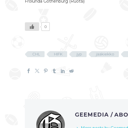
Frölunda Gothenburg (Ruotsi)
0
CHL
HIFK
jyp
jääkiekko
GEEMEDIA
/ AB
More posts by Geemed