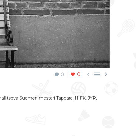



0
0
allitseva Suomen mestari Tappara, HIFK, JYP,