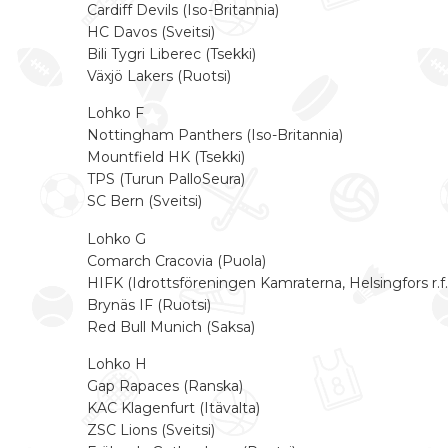
Cardiff Devils (Iso-Britannia)
HC Davos (Sveitsi)
Bili Tygri Liberec (Tsekki)
Växjö Lakers (Ruotsi)
Lohko F
Nottingham Panthers (Iso-Britannia)
Mountfield HK (Tsekki)
TPS (Turun PalloSeura)
SC Bern (Sveitsi)
Lohko G
Comarch Cracovia (Puola)
HIFK (Idrottsföreningen Kamraterna, Helsingfors r.f.
Brynäs IF (Ruotsi)
Red Bull Munich (Saksa)
Lohko H
Gap Rapaces (Ranska)
KAC Klagenfurt (Itävalta)
ZSC Lions (Sveitsi)