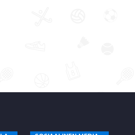
Ovetshkin, Jevgeni
ta
Kuznetsov ja Dmitri
an
Orlov. Varsinkin
Ovetshkinin…
0