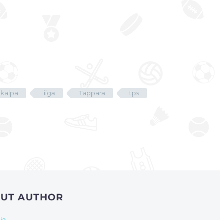
kalpa
liiga
Tappara
tps
OUT AUTHOR
ia