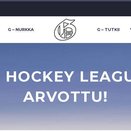
G – NURKKA
G – TUTKII
 HOCKEY LEAG
ARVOTTU!