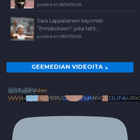
posted on 26/06/2026
Sara Lappalainen käynnisti
”ihmiskokeen” joka täht...
posted on 08/07/2026
GEEMEDIAN VIDEOITA
YouTube Video
VVVYbldJRTNjQ1FPUDZENVFtdnNVQ0J3LlFsbURX