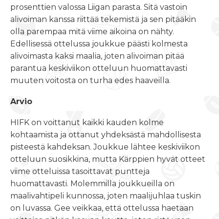
prosenttien valossa Liigan parasta. Sitä vastoin
alivoiman kanssa riittää tekemistä ja sen pitääkin
olla parempaa mitä viime aikoina on nähty.
Edellisessä ottelussa joukkue päästi kolmesta
alivoimasta kaksi maalia, joten alivoiman pitää
parantua keskiviikon otteluun huomattavasti
muuten voitosta on turha edes haaveilla.
Arvio
HIFK on voittanut kaikki kauden kolme
kohtaamista ja ottanut yhdeksästä mahdollisesta
pisteestä kahdeksan. Joukkue lähtee keskiviikon
otteluun suosikkina, mutta Kärppien hyvät otteet
viime otteluissa tasoittavat puntteja
huomattavasti. Molemmilla joukkueilla on
maalivahtipeli kunnossa, joten maalijuhlaa tuskin
on luvassa. Gee veikkaa, että ottelussa haetaan