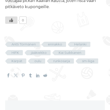
voittajaa pitkän kaavan kautta, joten ristä vaan
pitkäveto kupongeille.
0
Antti Törmänen
ennakko
Helsinki
HIFK
jääkiekko
Kai Suikkanen
Kärpät
oulu
runkosarja
sm-liiga