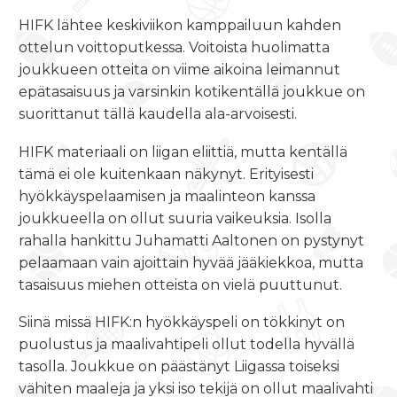
HIFK lähtee keskiviikon kamppailuun kahden
ottelun voittoputkessa. Voitoista huolimatta
joukkueen otteita on viime aikoina leimannut
epätasaisuus ja varsinkin kotikentällä joukkue on
suorittanut tällä kaudella ala-arvoisesti.
HIFK materiaali on liigan eliittiä, mutta kentällä
tämä ei ole kuitenkaan näkynyt. Erityisesti
hyökkäyspelaamisen ja maalinteon kanssa
joukkueella on ollut suuria vaikeuksia. Isolla
rahalla hankittu Juhamatti Aaltonen on pystynyt
pelaamaan vain ajoittain hyvää jääkiekkoa, mutta
tasaisuus miehen otteista on vielä puuttunut.
Siinä missä HIFK:n hyökkäyspeli on tökkinyt on
puolustus ja maalivahtipeli ollut todella hyvällä
tasolla. Joukkue on päästänyt Liigassa toiseksi
vähiten maaleja ja yksi iso tekijä on ollut maalivahti