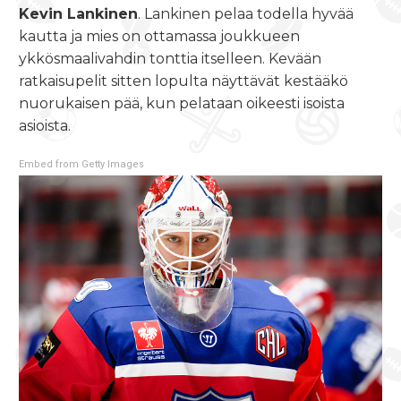
Kevin Lankinen
. Lankinen pelaa todella hyvää
kautta ja mies on ottamassa joukkueen
ykkösmaalivahdin tonttia itselleen. Kevään
ratkaisupelit sitten lopulta näyttävät kestääkö
nuorukaisen pää, kun pelataan oikeesti isoista
asioista.
Embed from Getty Images