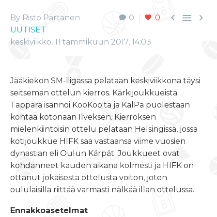



By Risto Partanen
0
0
UUTISET
keskiviikko, 11 tammikuun 2017, 14:03
Jääkiekon SM-liigassa pelataan keskiviikkona täysi
seitsemän ottelun kierros. Kärkijoukkueista
Tappara isännöi KooKoo:ta ja KalPa puolestaan
kohtaa kotonaan Ilveksen. Kierroksen
mielenkiintoisin ottelu pelataan Helsingissä, jossa
kotijoukkue HIFK saa vastaansa viime vuosien
dynastian eli Oulun Kärpät. Joukkueet ovat
kohdanneet kauden aikana kolmesti ja HIFK on
ottanut jokaisesta ottelusta voiton, joten
oululaisilla riittää varmasti nälkää illan ottelussa.
Ennakkoasetelmat