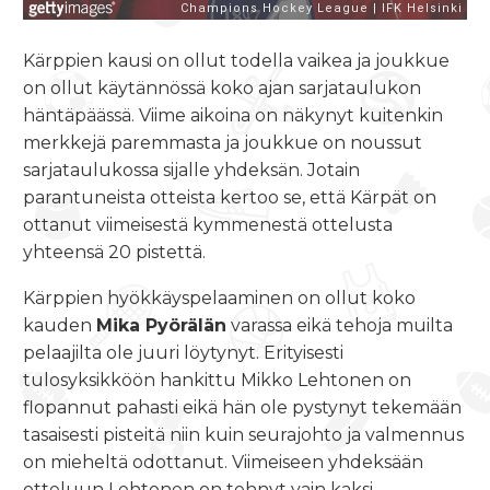
Kärppien kausi on ollut todella vaikea ja joukkue
on ollut käytännössä koko ajan sarjataulukon
häntäpäässä. Viime aikoina on näkynyt kuitenkin
merkkejä paremmasta ja joukkue on noussut
sarjataulukossa sijalle yhdeksän. Jotain
parantuneista otteista kertoo se, että Kärpät on
ottanut viimeisestä kymmenestä ottelusta
yhteensä 20 pistettä.
Kärppien hyökkäyspelaaminen on ollut koko
kauden
Mika Pyörälän
varassa eikä tehoja muilta
pelaajilta ole juuri löytynyt. Erityisesti
tulosyksikköön hankittu Mikko Lehtonen on
flopannut pahasti eikä hän ole pystynyt tekemään
tasaisesti pisteitä niin kuin seurajohto ja valmennus
on mieheltä odottanut. Viimeiseen yhdeksään
otteluun Lehtonen on tehnyt vain kaksi