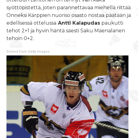
syöttöpistettä, joten parannettavaa miehellä riittää.
Onneksi Kärppien nuoriso osasto nostaa päätään ja
edellisessä ottelussa
Antti Kalapudas
paukutti
tehot 2+1 ja hyvin häntä säesti Saku Mäenalanen
tehoin 0+2.
Embed from Getty Images