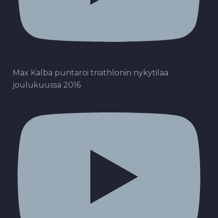
Max Kalba puntaroi triathlonin nykytilaa
joulukuussa 2016