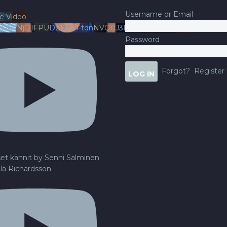
Username or Email
e Video
ldJRTNjQ1FPUDZENVFtdnNVQ0J3LlFsbURXQWNIYldv
Password
Forgot?
Register
set kännit by Senni Salminen
lla Richardsson