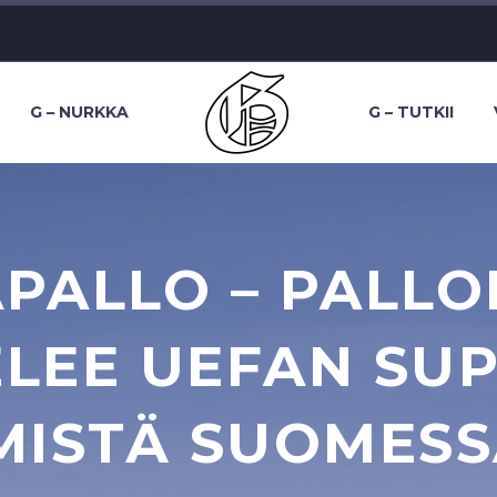
G – NURKKA
G – TUTKII
PALLO – PALLO
ELEE UEFAN SUP
MISTÄ SUOMES