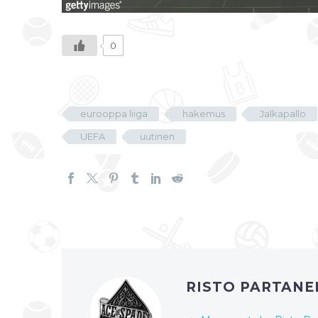
0
eurooppa liiga
hakemus
Jalkapallo
UEFA
uutinen
RISTO PARTAN