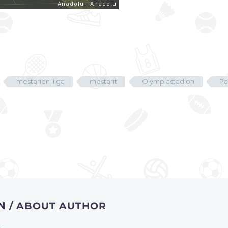
mestarien liiga
mestarit
Olympiastadion
Pal
EN
/ ABOUT AUTHOR