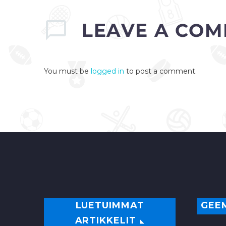
kaudeksi Veikkausliigaan
ja HJK:n riveihin….
LEAVE
A COM
0
You must be
logged in
to post a comment.
LUETUIMMAT
GEE
ARTIKKELIT