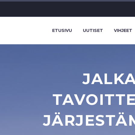
ETUSIVU
UUTISET
VIHJEET
JALKA
TAVOITT
JÄRJESTÄ