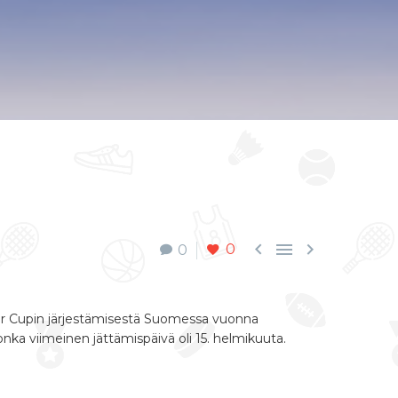



0
0
r Cupin
järjestämisestä Suomessa vuonna
jonka viimeinen jättämispäivä oli 15. helmikuuta.