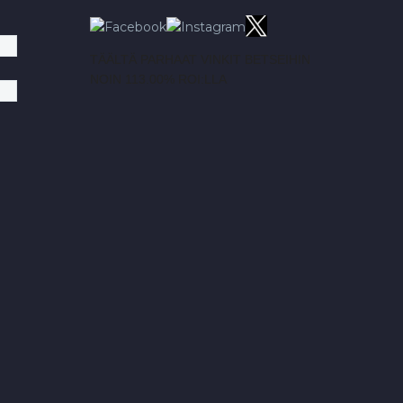
TÄÄLTÄ PARHAAT VINKIT BETSEIHIN
NOIN 113.00% ROI:LLA