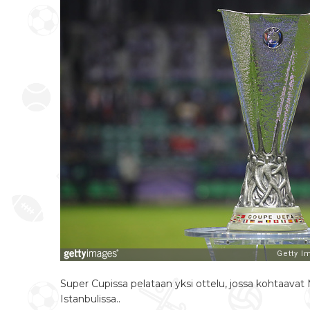
Super Cupissa pelataan yksi ottelu, jossa kohtaavat 
Istanbulissa..