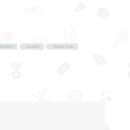
loliitto
Suomi
Super Cup