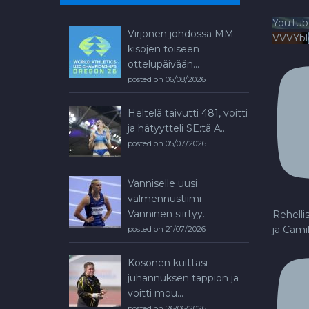
YouTub
Virjonen johdossa MM-
VVVYb
kisojen toiseen
ottelupäivään...
posted on 06/08/2026
Heltelä taivutti 481, voitti
ja hätyytteli SE:tä A...
posted on 05/07/2026
Vanniselle uusi
valmennustiimi –
Vanninen siirtyy...
Rehelli
ja Cami
posted on 21/07/2026
Kosonen kuittasi
juhannuksen tappion ja
voitti mou...
posted on 26/06/2026