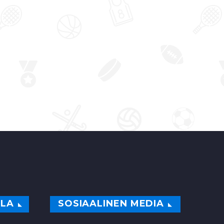
asti
mutta…
Lahdessa
aavat
0
ILA
SOSIAALINEN MEDIA