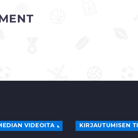
nelinpelin finaalissa.
eurokentillä vahv
Ensiksi mies sai pallon…
esiintynyt HJK. 
MENT
puolestaan koht
kotijoukkue…
0
0
MEDIAN VIDEOITA
KIRJAUTUMISEN T