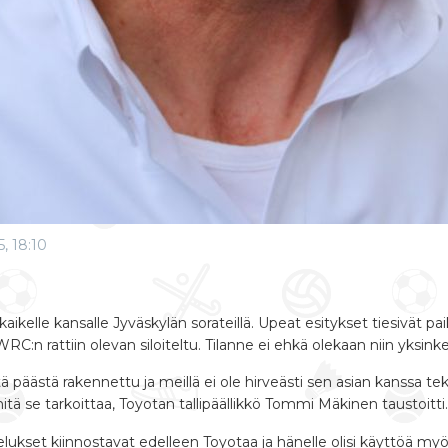
5, 18:10
kelle kansalle Jyväskylän sorateillä. Upeat esitykset tiesivät p
WRC:n rattiin olevan siloiteltu. Tilanne ei ehkä olekaan niin yksink
ieltä päästä rakennettu ja meillä ei ole hirveästi sen asian kanss
mitä se tarkoittaa, Toyotan tallipäällikkö Tommi Mäkinen taustoitti.
elukset kiinnostavat edelleen Toyotaa ja hänelle olisi käyttöä 