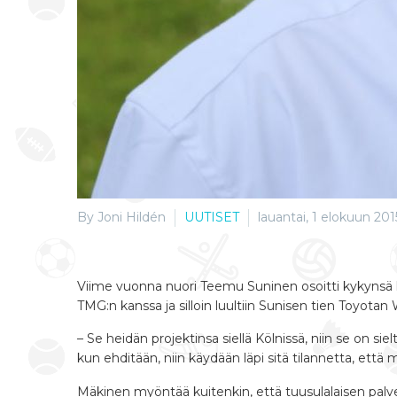
By Joni Hildén
UUTISET
lauantai, 1 elokuun 201
Viime vuonna nuori Teemu Suninen osoitti kykynsä kai
TMG:n kanssa ja silloin luultiin Sunisen tien Toyotan 
– Se heidän projektinsa siellä Kölnissä, niin se on s
kun ehditään, niin käydään läpi sitä tilannetta, että 
Mäkinen myöntää kuitenkin, että tuusulalaisen palv