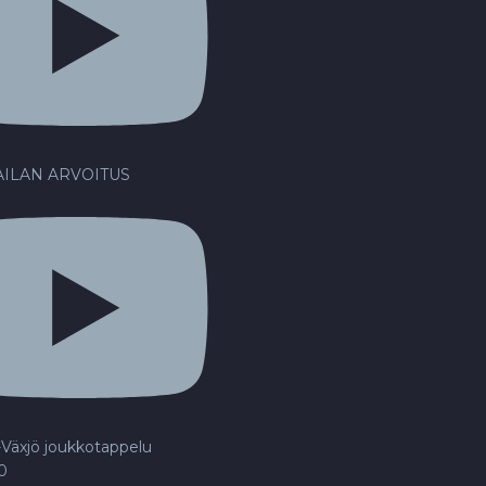
ILAN ARVOITUS
Växjö joukkotappelu
20