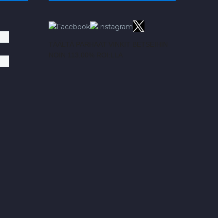
TÄÄLTÄ PARHAAT VINKIT BETSEIHIN
NOIN 113.00% ROI:LLA