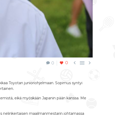



0
0
aikkaa Toyotan junioriohjelmaan. Sopimus syntyi
ertainen.
a tekemistä, eikä myöskään Japanin pään kanssa. Me
myös nelinkertaisen maailmanmestarin johtamassa