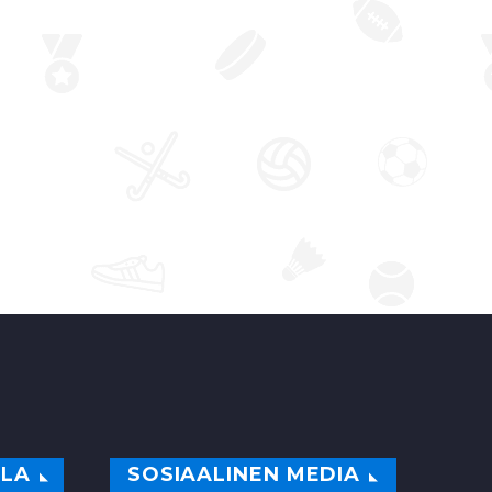
i 13.7…
osakilpailu Australiassa
päättyi Toyotan Jari-
Matti Latvalan voittoon
värikkäiden vaiheiden
jälkeen. Ford-
kuski Sebastien Ogier
puolestaan juhli jo
kuudetta perättäistä
maailmanmestaruutta….
0
ILA
SOSIAALINEN MEDIA