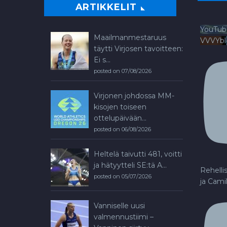
ARTIKKELIT
YouTub
Maailmanmestaruus
VVVYb
täytti Virjosen tavoitteen:
Ei s...
posted on 07/08/2026
Virjonen johdossa MM-
kisojen toiseen
ottelupäivään...
posted on 06/08/2026
Heltelä taivutti 481, voitti
ja hätyytteli SE:tä A...
Rehelli
posted on 05/07/2026
ja Cami
Vanniselle uusi
valmennustiimi –