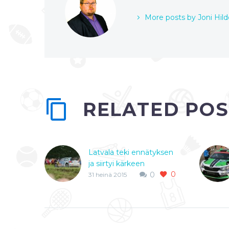
More posts by Joni Hil
RELATED POS
Latvala teki ennätyksen
ja siirtyi kärkeen
0
Perjantaina Jyväskylän
0
31 heinä 2015
MM-rallissa päästiin
toden teolla vauhtiin,
kun Sebastien Ogier lähti
Pihlajakosken