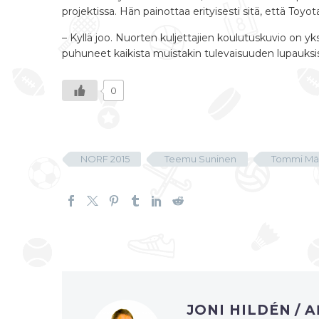
projektissa. Hän painottaa erityisesti sitä, että Toyo
– Kyllä joo. Nuorten kuljettajien koulutuskuvio on yk
puhuneet kaikista muistakin tulevaisuuden lupauksis
0
NORF 2015
Teemu Suninen
Tommi Mä
JONI HILDÉN
/ 