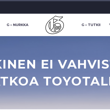
G – NURKKA
G – TUTKII
INEN EI VAHVIS
ATKOA TOYOTAL