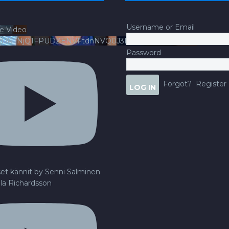
Username or Email
e Video
ldJRTNjQ1FPUDZENVFtdnNVQ0J3LlFsbURXQWNIYldv
Password
Forgot?
Register
set kännit by Senni Salminen
lla Richardsson