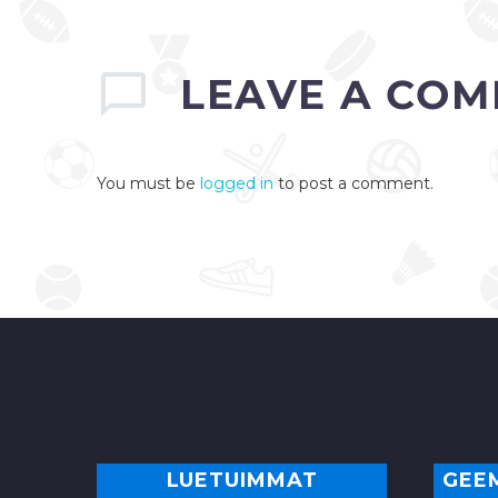
erikoiskokeelle.
Pihlajakoskella Ogier jäi
vielä kolmanneksi, mutta
Päijälässä…
LEAVE
A COM
0
You must be
logged in
to post a comment.
LUETUIMMAT
GEE