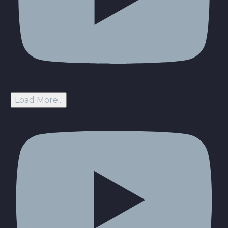
Load More...