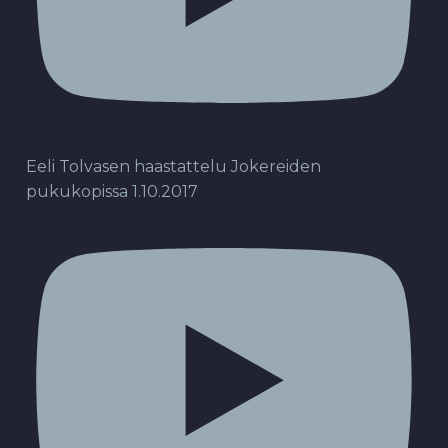
Eeli Tolvasen haastattelu Jokereiden
pukukopissa 1.10.2017