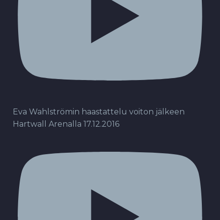
Eva Wahlströmin haastattelu voiton jälkeen
Hartwall Arenalla 17.12.2016