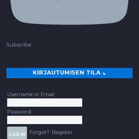
Subscribe
KIRJAUTUMISEN TILA
Username or Email
Password
Forgot?
Register