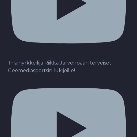
Thainyrkkeilijä Riikka Järvenpään terveiset
Geemediasportsin lukijoille!