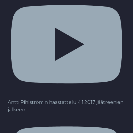
Antti Pihlströmin haastattelu 4.1.2017 jäätreenien
jälkeen