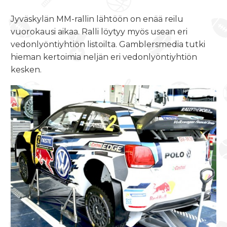
Jyväskylän MM-rallin lähtöön on enää reilu
vuorokausi aikaa. Ralli löytyy myös usean eri
vedonlyöntiyhtiön listoilta. Gamblersmedia tutki
hieman kertoimia neljän eri vedonlyöntiyhtiön
kesken.