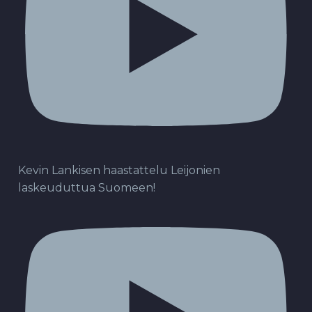
Kevin Lankisen haastattelu Leijonien
laskeuduttua Suomeen!