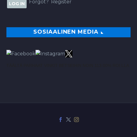
Forgot?
Register
SOSIAALINEN MEDIA
TÄÄLTÄ PARHAAT VINKIT BETSEIHIN NOIN 113.00% ROI:LLA