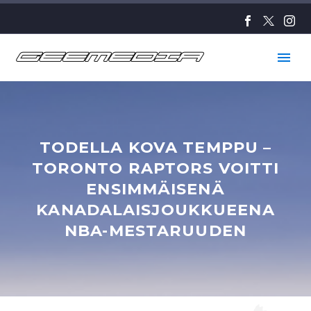
TODELLA KOVA TEMPPU –
TORONTO RAPTORS VOITTI
ENSIMMÄISENÄ
KANADALAISJOUKKUEENA
NBA-MESTARUUDEN