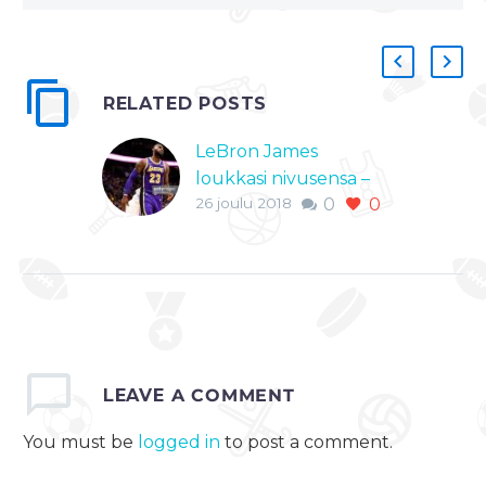
RELATED POSTS
LeBron James
loukkasi nivusensa –
26 joulu 2018
0
0
Lakers isoon voittoon
kauhunhetkistä
huolimatta
Koripalloliiga NBA:ssa
pelattiin perinteinen
joulupäivän kierros,
johon sisältyi viisi
LEAVE
A COMMENT
kamppailua.
Herkkupalana toimi
You must be
logged in
to post a comment.
Los Angeles Lakersin
ja Golden State