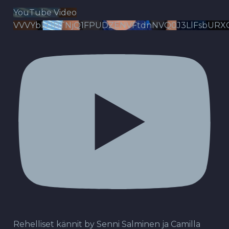
YouTube Video
VVVYbldJRTNjQ1FPUDZENVFtdnNVQ0J3LlFsbURX
Rehelliset kännit by Senni Salminen ja Camilla