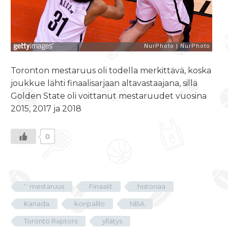
Toronton mestaruus oli todella merkittävä, koska
joukkue lähti finaalisarjaan altavastaajana, sillä
Golden State oli voittanut mestaruudet vuosina
2015, 2017 ja 2018
0
'¨mestaruus
Finaalit
historiaa
Kanada
koripalllo
NBA
Toronto Raptors
yllätys