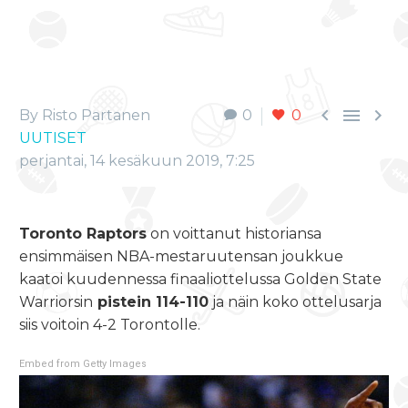



By Risto Partanen
0
0
UUTISET
perjantai, 14 kesäkuun 2019, 7:25
Toronto Raptors
on voittanut historiansa
ensimmäisen NBA-mestaruutensan joukkue
kaatoi kuudennessa finaaliottelussa Golden State
Warriorsin
pistein 114-110
ja näin koko ottelusarja
siis voitoin 4-2 Torontolle.
Embed from Getty Images