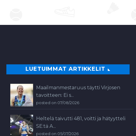
Warriorsin välinen…
0
LUETUIMMAT ARTIKKELIT
Maailmanmestaruus täytti Virjosen
tavoitteen: Ei s...
posted on 07/08/2026
Heltelä taivutti 481, voitti ja hätyytteli
SE:tä A...
posted on 05/07/2026