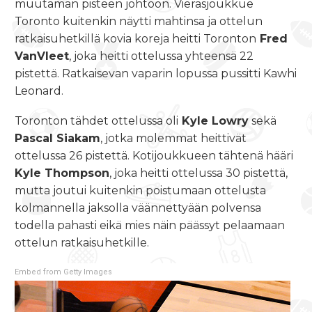
muutaman pisteen johtoon. Vierasjoukkue
Toronto kuitenkin näytti mahtinsa ja ottelun
ratkaisuhetkillä kovia koreja heitti Toronton
Fred
VanVleet
, joka heitti ottelussa yhteensä 22
pistettä. Ratkaisevan vaparin lopussa pussitti Kawhi
Leonard.
Toronton tähdet ottelussa oli
Kyle Lowry
sekä
Pascal Siakam
, jotka molemmat heittivät
ottelussa 26 pistettä. Kotijoukkueen tähtenä hääri
Kyle Thompson
, joka heitti ottelussa 30 pistettä,
mutta joutui kuitenkin poistumaan ottelusta
kolmannella jaksolla väännettyään polvensa
todella pahasti eikä mies näin päässyt pelaamaan
ottelun ratkaisuhetkille.
Embed from Getty Images