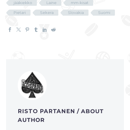
jääkiekko
Laine
mm-kisat
Pietari
Sekera
Slovakia
Suomi
RISTO PARTANEN
/ ABOUT
AUTHOR