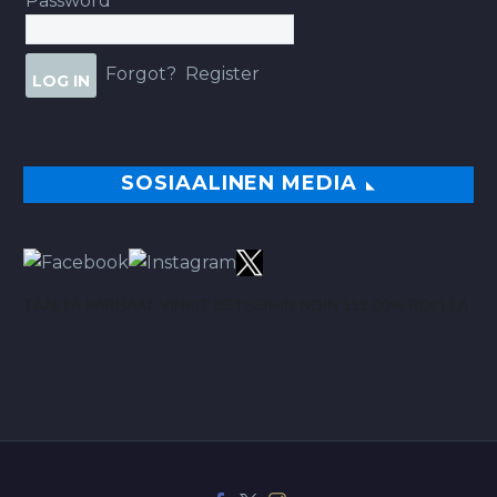
Password
Forgot?
Register
SOSIAALINEN MEDIA
TÄÄLTÄ PARHAAT VINKIT BETSEIHIN NOIN 113.00% ROI:LLA