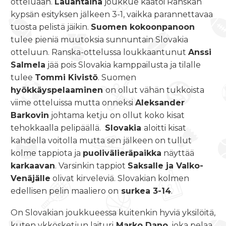
otteluaan.
Lauantaina
joukkue kaatoi Ranskan
kypsän esityksen jälkeen 3-1, vaikka parannettavaa
tuosta pelistä jäikin.
Suomen kokoonpanoon
tulee pieniä muutoksia sunnuntain Slovakia
otteluun. Ranska-ottelussa loukkaantunut
Anssi
Salmela
jää pois Slovakia kamppailusta ja tilalle
tulee
Tommi Kivistö
. Suomen
hyökkäyspelaaminen
on ollut vähän tukkoista
viime otteluissa mutta onneksi
Aleksander
Barkovin
johtama ketju on ollut koko kisat
tehokkaalla pelipäällä.
Slovakia
aloitti kisat
kahdella voitolla mutta sen jälkeen on tullut
kolme tappiota ja
puolivälieräpaikka
näyttää
karkaavan
. Varsinkin tappiot
Saksalle ja Valko-
Venäjälle
olivat kirveleviä. Slovakian kolmen
edellisen pelin maaliero on
surkea 3-14
.
On Slovakian joukkueessa kuitenkin hyviä yksilöitä,
kuten ykkösketjun laituri
Marko Dano
, joka pelaa