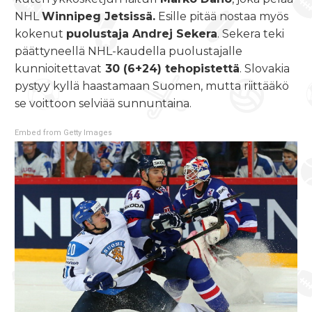
NHL
Winnipeg Jetsissä.
Esille pitää nostaa myös
kokenut
puolustaja Andrej Sekera
. Sekera teki
päättyneellä NHL-kaudella puolustajalle
kunnioitettavat
30 (6+24) tehopistettä
. Slovakia
pystyy kyllä haastamaan Suomen, mutta riittääkö
se voittoon selviää sunnuntaina.
Embed from Getty Images