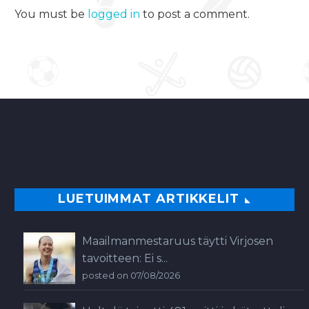
Muutama päivä sitten
You must be
logged in
to post a comment.
suomalaisvahti Antti
Niemi jäi ilman seuraa,
kun Dallas…
0
LUETUIMMAT ARTIKKELIT
Maailmanmestaruus täytti Virjosen
tavoitteen: Ei s...
posted on 07/08/2026