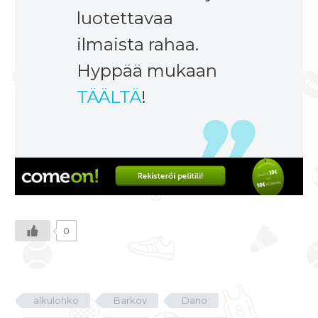
luotettavaa
ilmaista rahaa.
Hyppää mukaan
TÄÄLTÄ
!
0
alkulohko
Barkov
Dano