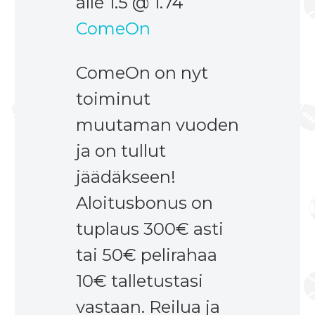
alle 1.5 @ 1.74
ComeOn
ComeOn on nyt
toiminut
muutaman vuoden
ja on tullut
jäädäkseen!
Aloitusbonus on
tuplaus 300€ asti
tai 50€ pelirahaa
10€ talletustasi
vastaan. Reilua ja