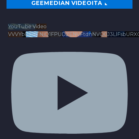
GEEMEDIAN VIDEOITA
YouTube Video
VVVYbldJRTNjQ1FPUDZENVFtdnNVQ0J3LlFsbURX