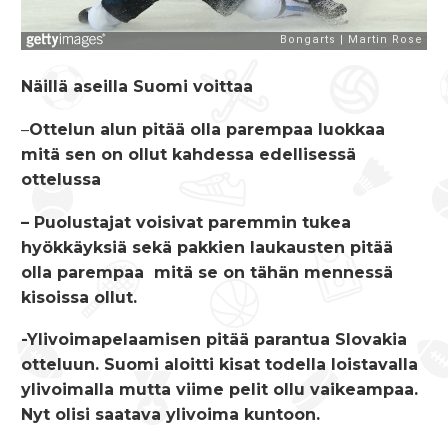
Näillä aseilla Suomi voittaa
–
Ottelun alun pitää olla parempaa luokkaa
mitä sen on ollut kahdessa edellisessä
ottelussa
– Puolustajat voisivat paremmin tukea
hyökkäyksiä sekä pakkien laukausten pitää
olla parempaa mitä se on tähän mennessä
kisoissa ollut.
-Ylivoimapelaamisen pitää parantua Slovakia
otteluun. Suomi aloitti kisat todella loistavalla
ylivoimalla mutta viime pelit ollu vaikeampaa.
Nyt olisi saatava ylivoima kuntoon.