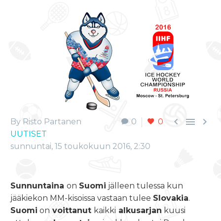



By Risto Partanen
0
0
UUTISET
sunnuntai, 15 toukokuun 2016, 2:30
Sunnuntaina
on
Suomi
jälleen tulessa kun
jääkiekon MM-kisoissa vastaan tulee
Slovakia
.
Suomi
on
voittanut
kaikki
alkusarjan
kuusi