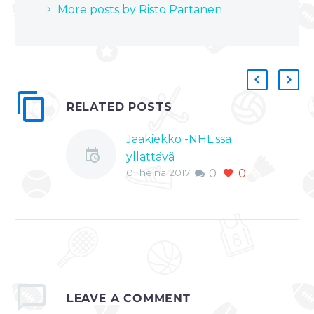
More posts by Risto Partanen
RELATED POSTS
Jääkiekko -NHL:ssä
yllättävä
01 heinä 2017
0
0
suomalaissiirto Antti
Niemi pääsi NHL:n
mahtiseuraan
Jääkiekkoliiga NHL:ssä
nähtiin todella
yllättävä ja
positiivinen käänne
suomalaisittain..
LEAVE
A COMMENT