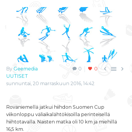



By
Geemedia
0
0
UUTISET
sunnuntai, 20 marraskuun 2016, 14:42
Rovaniemellä jatkui hiihdon Suomen Cup
viikonloppu väliaikalähtökisoilla perinteisellä
hiihtotavalla. Naisten matka oli 10 km ja miehillä
16,5 km.