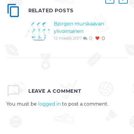
RELATED POSTS
Björgen murskaavan
ylivoimainen
12 maalis 2017
0
0
Holmenkollenissa –
Pärmäkoski toinen ja
Niskanen kolmas
Holmenkollenissa,
Norjassa kisattiin
sunnuntaina hiihdon
maailmancupissa
LEAVE
A COMMENT
naisten 30 km
perinteisellä
You must be
logged in
to post a comment.
hiihtotavalla
yhteislähdöllä.
Kilpailun voiton vei
Marit Björgen.