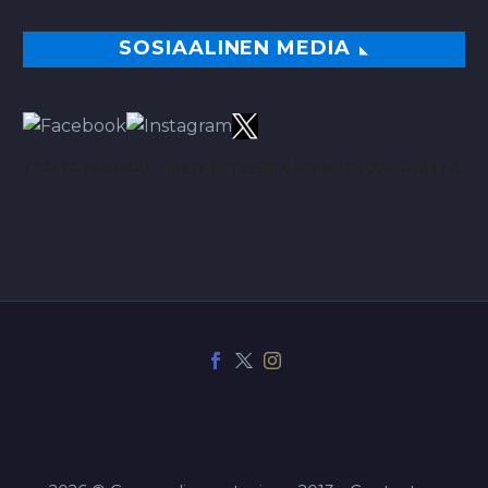
SOSIAALINEN MEDIA
TÄÄLTÄ PARHAAT VINKIT BETSEIHIN NOIN 113.00% ROI:LLA