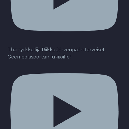
Thainyrkkeilijä Riikka Järvenpään terveiset
Geemediasportsin lukijoille!