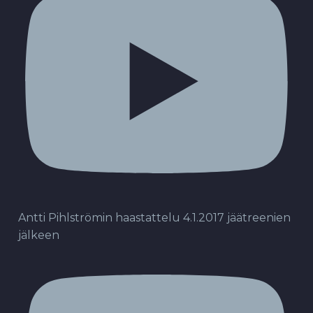
Antti Pihlströmin haastattelu 4.1.2017 jäätreenien
jälkeen