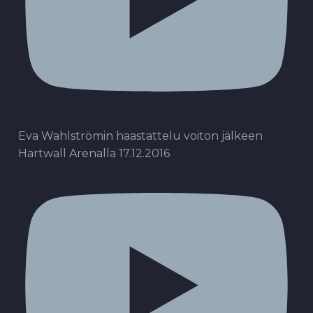
Eva Wahlströmin haastattelu voiton jälkeen
Hartwall Arenalla 17.12.2016