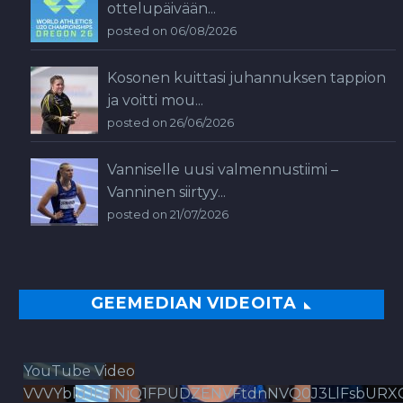
ottelupäivään...
posted on 06/08/2026
Kosonen kuittasi juhannuksen tappion
ja voitti mou...
posted on 26/06/2026
Vanniselle uusi valmennustiimi –
Vanninen siirtyy...
posted on 21/07/2026
GEEMEDIAN VIDEOITA
YouTube Video
VVVYbldJRTNjQ1FPUDZENVFtdnNVQ0J3LlFsbURX