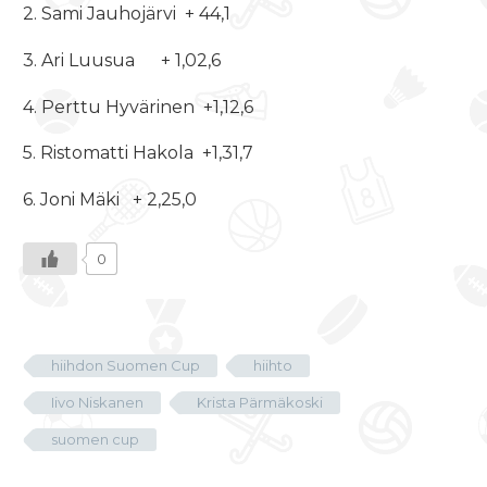
2. Sami Jauhojärvi + 44,1
3. Ari Luusua + 1,02,6
4. Perttu Hyvärinen +1,12,6
5. Ristomatti Hakola +1,31,7
6. Joni Mäki + 2,25,0
0
hiihdon Suomen Cup
hiihto
Iivo Niskanen
Krista Pärmäkoski
suomen cup