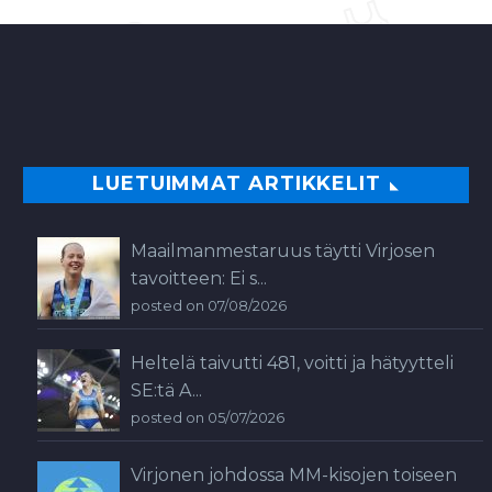
Norjalainen oli täysin…
0
LUETUIMMAT ARTIKKELIT
Maailmanmestaruus täytti Virjosen
tavoitteen: Ei s...
posted on 07/08/2026
Heltelä taivutti 481, voitti ja hätyytteli
SE:tä A...
posted on 05/07/2026
Virjonen johdossa MM-kisojen toiseen