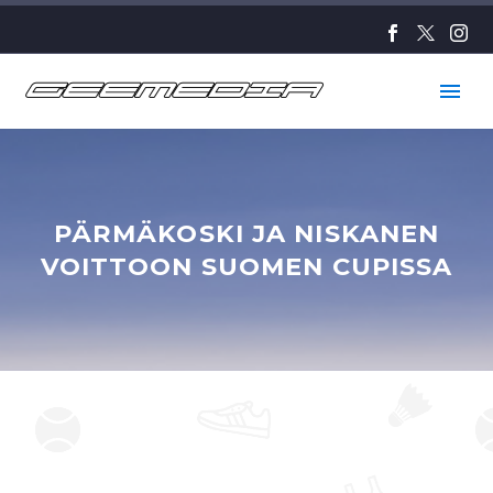
PÄRMÄKOSKI JA NISKANEN
VOITTOON SUOMEN CUPISSA