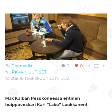



By
Geemedia
0
0
NURKKA
UUTISET
torstai, 18 toukokuun 2017, 15:52
Max Kalban Pesukoneessa entinen
huippuveskari Kari ”Laku” Laukkanen!