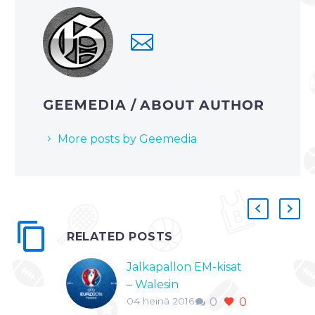
GEEMEDIA
/ ABOUT AUTHOR
More posts by Geemedia
RELATED POSTS
Jalkapallon EM-kisat
– Walesin
04 heinä 2016
0
0
joukkuepelaaminen