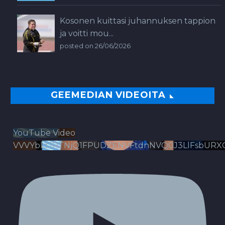
Kosonen kuittasi juhannuksen tappion
ja voitti mou...
posted on 26/06/2026
GEEMEDIAN VIDEOITA
YouTube Video
VVVYbldJRTNjQ1FPUDZENVFtdnNVQ0J3LlFsbURX