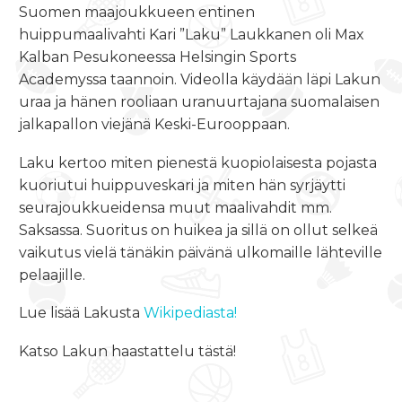
Suomen maajoukkueen entinen
huippumaalivahti Kari ”Laku” Laukkanen oli Max
Kalban Pesukoneessa Helsingin Sports
Academyssa taannoin. Videolla käydään läpi Lakun
uraa ja hänen rooliaan uranuurtajana suomalaisen
jalkapallon viejänä Keski-Eurooppaan.
Laku kertoo miten pienestä kuopiolaisesta pojasta
kuoriutui huippuveskari ja miten hän syrjäytti
seurajoukkueidensa muut maalivahdit mm.
Saksassa. Suoritus on huikea ja sillä on ollut selkeä
vaikutus vielä tänäkin päivänä ulkomaille lähteville
pelaajille.
Lue lisää Lakusta
Wikipediasta!
Katso Lakun haastattelu tästä!