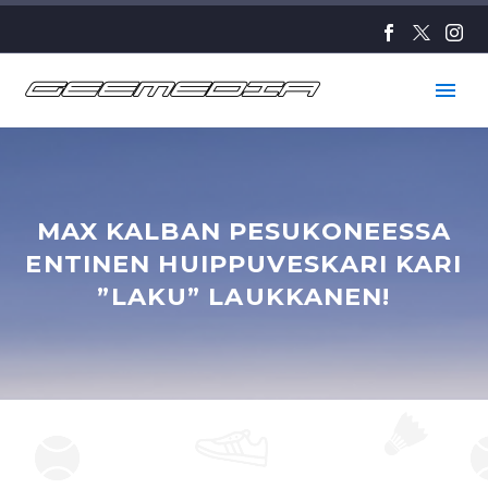
MAX KALBAN PESUKONEESSA
ENTINEN HUIPPUVESKARI KARI
”LAKU” LAUKKANEN!