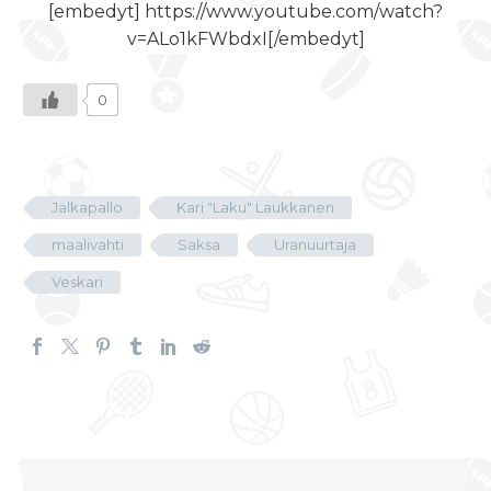
[embedyt] https://www.youtube.com/watch?
v=ALo1kFWbdxI[/embedyt]
0
Jalkapallo
Kari "Laku" Laukkanen
maalivahti
Saksa
Uranuurtaja
Veskari