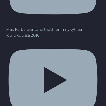
Max Kalba puntaroi triathlonin nykytilaa
joulukuussa 2016