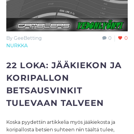
By GeeBetting
0
0
NURKKA
22 LOKA:
JÄÄKIEKON JA
KORIPALLON
BETSAUSVINKIT
TULEVAAN TALVEEN
Koska pyydettiin artikkelia myös jääkiekosta ja
koripallosta betsien suhteen niin täältä tulee,