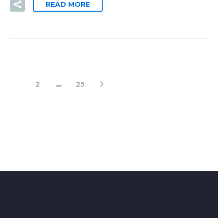
READ MORE
1
2
…
25