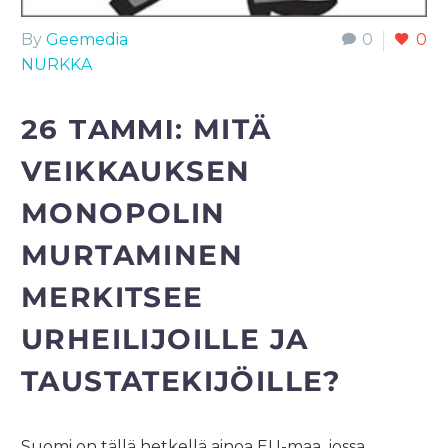
By
Geemedia
0
0
NURKKA
26 TAMMI:
MITÄ
VEIKKAUKSEN
MONOPOLIN
MURTAMINEN
MERKITSEE
URHEILIJOILLE JA
TAUSTATEKIJÖILLE?
Suomi on tällä hetkellä ainoa EU-maa, jossa