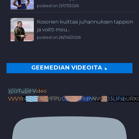
posted on 21/07/2026
Kosonen kuittasi juhannuksen tappion
ja voitti mou...
posted on 26/06/2026
GEEMEDIAN VIDEOITA
YouTube Video
VVVYbldJRTNjQ1FPUDZENVFtdnNVQ0J3LlFsbURX