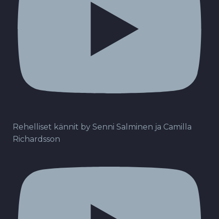
Rehelliset kännit by Senni Salminen ja Camilla
Richardsson