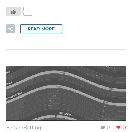
+1
READ MORE
By GeeBetting
0
0