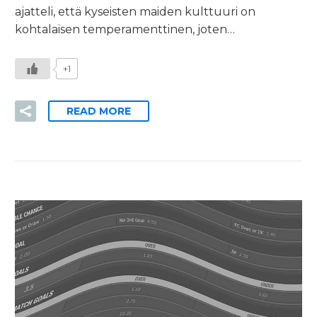
ajatteli, että kyseisten maiden kulttuuri on
kohtalaisen temperamenttinen, joten…
+1
READ MORE