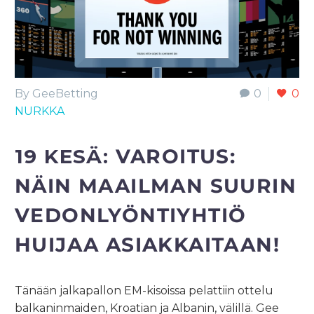
By GeeBetting
0
0
NURKKA
19 KESÄ:
VAROITUS:
NÄIN MAAILMAN SUURIN
VEDONLYÖNTIYHTIÖ
HUIJAA ASIAKKAITAAN!
Tänään jalkapallon EM-kisoissa pelattiin ottelu
balkaninmaiden, Kroatian ja Albanin, välillä. Gee