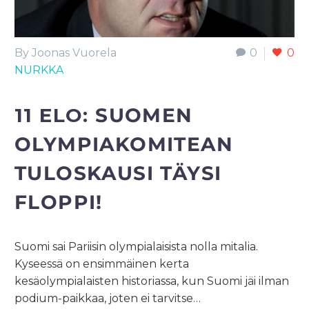
By Joonas Vuorela
0
0
NURKKA
11 ELO:
SUOMEN
OLYMPIAKOMITEAN
TULOSKAUSI TÄYSI
FLOPPI!
Suomi sai Pariisin olympialaisista nolla mitalia.
Kyseessä on ensimmäinen kerta
kesäolympialaisten historiassa, kun Suomi jäi ilman
podium-paikkaa, joten ei tarvitse…