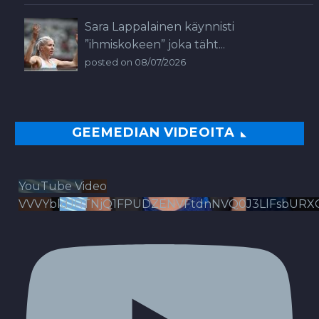
Sara Lappalainen käynnisti
”ihmiskokeen” joka täht...
posted on 08/07/2026
GEEMEDIAN VIDEOITA
YouTube Video
VVVYbldJRTNjQ1FPUDZENVFtdnNVQ0J3LlFsbURX