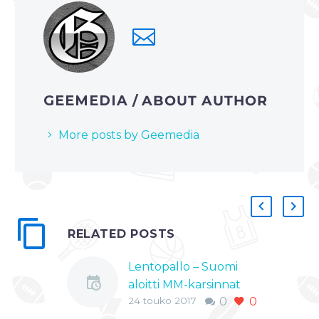
GEEMEDIA
/ ABOUT AUTHOR
More posts by Geemedia
RELATED POSTS
Lentopallo – Suomi
aloitti MM-karsinnat
24 touko 2017
0
0
vakuuttavalla 3-0