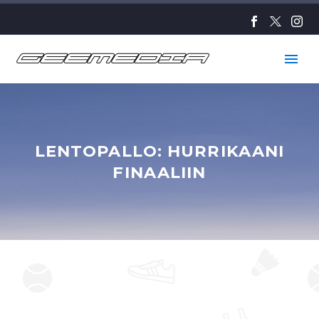
LENTOPALLO: HURRIKAANI
FINAALIIN