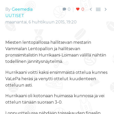



By
Geemedia
0
0
UUTISET
maanantai, 6 huhtikuun 2015, 19:20
Miesten lentopallossa hallitsevan mestarin
Vammalan Lentopallon ja hallitsevan
pronssimitalistin Hurrikaani-Loimaan välillä nähtiin
todellinen jännitysnäytelmä.
Hurrikaani voitti kaksi ensimmäistä ottelua kunnes
VaLePa heräsi ja venytti ottelut kuudenteen
otteluun asti.
Hurrikaani oli kotonaan huimassa kunnossa ja vei
ottelun tänään suoraan 3-0.
Loppuottelussa nähdään toissakauden finaalin