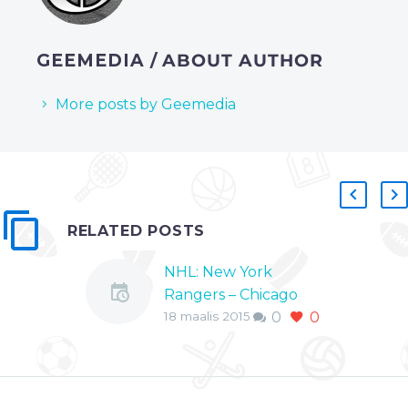
GEEMEDIA
/ ABOUT AUTHOR
More posts by Geemedia
RELATED POSTS
NHL: New York
Rangers – Chicago
18 maalis 2015
0
0
Blackhawks
New York Rangers
kohtaa torstai-yönä
Chicago