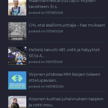
Maailmanmestaruus täytti Virjosen
tavoitteen: Ei s...
posted on 07/08/2026
CHL etsii sisällöntuottajia – hae mukaan!
posted on 07/08/2026
Heltelä taivutti 481, voitti ja hätyytteli
SE:tä A...
posted on 05/07/2026
Virjonen johdossa MM-kisojen toiseen
ottelupäivään...
posted on 06/08/2026
Kosonen kuittasi juhannuksen tappion
ja voitti mou...