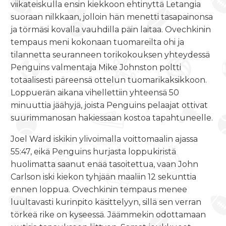
viikateiskulla ensin kiekkoon ehtinyttä Letangia
suoraan nilkkaan, jolloin hän menetti tasapainonsa
ja törmäsi kovalla vauhdilla päin laitaa. Ovechkinin
tempaus meni kokonaan tuomareilta ohi ja
tilannetta seuranneen torikokouksen yhteydessä
Penguins valmentaja Mike Johnston poltti
totaalisesti päreensä ottelun tuomarikaksikkoon.
Loppuerän aikana vihellettiin yhteensä 50
minuuttia jäähyjä, joista Penguins pelaajat ottivat
suurimmanosan hakiessaan kostoa tapahtuneelle.
Joel Ward iskikin ylivoimalla voittomaalin ajassa
55:47, eikä Penguins hurjasta loppukiristä
huolimatta saanut enää tasoitettua, vaan John
Carlson iski kiekon tyhjään maaliin 12 sekunttia
ennen loppua. Ovechkinin tempaus menee
luultavasti kurinpito käsittelyyn, sillä sen verran
törkeä rike on kyseessä. Jäämmekin odottamaan