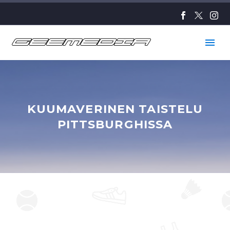
KUUMAVERINEN TAISTELU
PITTSBURGHISSA