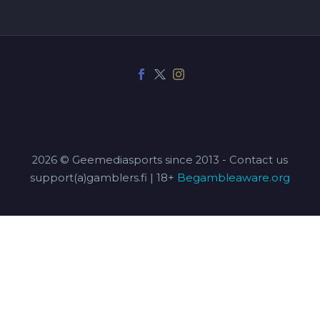
2026 © Geemediasports since 2013 - Contact us
support(a)gamblers.fi | 18+
Begambleaware.org