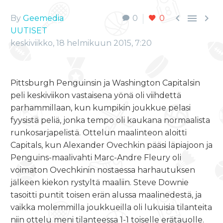



By
Geemedia
0
0
UUTISET
keskiviikko, 18 helmikuun 2015, 7:20
Pittsburgh Penguinsin ja Washington Capitalsin
peli keskiviikon vastaisena yönä oli viihdettä
parhammillaan, kun kumpikin joukkue pelasi
fyysistä peliä, jonka tempo oli kaukana normaalista
runkosarjapelistä. Ottelun maalinteon aloitti
Capitals, kun Alexander Ovechkin pääsi läpiajoon ja
Penguins-maalivahti Marc-Andre Fleury oli
voimaton Ovechkinin nostaessa harhautuksen
jälkeen kiekon rystyltä maaliin. Steve Downie
tasoitti puntit toisen erän alussa maalinedestä, ja
vaikka molemmilla joukkueilla oli lukuisia tilanteita
niin ottelu meni tilanteessa 1-1 toiselle erätauolle.