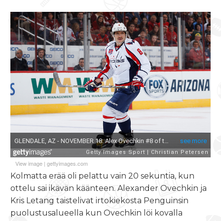
View image
|
gettyimages.com
Kolmatta erää oli pelattu vain 20 sekuntia, kun
ottelu sai ikävän käänteen. Alexander Ovechkin ja
Kris Letang taistelivat irtokiekosta Penguinsin
puolustusalueella kun Ovechkin löi kovalla