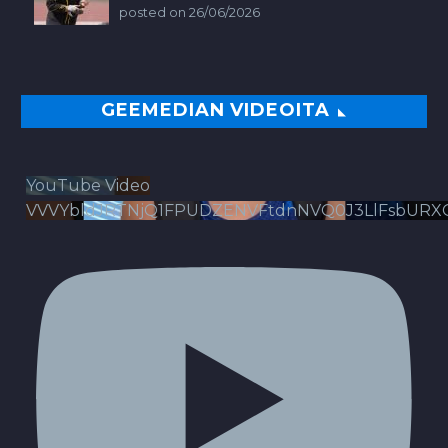
posted on 26/06/2026
GEEMEDIAN VIDEOITA
YouTube Video
VVVYbldJRTNjQ1FPUDZENVFtdnNVQ0J3LlFsbURX