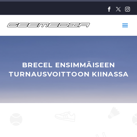
BRECEL ENSIMMÄISEEN
TURNAUSVOITTOON KIINASSA