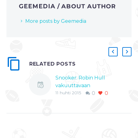
GEEMEDIA
/ ABOUT AUTHOR
More posts by Geemedia
RELATED POSTS
Snooker: Robin Hull
vakuuttavaan
11 huhti 2015
0
0
voittoon
Robin Hull eteni MM-
karsintojen toiselle
kierrokselle
voittamalla Irlannin
Martin McCruddenin