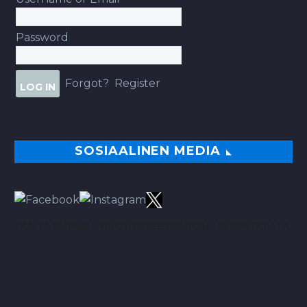
Password
Forgot?
Register
SOSIAALINEN MEDIA
TÄÄLTÄ PARHAAT VINKIT BETSEIHIN NOIN 113.00% ROI:LLA