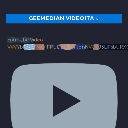
GEEMEDIAN VIDEOITA
YouTube Video
VVVYbldJRTNjQ1FPUDZENVFtdnNVQ0J3LlFsbURX