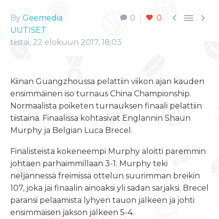



By
Geemedia
0
0
UUTISET
tiistai, 22 elokuun 2017, 18:03
Kiinan Guangzhoussa pelattiin viikon ajan kauden
ensimmäinen iso turnaus China Championship.
Normaalista poiketen turnauksen finaali pelattiin
tiistaina. Finaalissa kohtasivat Englannin Shaun
Murphy ja Belgian Luca Brecel.
Finalisteista kokeneempi Murphy aloitti paremmin
johtaen parhaimmillaan 3-1. Murphy teki
neljännessä freimissä ottelun suurimman breikin
107, joka jäi finaalin ainoaksi yli sadan sarjaksi. Brecel
paransi pelaamista lyhyen tauon jälkeen ja johti
ensimmäisen jakson jälkeen 5-4.