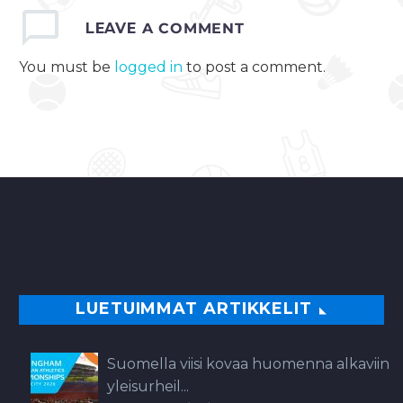
freimein 10-3. Hull
hallitsi peliä alusta
LEAVE
A COMMENT
alkaen ja tauolle
You must be
logged in
to post a comment.
mentiin…
0
LUETUIMMAT ARTIKKELIT
Suomella viisi kovaa huomenna alkaviin
yleisurheil...