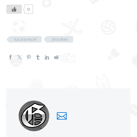
0
luca brecel
snooker