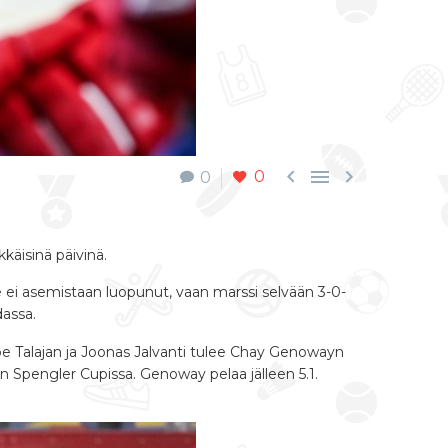



0
0
käisinä päivinä.
e ei asemistaan luopunut, vaan marssi selvään 3-0-
dassa.
e Talajan ja Joonas Jalvanti tulee Chay Genowayn
 Spengler Cupissa. Genoway pelaa jälleen 5.1.