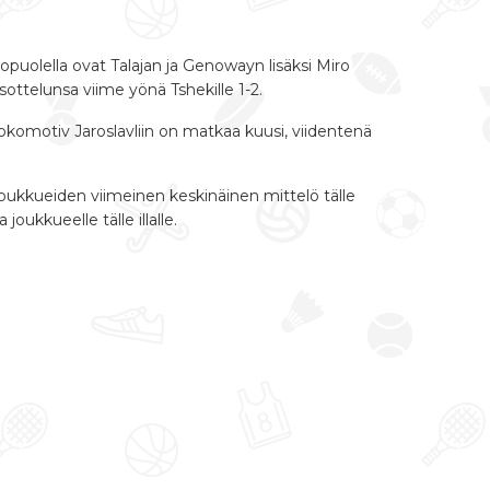
uolella ovat Talajan ja Genowayn lisäksi Miro
ttelunsa viime yönä Tshekille 1-2.
 Lokomotiv Jaroslavliin on matkaa kuusi, viidentenä
joukkueiden viimeinen keskinäinen mittelö tälle
oukkueelle tälle illalle.