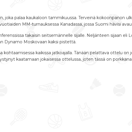
, joka palaa kaukaloon tammikuussa. Terveinä kokoonpanon ulkop
uotiaiden MM-turnauksessa Kanadassa, jossa Suomi hävisi avauso
nferenssissa takaisin seitsemännelle sijalle. Neljänteen sijaan eli
aan Dynamo Moskovaan kaksi pistettä.
kohtaamisessa kaikissa jatkoajalla. Tänään pelattava ottelu on 
ystynyt kaatamaan jokaisessa ottelussa, joten tässä on porkkanaa j