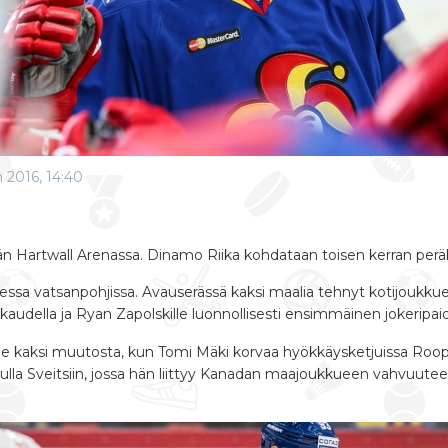
n 2016, 14:40
n Hartwall Arenassa. Dinamo Riika kohdataan toisen kerran peräk
essa vatsanpohjissa. Avauserässä kaksi maalia tehnyt kotijoukku
 kaudella ja Ryan Zapolskille luonnollisesti ensimmäinen jokeripai
ee kaksi muutosta, kun Tomi Mäki korvaa hyökkäysketjuissa Roop
lla Sveitsiin, jossa hän liittyy Kanadan maajoukkueen vahvuuteen