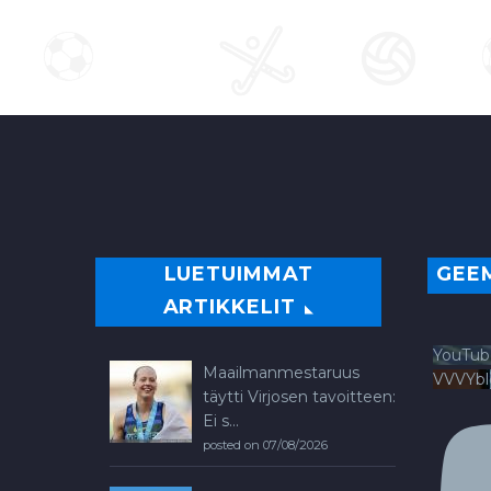
LUETUIMMAT
GEE
ARTIKKELIT
YouTub
Maailmanmestaruus
VVVYb
täytti Virjosen tavoitteen:
Ei s...
posted on 07/08/2026