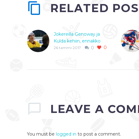
RELATED POS
Jokereilla Genoway ja
Kulda kehiin, ennakko
0
illan peliin!
0
26 tammi 2017
Jokerit saa Arturs Kuldan
ja Chay Genowayn
takaisin
kokoonpanoonsa
torstain kotiotteluun
Avtomobilist
Jekaterinburgia vastaan.
Maalissa pelaa Riku
LEAVE
A COM
Helenius. Kuldalle peli…
0
You must be
logged in
to post a comment.