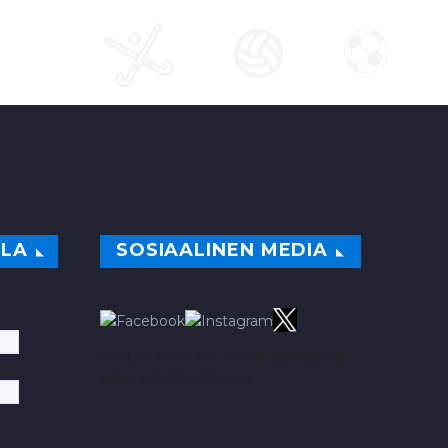
ILA
SOSIAALINEN MEDIA
TÄÄLTÄ PARHAAT VINKIT BETSEIHIN
NOIN 113.00% ROI:LLA