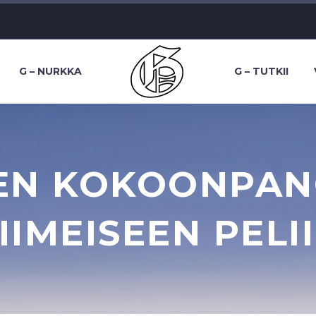
G – NURKKA
G – TUTKII
EN KOKOONPA
IIMEISEEN PELI