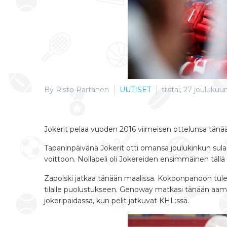
By Risto Partanen
UUTISET
tiistai, 27 joulukuu
Jokerit pelaa vuoden 2016 viimeisen ottelunsa tänää
Tapaninpäivänä Jokerit otti omansa joulukinkun sula
voittoon. Nollapeli oli Jokereiden ensimmäinen tällä
Zapolski jatkaa tänään maalissa. Kokoonpanoon tul
tilalle puolustukseen. Genoway matkasi tänään aamu
jokeripaidassa, kun pelit jatkuvat KHL:ssä.