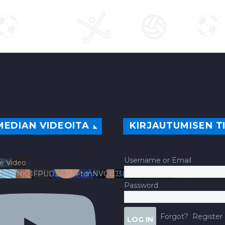
MEDIAN VIDEOITA
KIRJAUTUMISEN T
Username or Email
e Video
ldJRTNjQ1FPUDZENVFtdnNVQ0J3LlFsbURXQWNIYldv
Password
Forgot?
Register