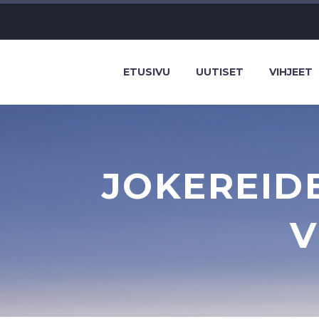
ETUSIVU
UUTISET
VIHJEET
JOKEREID
V