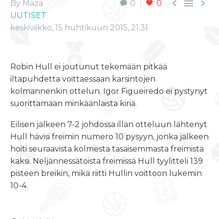



By Maza
0
0
UUTISET
keskiviikko, 15 huhtikuun 2015, 21:31
Robin Hull ei joutunut tekemään pitkää
iltapuhdetta voittaessaan karsintojen
kolmannenkin ottelun. Igor Figueiredo ei pystynyt
suorittamaan minkäänlaista kiriä.
Eilisen jälkeen 7-2 johdossa illan otteluun lähtenyt
Hull hävisi freimin numero 10 pysyyn, jonka jälkeen
hoiti seuraavista kolmesta tasaisemmasta freimistä
kaksi. Neljännessätoista freimissä Hull tyylitteli 139
pisteen breikin, mikä riitti Hullin voittoon lukemin
10-4.