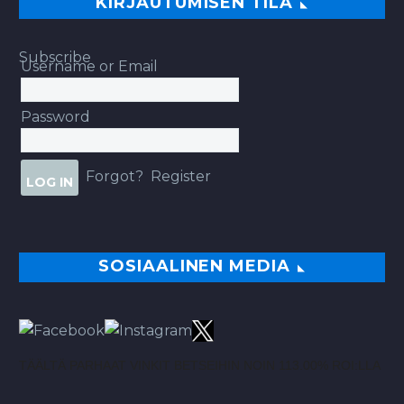
KIRJAUTUMISEN TILA
Subscribe
Username or Email
Password
Forgot?
Register
SOSIAALINEN MEDIA
TÄÄLTÄ PARHAAT VINKIT BETSEIHIN NOIN 113.00% ROI:LLA