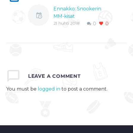
Ennakko: Snookerin
MM-kisat
21 huhti 2018
0
0
Snookerkauden
huipennus MM-kisat
alkaa lauantaina.
Tuttuun tapaan kisat
käydään Sheffieldissä
legendaarisessa
Crucible-teatterissa.
Viime vuonna
LEAVE
A COMMENT
maailmanmestaruuden
You must be
logged in
to post a comment.
vei Englannin Mark
Selby voitettuaan…
0