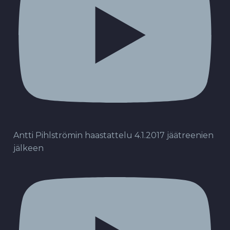
Antti Pihlströmin haastattelu 4.1.2017 jäätreenien
jälkeen