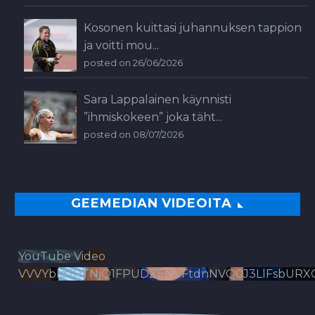
Kosonen kuittasi juhannuksen tappion
ja voitti mou...
posted on 26/06/2026
Sara Lappalainen käynnisti
”ihmiskokeen” joka täht...
posted on 08/07/2026
GEEMEDIAN VIDEOITA
YouTube Video
VVVYbldJRTNjQ1FPUDZENVFtdnNVQ0J3LlFsbURX