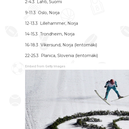
2-4.3 Lahti, Suomi
9-11.3 Oslo, Norja
12-13.3 Lillehammer, Norja
14-15.3 Trondheim, Norja
16-18.3 Vikersund, Norja (lentomäki)
22-25.3 Planica, Slovenia (lentomäki)
Embed from Getty Images