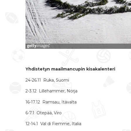
Yhdistetyn maailmancupin kisakalenteri
24-26.11 Ruka, Suomi
2-3.12 Lillehammer, Norja
16-17.12 Ramsau, Itävalta
6-7.1 Otepää, Viro
12-14.1 Val di Fiemme, Italia