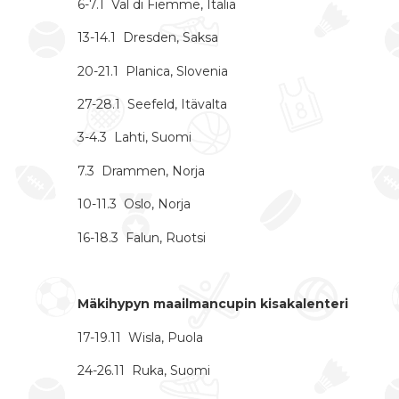
6-7.1 Val di Fiemme, Italia
13-14.1 Dresden, Saksa
20-21.1 Planica, Slovenia
27-28.1 Seefeld, Itävalta
3-4.3 Lahti, Suomi
7.3 Drammen, Norja
10-11.3 Oslo, Norja
16-18.3 Falun, Ruotsi
Mäkihypyn maailmancupin kisakalenteri
17-19.11 Wisla, Puola
24-26.11 Ruka, Suomi