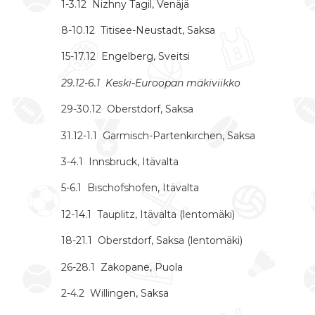
1-3.12 Nizhny Tagil, Venäjä
8-10.12 Titisee-Neustadt, Saksa
15-17.12 Engelberg, Sveitsi
29.12-6.1 Keski-Euroopan mäkiviikko
29-30.12 Oberstdorf, Saksa
31.12-1.1 Garmisch-Partenkirchen, Saksa
3-4.1 Innsbruck, Itävalta
5-6.1 Bischofshofen, Itävalta
12-14.1 Tauplitz, Itävalta (lentomäki)
18-21.1 Oberstdorf, Saksa (lentomäki)
26-28.1 Zakopane, Puola
2-4.2 Willingen, Saksa