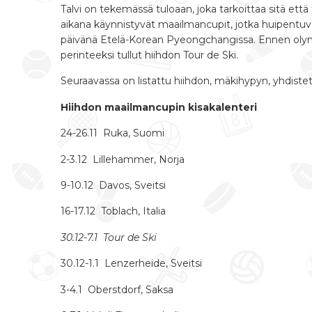
Talvi on tekemässä tuloaan, joka tarkoittaa sitä ett
aikana käynnistyvät maailmancupit, jotka huipentuv
päivänä Etelä-Korean Pyeongchangissa. Ennen olym
perinteeksi tullut hiihdon Tour de Ski.
Seuraavassa on listattu hiihdon, mäkihypyn, yhdist
Hiihdon maailmancupin kisakalenteri
24-26.11 Ruka, Suomi
2-3.12 Lillehammer, Norja
9-10.12 Davos, Sveitsi
16-17.12 Toblach, Italia
30.12-7.1 Tour de Ski
30.12-1.1 Lenzerheide, Sveitsi
3-4.1 Oberstdorf, Saksa