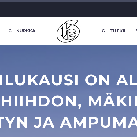
G – NURKKA
G – TUTKII
ILUKAUSI ON A
 HIIHDON, MÄKI
TYN JA AMPUM