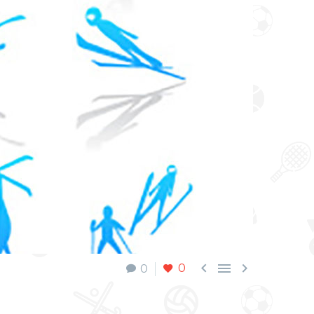



0
0