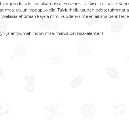
ä talvilajien kaudet on alkamassa. Ensimmäisiä kisoja (ainakin S
at maaliskuun loppupuolella. Talviurheilukauden odotetuimmat a
pialaisia ehditään käydä mm. vuodenvaihteen aikana perinteine
etyn ja ampumahiihdon maailmancupin kisakalenterit.