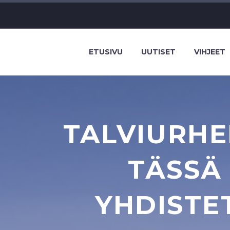
ETUSIVU
UUTISET
VIHJEET
TALVIURHE
TÄSSÄ
YHDISTE