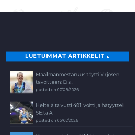
olympiavalmentajaksi.
Komean pelaajauran
Pohjois-Amerikassa…
0
LUETUIMMAT ARTIKKELIT
Maailmanmestaruus täytti Virjosen
tavoitteen: Ei s...
posted on 07/08/2026
Heltelä taivutti 481, voitti ja hätyytteli
SE:tä A...
posted on 05/07/2026