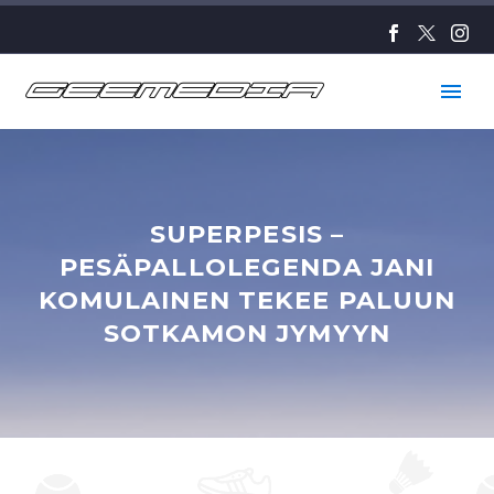
SUPERPESIS –
PESÄPALLOLEGENDA JANI
KOMULAINEN TEKEE PALUUN
SOTKAMON JYMYYN