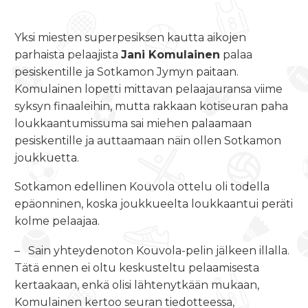
Yksi miesten superpesiksen kautta aikojen
parhaista pelaajista
Jani Komulainen
palaa
pesiskentille ja Sotkamon Jymyn paitaan.
Komulainen lopetti mittavan pelaajauransa viime
syksyn finaaleihin, mutta rakkaan kotiseuran paha
loukkaantumissuma sai miehen palaamaan
pesiskentille ja auttaamaan näin ollen Sotkamon
joukkuetta.
Sotkamon edellinen Kouvola ottelu oli todella
epäonninen, koska joukkueelta loukkaantui peräti
kolme pelaajaa.
– Sain yhteydenoton Kouvola-pelin jälkeen illalla.
Tätä ennen ei oltu keskusteltu pelaamisesta
kertaakaan, enkä olisi lähtenytkään mukaan,
Komulainen kertoo seuran tiedotteessa,