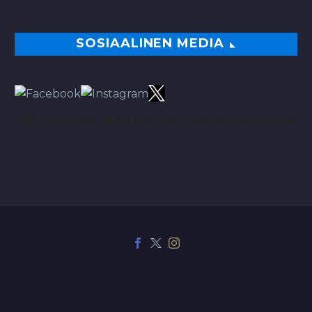
SOSIAALINEN MEDIA
TÄÄLTÄ PARHAAT VINKIT BETSEIHIN NOIN 113.00% ROI:LLA