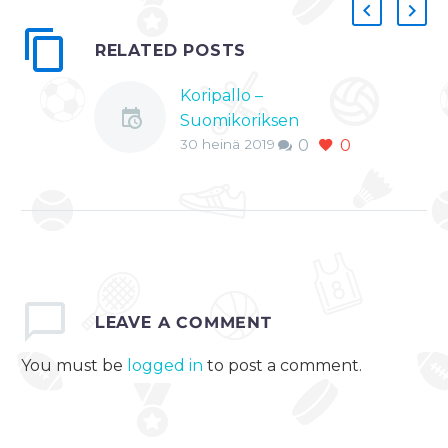
RELATED POSTS
Koripallo –
Suomikoriksen
30 heinä 2019
0
0
legenda Hanno
Möttölä siirtyy
Susijengin
valmennustiimiin
Suomikoriksen
legendoihin kuuluva
Hanno Möttölä liitty
Susijengin
LEAVE
A COMMENT
valmennustiimiin.
You must be
logged in
to post a comment.
Mies korvaa
maajoukkueessa
Jukka Toijalan, joka
siirtyy nuorten