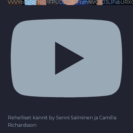
VVVYbldJRTNjQ1FPUDZENVFtdnNVQ0J3LlFsbURX
Rehelliset kännit by Senni Salminen ja Camilla
Richardsson