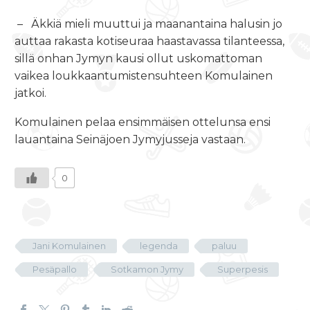
– Äkkiä mieli muuttui ja maanantaina halusin jo
auttaa rakasta kotiseuraa haastavassa tilanteessa,
sillä onhan Jymyn kausi ollut uskomattoman
vaikea loukkaantumistensuhteen Komulainen
jatkoi.
Komulainen pelaa ensimmäisen ottelunsa ensi
lauantaina Seinäjoen Jymyjusseja vastaan.
0
Jani Komulainen
legenda
paluu
Pesäpallo
Sotkamon Jymy
Superpesis