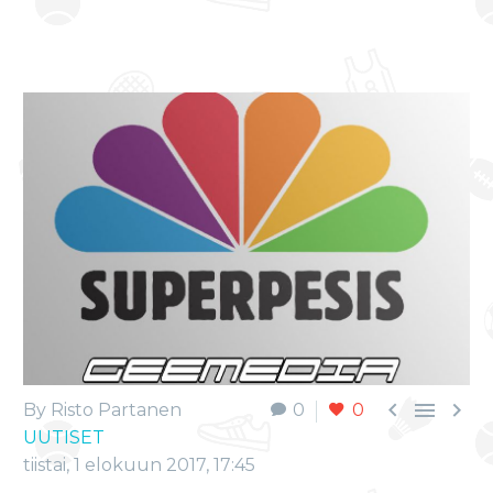



By Risto Partanen
0
0
UUTISET
tiistai, 1 elokuun 2017, 17:45