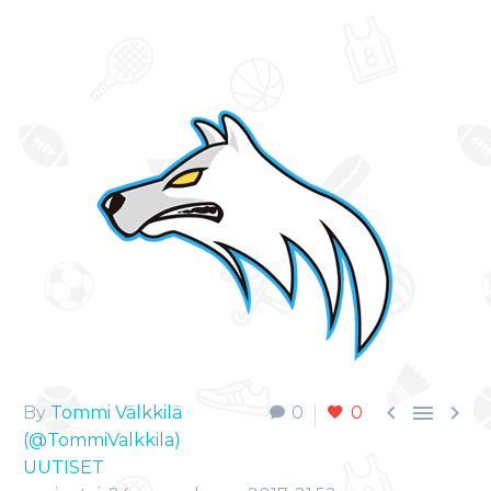



By
Tommi Välkkilä
0
0
(@TommiValkkila)
UUTISET