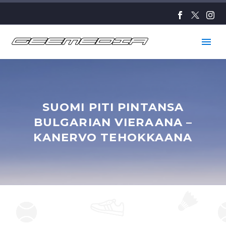
SUOMI PITI PINTANSA
BULGARIAN VIERAANA –
KANERVO TEHOKKAANA