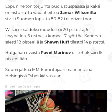
Lopun heiton torjunta puolustuspäässä ja kaksi
onnistunutta vapaaheittoa
Jamar Wilsonilta
siivitti Suomen lopulta 80-82 trillerivoittoon.
Wilsonin saldoksi muodostui 20 pistettä, 5
levypalloa, 3 riistoa ja komeat 7 syöttöä. Kanervo
säesti 18 pisteellä ja
Shawn Huff
tilastoi 14 pistettä.
Bulgarian riveistä
Pavel Marinov
oli tehokkain 15
pisteellään.
Suomi jatkaa MM-karsintojaan maanantaina
Helsingissä Tshekkiä vastaan.
Embed from Getty Images