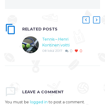
RELATED POSTS
Tennis – Henri
Kontinen voitti
08 loka 2017
0
0
Pekingin ATP-
turnauksen
Henri Kontinen on
voittanut parinsa
John Peers:n kanssa
Pekingin ATP-
turnauksen
LEAVE
A COMMENT
nelinpelin. Suomalais-
australialainen
You must be
logged in
to post a comment.
kaksikko voitti