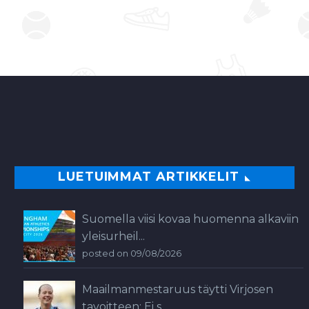
finaalissa
yhdysvaltalaisparin
John Isner-Jack Sock
erin…
0
LUETUIMMAT ARTIKKELIT
Suomella viisi kovaa huomenna alkaviin
yleisurheil...
posted on 09/08/2026
Maailmanmestaruus täytti Virjosen
tavoitteen: Ei s...