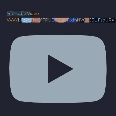
YouTube Video
VVVYbldJRTNjQ1FPUDZENVFtdnNVQ0J3LlFsbURX