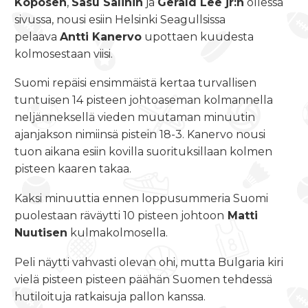
Koposen
,
Sasu Salinin
ja
Gerald Lee jr:n
ollessa
sivussa, nousi esiin Helsinki Seagullsissa
pelaava
Antti Kanervo
upottaen kuudesta
kolmosestaan viisi.
Suomi repäisi ensimmäistä kertaa turvallisen
tuntuisen 14 pisteen johtoaseman kolmannella
neljänneksellä vieden muutaman minuutin
ajanjakson nimiinsä pistein 18-3. Kanervo nousi
tuon aikana esiin kovilla suorituksillaan kolmen
pisteen kaaren takaa.
Kaksi minuuttia ennen loppusummeria Suomi
puolestaan räväytti 10 pisteen johtoon
Matti
Nuutisen
kulmakolmosella.
Peli näytti vahvasti olevan ohi, mutta Bulgaria kiri
vielä pisteen pisteen päähän Suomen tehdessä
hutiloituja ratkaisuja pallon kanssa.