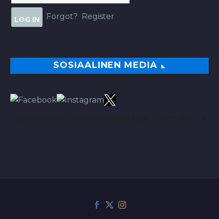
Forgot?
Register
SOSIAALINEN MEDIA
TÄÄLTÄ PARHAAT VINKIT BETSEIHIN NOIN 113.00% ROI:LLA