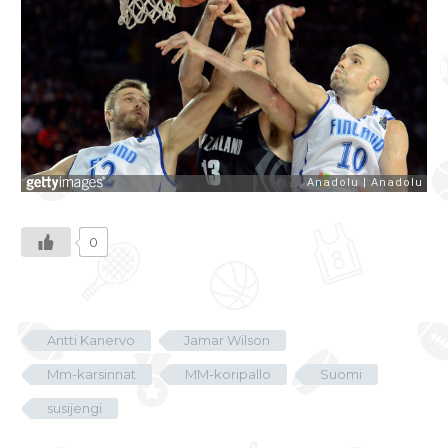
0
Antti Kanervo
Jamar Wilson
Mm-karsinnat
MM-koripallo
Suomi
susijengi