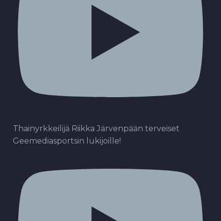
Thainyrkkeilijä Riikka Järvenpään terveiset
Geemediasportsin lukijoille!