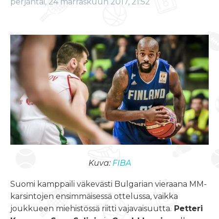
perjantai, 24 marraskuun 2017, 21:52
Kuva:
FIBA
Suomi kamppaili väkevästi Bulgarian vieraana MM-
karsintojen ensimmäisessä ottelussa, vaikka
joukkueen miehistössä riitti vajavaisuutta.
Petteri