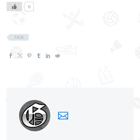
0
MLB