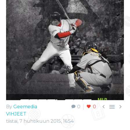



By
Geemedia
0
0
VIHJEET
tiistai, 7 huhtikuun 2015, 16:54