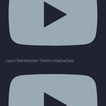
Lauri Markkanen Töölön Kisahallissa