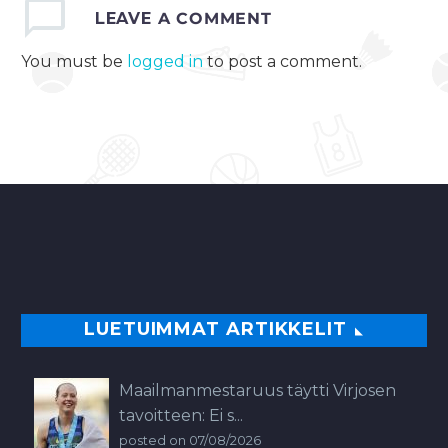
LEAVE
A COMMENT
luokitellaan
anabolisten
You must be
logged in
to post a comment.
steroidien ryhmään….
0
LUETUIMMAT ARTIKKELIT
Maailmanmestaruus täytti Virjosen
tavoitteen: Ei s...
posted on 07/08/2026