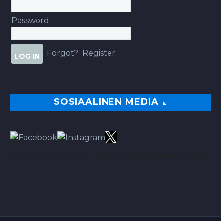
Password
Forgot?
Register
SOSIAALINEN MEDIA
TÄÄLTÄ PARHAAT VINKIT BETSEIHIN NOIN 113.00% ROI:LLA