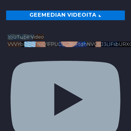
GEEMEDIAN VIDEOITA
YouTube Video
VVVYbldJRTNjQ1FPUDZENVFtdnNVQ0J3LlFsbURX