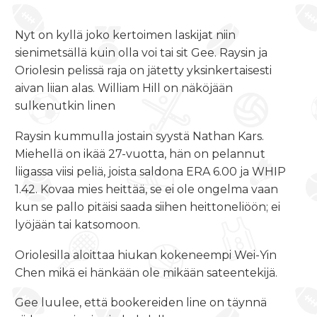
Nyt on kyllä joko kertoimen laskijat niin
sienimetsällä kuin olla voi tai sit Gee. Raysin ja
Oriolesin pelissä raja on jätetty yksinkertaisesti
aivan liian alas. William Hill on näköjään
sulkenutkin linen
Raysin kummulla jostain syystä Nathan Kars.
Miehellä on ikää 27-vuotta, hän on pelannut
liigassa viisi peliä, joista saldona ERA 6.00 ja WHIP
1.42. Kovaa mies heittää, se ei ole ongelma vaan
kun se pallo pitäisi saada siihen heittoneliöön; ei
lyöjään tai katsomoon.
Oriolesilla aloittaa hiukan kokeneempi Wei-Yin
Chen mikä ei hänkään ole mikään sateentekijä.
Gee luulee, että bookereiden line on täynnä