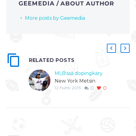
GEEMEDIA
/ ABOUT AUTHOR
More posts by Geemedia
RELATED POSTS
MLB:ssä dopingkäry
New York Metsin
12 huhti 2015
0
0
syöttäjä Jenrry Mejia
on antanut
positiivisen doping-
näytteen. Mejian
elimistöstä löyty
Stanozolol-merkkistä
ainetta, joka