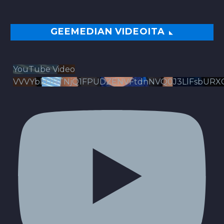
GEEMEDIAN VIDEOITA
YouTube Video
VVVYbldJRTNjQ1FPUDZENVFtdnNVQ0J3LlFsbURX