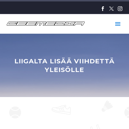
LIIGALTA LISÄÄ VIIHDETTÄ
YLEISÖLLE