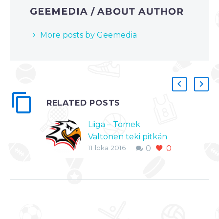
GEEMEDIA
/ ABOUT AUTHOR
More posts by Geemedia
RELATED POSTS
Liiga – Tomek
Valtonen teki pitkän
11 loka 2016
0
0
jatkosopimuksen
Sportin kanssa
Vaasan Sportissa
hyvää tulosta tehnyt
Tomek Valtonen on
solminut seuran