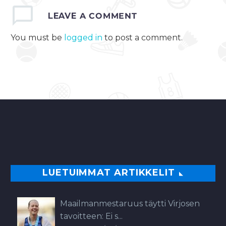
kanssa pitkän
LEAVE
A COMMENT
jatkosopimuksen.
Valtosen sopimus
You must be
logged in
to post a comment.
kattaa kaksi
seuraavaa kautta ja…
0
LUETUIMMAT ARTIKKELIT
Maailmanmestaruus täytti Virjosen
tavoitteen: Ei s...