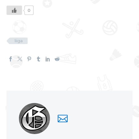
0
liiga