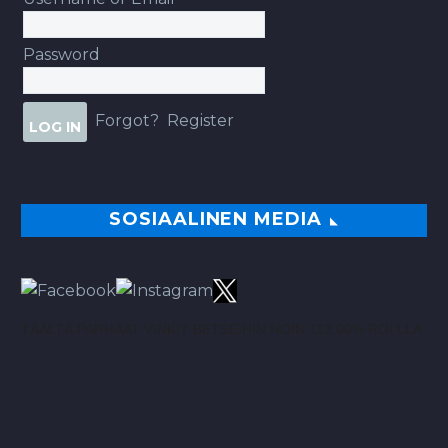
Password
Forgot?
Register
SOSIAALINEN MEDIA
TÄÄLTÄ PARHAAT VINKIT BETSEIHIN NOIN 113.00% ROI:LLA