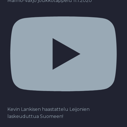
Malmö-Växjö joukkotappelu 11.1.2020
Kevin Lankisen haastattelu Leijonien
laskeuduttua Suomeen!