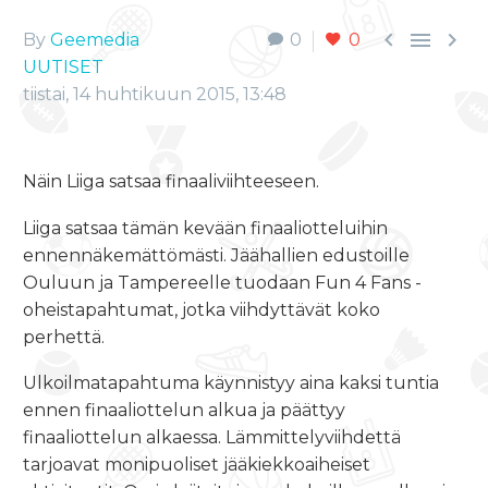



By
Geemedia
0
0
UUTISET
tiistai, 14 huhtikuun 2015, 13:48
Näin Liiga satsaa finaaliviihteeseen.
Liiga satsaa tämän kevään finaaliotteluihin
ennennäkemättömästi. Jäähallien edustoille
Ouluun ja Tampereelle tuodaan Fun 4 Fans -
oheistapahtumat, jotka viihdyttävät koko
perhettä.
Ulkoilmatapahtuma käynnistyy aina kaksi tuntia
ennen finaaliottelun alkua ja päättyy
finaaliottelun alkaessa. Lämmittelyviihdettä
tarjoavat monipuoliset jääkiekkoaiheiset