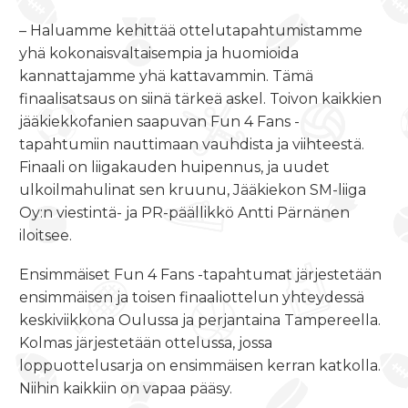
– Haluamme kehittää ottelutapahtumistamme
yhä kokonaisvaltaisempia ja huomioida
kannattajamme yhä kattavammin. Tämä
finaalisatsaus on siinä tärkeä askel. Toivon kaikkien
jääkiekkofanien saapuvan Fun 4 Fans -
tapahtumiin nauttimaan vauhdista ja viihteestä.
Finaali on liigakauden huipennus, ja uudet
ulkoilmahulinat sen kruunu, Jääkiekon SM-liiga
Oy:n viestintä- ja PR-päällikkö Antti Pärnänen
iloitsee.
Ensimmäiset Fun 4 Fans -tapahtumat järjestetään
ensimmäisen ja toisen finaaliottelun yhteydessä
keskiviikkona Oulussa ja perjantaina Tampereella.
Kolmas järjestetään ottelussa, jossa
loppuottelusarja on ensimmäisen kerran katkolla.
Niihin kaikkiin on vapaa pääsy.