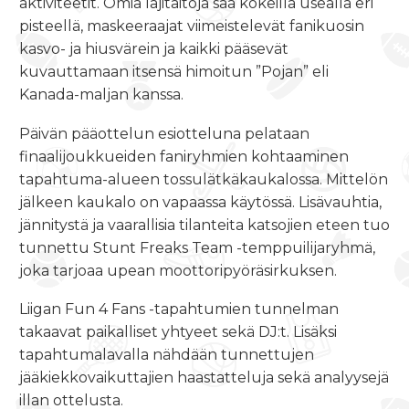
aktiviteetit. Omia lajitaitoja saa kokeilla usealla eri
pisteellä, maskeeraajat viimeistelevät fanikuosin
kasvo- ja hiusvärein ja kaikki pääsevät
kuvauttamaan itsensä himoitun ”Pojan” eli
Kanada-maljan kanssa.
Päivän pääottelun esiotteluna pelataan
finaalijoukkueiden faniryhmien kohtaaminen
tapahtuma-alueen tossulätkäkaukalossa. Mittelön
jälkeen kaukalo on vapaassa käytössä. Lisävauhtia,
jännitystä ja vaarallisia tilanteita katsojien eteen tuo
tunnettu Stunt Freaks Team -temppuilijaryhmä,
joka tarjoaa upean moottoripyöräsirkuksen.
Liigan Fun 4 Fans -tapahtumien tunnelman
takaavat paikalliset yhtyeet sekä DJ:t. Lisäksi
tapahtumalavalla nähdään tunnettujen
jääkiekkovaikuttajien haastatteluja sekä analyysejä
illan ottelusta.