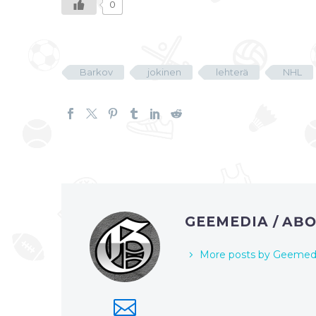
0
Barkov
jokinen
lehterä
NHL
GEEMEDIA
/ AB
More posts by Geemed