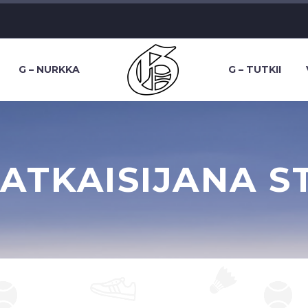
G – NURKKA
G – TUTKII
ATKAISIJANA ST