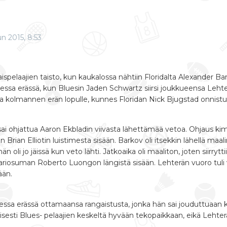
n 2015, 8:53
aispelaajien taisto, kun kaukalossa nähtiin Floridalta Alexander Ba
oisessa erässä, kun Bluesin Jaden Schwartz siirsi joukkueensa Leht
a kolmannen erän lopulle, kunnes Floridan Nick Bjugstad onnist
ai ohjattua Aaron Ekbladin viivasta lähettämää vetoa. Ohjaus kim
n Brian Elliotin luistimesta sisään. Barkov oli itsekkin lähellä 
li jo jäissä kun veto lähti. Jatkoaika oli maaliton, joten siirrytti
suman Roberto Luongon längistä sisään. Lehterän vuoro tuli viide
ään.
nessa erässä ottamaansa rangaistusta, jonka hän sai jouduttuaan
isesti Blues- pelaajien keskeltä hyvään tekopaikkaan, eikä Lehterä