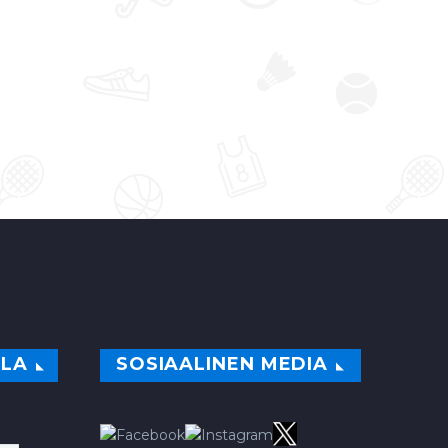
avauskierroksella viime…
0
ILA
SOSIAALINEN MEDIA