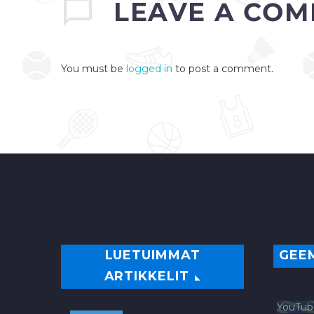
LEAVE
A COM
Angeles 02:05 Buffalo:…
0
You must be
logged in
to post a comment.
LUETUIMMAT
GEE
ARTIKKELIT
YouTub