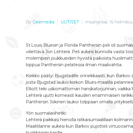
By
Geemedia
UUTISET
maanantai, 16 helmikuu
St.Louis Bluesin ja Florida Panthersin peli oli suomal
viilettävä Jori Lehterä. Peli aukesi kunnolla vasta t
molempien joukkueiden hyvistä paikoista huolimatt
loppua Panthersin pelatessa ilman maalivahtia.
Kiekko päätyi Bjugstadille onnekkaasti, kun Barkov s
josta Bjugstad laukoi kiekon Blues-maalilla pelannee
Elliott teki uskomattoman hanskatorjunnan, vaikka hän o
Lehterä ujutti komeasti kauden ensimmäisen rankkario
Panthersin Jokinen laukoi tolppaan omalla yrityksell
Yön suomalaishetki:
Lehterä paikkasi hienolla ratkaisumaalillaan kolman
Maalitilanne aukesi kun Barkov pujotteli virtuoosima
hyökkääjän käsille.