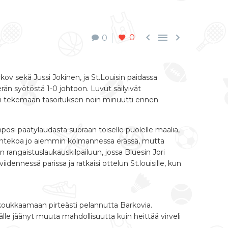



0
0
rkov sekä Jussi Jokinen, ja St.Louisin paidassa
erän syötöstä 1-0 johtoon. Luvut säilyivät
ui tekemään tasoituksen noin minuutti ennen
posi päätylaudasta suoraan toiselle puolelle maalia,
maalintekoa jo aiemmin kolmannessa erässä, mutta
in rangaistuslaukauskilpailuun, jossa Bluesin Jori
nnessä parissa ja ratkaisi ottelun St.louisille, kun
 koukkaamaan pirteästi pelannutta Barkovia.
lle jäänyt muuta mahdollisuutta kuin heittää virveli