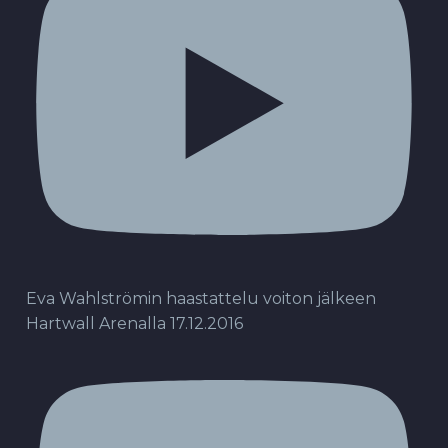
Eva Wahlströmin haastattelu voiton jälkeen
Hartwall Arenalla 17.12.2016