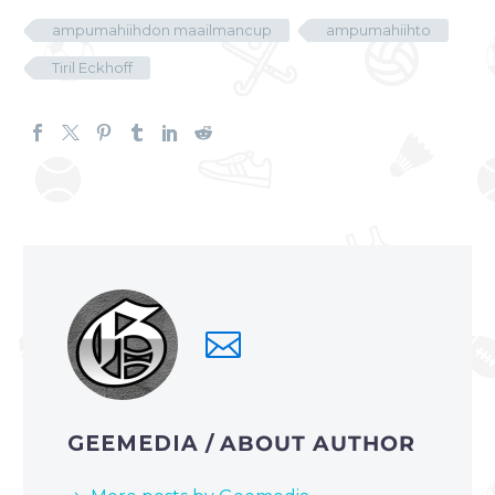
ampumahiihdon maailmancup
ampumahiihto
Tiril Eckhoff
GEEMEDIA
/ ABOUT AUTHOR