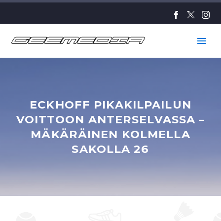
ECKHOFF PIKAKILPAILUN
VOITTOON ANTERSELVASSA –
MÄKÄRÄINEN KOLMELLA
SAKOLLA 26