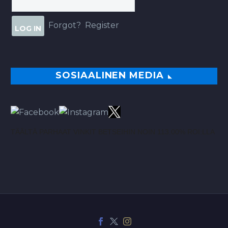
Forgot?
Register
SOSIAALINEN MEDIA
TÄÄLTÄ PARHAAT VINKIT BETSEIHIN NOIN 113.00% ROI:LLA