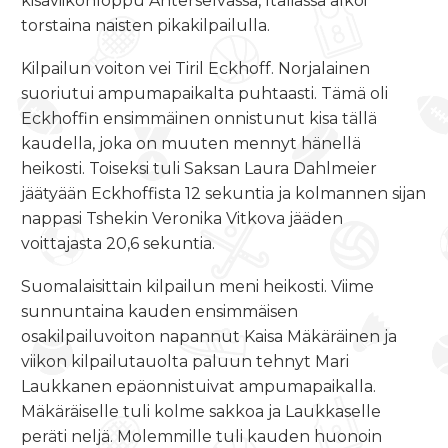
kisaviikonloppu Anterselvassa, Italiassa alkoi
torstaina naisten pikakilpailulla.
Kilpailun voiton vei Tiril Eckhoff. Norjalainen
suoriutui ampumapaikalta puhtaasti. Tämä oli
Eckhoffin ensimmäinen onnistunut kisa tällä
kaudella, joka on muuten mennyt hänellä
heikosti. Toiseksi tuli Saksan Laura Dahlmeier
jäätyään Eckhoffista 12 sekuntia ja kolmannen sijan
nappasi Tshekin Veronika Vitkova jääden
voittajasta 20,6 sekuntia.
Suomalaisittain kilpailun meni heikosti. Viime
sunnuntaina kauden ensimmäisen
osakilpailuvoiton napannut Kaisa Mäkäräinen ja
viikon kilpailutauolta paluun tehnyt Mari
Laukkanen epäonnistuivat ampumapaikalla.
Mäkäräiselle tuli kolme sakkoa ja Laukkaselle
peräti neljä. Molemmille tuli kauden huonoin