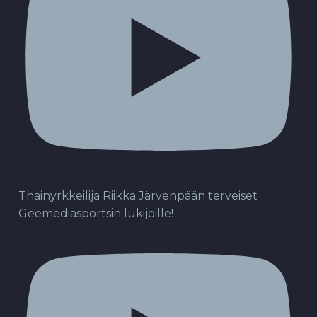
Thainyrkkeilijä Riikka Järvenpään terveiset
Geemediasportsin lukijoille!