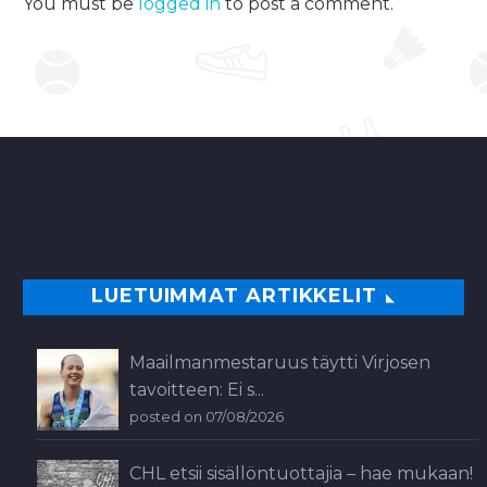
You must be
logged in
to post a comment.
voiton vei
ylivoimaisesti Saksa
joukkueella Vanessa
Hinz, Maren
Hammerschmidt,…
0
LUETUIMMAT ARTIKKELIT
Maailmanmestaruus täytti Virjosen
tavoitteen: Ei s...
posted on 07/08/2026
CHL etsii sisällöntuottajia – hae mukaan!