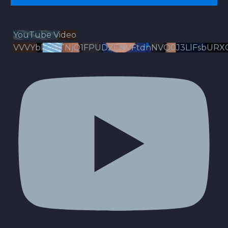
YouTube Video
VVVYbldJRTNjQ1FPUDZENVFtdnNVQ0J3LlFsbURX