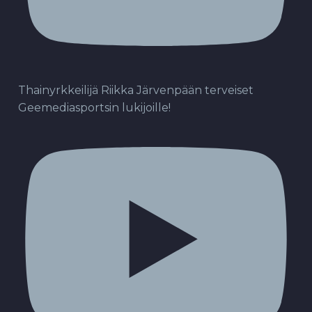
Thainyrkkeilijä Riikka Järvenpään terveiset
Geemediasportsin lukijoille!