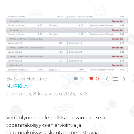



By Sami Heikkinen
0
0
NURKKA
sunnuntai, 8 kesäkuun 2025, 13:16
Vedonlyönti ei ole pelkkää arvausta – se on
todennäköisyyksien arviointia ja
todennäköisyyslaskentaan perustuvaa