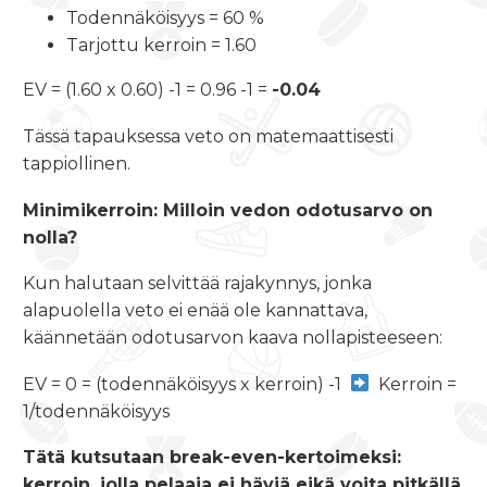
Todennäköisyys = 60 %
Tarjottu kerroin = 1.60
EV = (1.60 x 0.60) -1 = 0.96 -1 =
-0.04
Tässä tapauksessa veto on matemaattisesti
tappiollinen.
Minimikerroin: Milloin vedon odotusarvo on
nolla?
Kun halutaan selvittää rajakynnys, jonka
alapuolella veto ei enää ole kannattava,
käännetään odotusarvon kaava nollapisteeseen:
EV = 0 = (todennäköisyys x kerroin) -1
Kerroin =
1/todennäköisyys
Tätä kutsutaan break-even-kertoimeksi:
kerroin, jolla pelaaja ei häviä eikä voita pitkällä