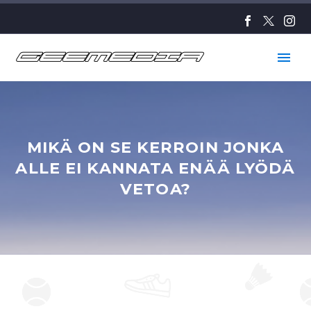
MIKÄ ON SE KERROIN JONKA
ALLE EI KANNATA ENÄÄ LYÖDÄ
VETOA?