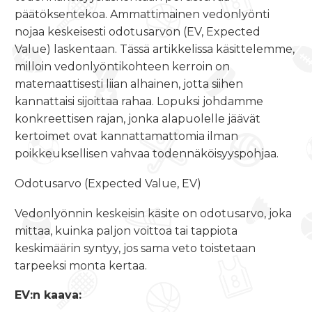
päätöksentekoa. Ammattimainen vedonlyönti
nojaa keskeisesti odotusarvon (EV, Expected
Value) laskentaan. Tässä artikkelissa käsittelemme,
milloin vedonlyöntikohteen kerroin on
matemaattisesti liian alhainen, jotta siihen
kannattaisi sijoittaa rahaa. Lopuksi johdamme
konkreettisen rajan, jonka alapuolelle jäävät
kertoimet ovat kannattamattomia ilman
poikkeuksellisen vahvaa todennäköisyyspohjaa.
Odotusarvo (Expected Value, EV)
Vedonlyönnin keskeisin käsite on odotusarvo, joka
mittaa, kuinka paljon voittoa tai tappiota
keskimäärin syntyy, jos sama veto toistetaan
tarpeeksi monta kertaa.
EV:n kaava: