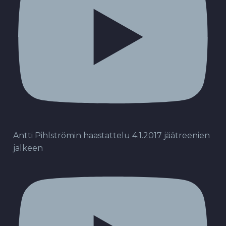
Antti Pihlströmin haastattelu 4.1.2017 jäätreenien
jälkeen