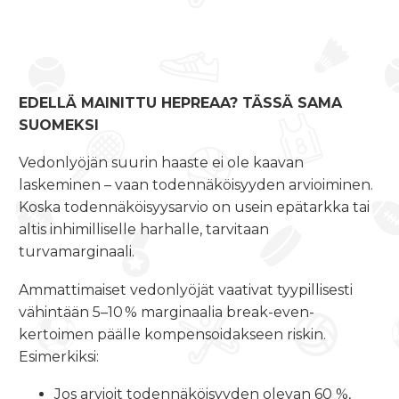
EDELLÄ MAINITTU HEPREAA? TÄSSÄ SAMA
SUOMEKSI
Vedonlyöjän suurin haaste ei ole kaavan
laskeminen – vaan todennäköisyyden arvioiminen.
Koska todennäköisyysarvio on usein epätarkka tai
altis inhimilliselle harhalle, tarvitaan
turvamarginaali.
Ammattimaiset vedonlyöjät vaativat tyypillisesti
vähintään 5–10 % marginaalia break-even-
kertoimen päälle kompensoidakseen riskin.
Esimerkiksi:
Jos arvioit todennäköisyyden olevan 60 %,