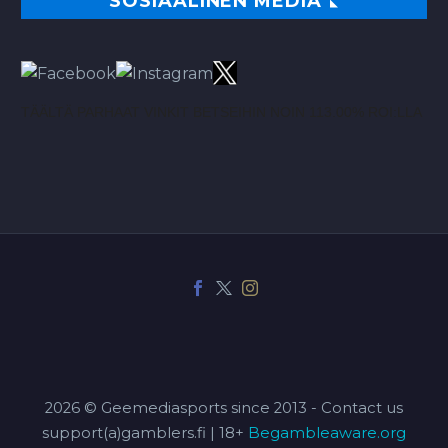
SOSIAALINEN MEDIA
TÄÄLTÄ PARHAAT VINKIT BETSEIHIN NOIN 113.00% ROI:LLA
2026 © Geemediasports since 2013 - Contact us
support(a)gamblers.fi | 18+
Begambleaware.org