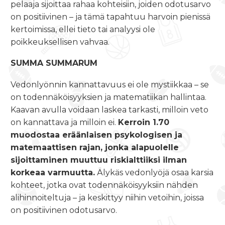
pelaaja sijoittaa rahaa kohteisiin, joiden odotusarvo
on positiivinen – ja tämä tapahtuu harvoin pienissä
kertoimissa, ellei tieto tai analyysi ole
poikkeuksellisen vahvaa.
SUMMA SUMMARUM
Vedonlyönnin kannattavuus ei ole mystiikkaa – se
on todennäköisyyksien ja matematiikan hallintaa.
Kaavan avulla voidaan laskea tarkasti, milloin veto
on kannattava ja milloin ei.
Kerroin 1.70
muodostaa eräänlaisen psykologisen ja
matemaattisen rajan, jonka alapuolelle
sijoittaminen muuttuu riskialttiiksi ilman
korkeaa varmuutta.
Älykäs vedonlyöjä osaa karsia
kohteet, jotka ovat todennäköisyyksiin nähden
alihinnoiteltuja – ja keskittyy niihin vetoihin, joissa
on positiivinen odotusarvo.