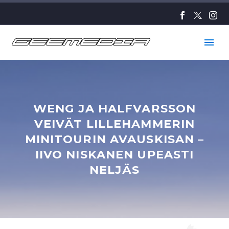
WENG JA HALFVARSSON
VEIVÄT LILLEHAMMERIN
MINITOURIN AVAUSKISAN –
IIVO NISKANEN UPEASTI
NELJÄS