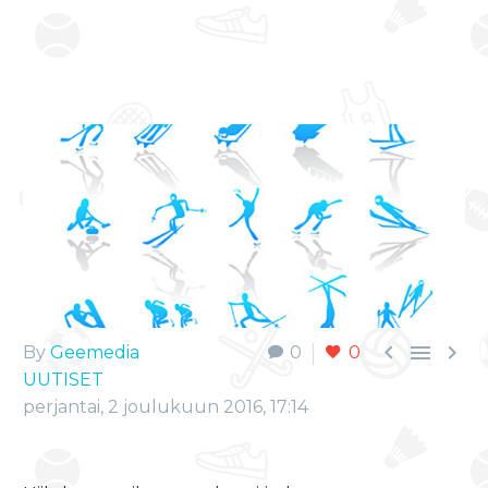



By
Geemedia
0
0
UUTISET
perjantai, 2 joulukuun 2016, 17:14