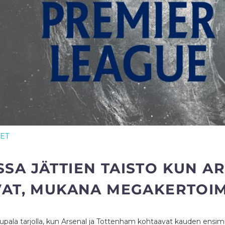
EET
SSA JÄTTIEN TAISTO KUN A
AT, MUKANA MEGAKERTOIM
kkupala tarjolla, kun Arsenal ja Tottenham kohtaavat kauden ens