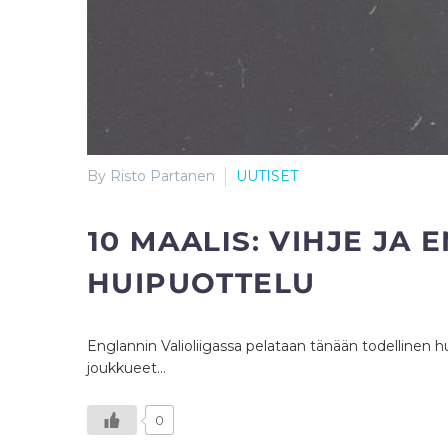
By Risto Partanen
UUTISET
10 MAALIS:
VIHJE JA 
HUIPUOTTELU
Englannin Valioliigassa pelataan tänään todellinen 
joukkueet…
0