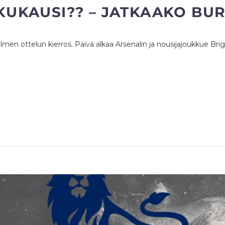
UKAUSI?? – JATKAAKO BUR
lmen ottelun kierros. Päivä alkaa Arsenalin ja nousijajoukkue Bri