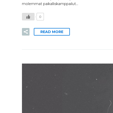
molemmat paikalliskamppailut…
0
READ MORE