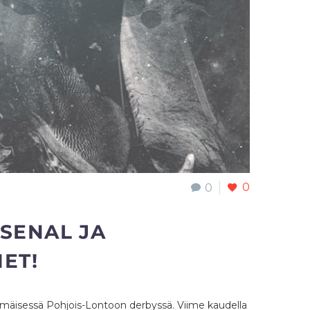
0
0
RSENAL JA
ET!
immäisessä Pohjois-Lontoon derbyssä. Viime kaudella