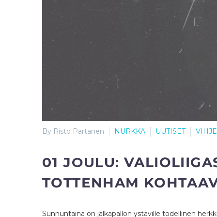
By Risto Partanen
NURKKA
UUTISET
VIHJ
01 JOULU:
VALIOLIIGA
TOTTENHAM KOHTAAV
Sunnuntaina on jalkapallon ystäville todellinen her