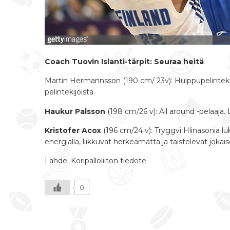
Coach Tuovin Islanti-tärpit: Seuraa heitä
Martin Hermannsson (190 cm/ 23v): Huippupelintekij
pelintekijöistä.
Haukur Palsson
(198 cm/26 v): All around -pelaaja.
Kristofer Acox
(196 cm/24 v): Tryggvi Hlinasonia luk
energialla, liikkuvat herkeämättä ja taistelevat jokai
Lähde: Koripalloliiton tiedote
0