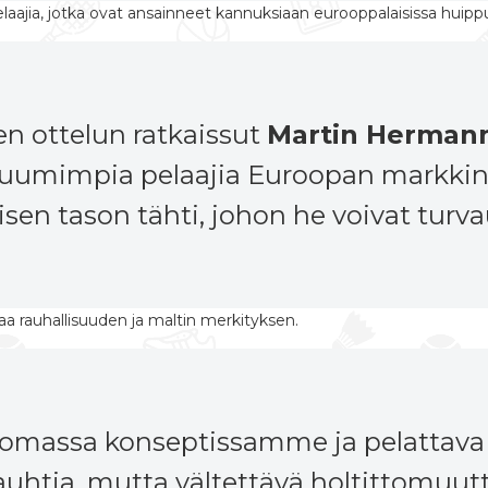
elaajia, jotka ovat ansainneet kannuksiaan eurooppalaisissa huippu
n ottelun ratkaissut
Martin Herman
kuumimpia pelaajia Euroopan markkinoil
isen tason tähti, johon he voivat turva
ttaa rauhallisuuden ja maltin merkityksen.
 omassa konseptissamme ja pelattava
auhtia, mutta vältettävä holtittomuu