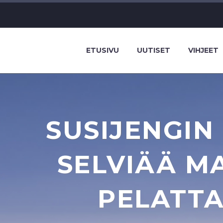
ETUSIVU
UUTISET
VIHJEET
SUSIJENGIN
SELVIÄÄ M
PELATT