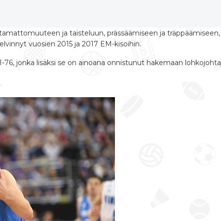
antamattomuuteen ja taisteluun, prässäämiseen ja träppäämiseen, va
elvinnyt vuosien 2015 ja 2017 EM-kisoihin.
1-76, jonka lisäksi se on ainoana onnistunut hakemaan lohkojohtaj