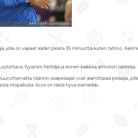
ä, jolla on vapaat kädet pelata 35 minuuttia kuten tahtoo. Äär
 Luotettava, fyysinen heittäjä ja ennen kaikkea armoton taistelija
uunottamatta Islannin sisäpelaajat ovat alamittaisia pelaajia, jot
sesta irtopallosta. Acox on tästä hyvä esimerkki.