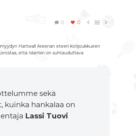



0
0
unmyydyn Hartwall Areenan eteen kotijoukkueen
orostaa, että Islantiin on suhtauduttava
jaottelumme sekä
, kuinka hankalaa on
mentaja
Lassi Tuovi