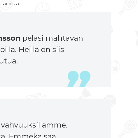
sarjoissa.
nsson
pelasi mahtavan
la. Heillä on siis
utua.
 vahvuuksillamme.
tta. Emmekä saa