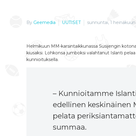
By
Geemedia
UUTISET
sunnuntai, 1 heinäkuun 
Helmikuun MM-karsintaikkunassa Susijengin kotona
kiusaksi. Lohkonsa jumboksi valahtanut Islanti pela
kunnioituksella.
– Kunnioitamme Islanti
edellinen keskinäinen 
pelata periksiantamat
summaa.