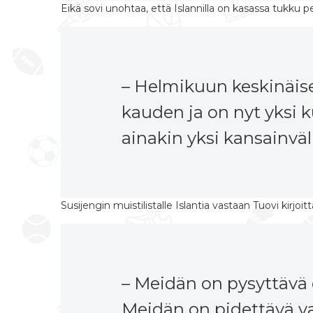
Eikä sovi unohtaa, että Islannilla on kasassa tukku p
– Helmikuun keskinäise
kauden ja on nyt yksi 
ainakin yksi kansainväl
Susijengin muistilistalle Islantia vastaan Tuovi kirjoi
– Meidän on pysyttävä
Meidän on pidettävä v