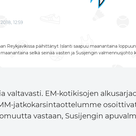
2018, 12:59
an Reykjavikissa päihittänyt Islanti saapuu maanantaina loppu
a maanantaina selkä seinää vasten ja Susijengin valmennusjohto k
a valtavasti. EM-kotikisojen alkusar
MM-jatkokarsintaottelumme osoittivat
tomuutta vastaan, Susijengin apuval