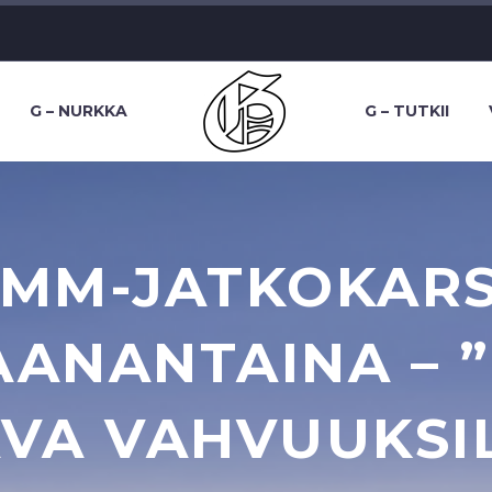
G – NURKKA
G – TUTKII
 MM-JATKOKAR
AANANTAINA – 
AVA VAHVUUKSI