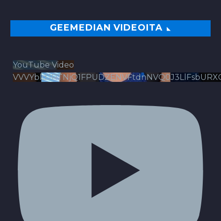
GEEMEDIAN VIDEOITA
YouTube Video
VVVYbldJRTNjQ1FPUDZENVFtdnNVQ0J3LlFsbURX