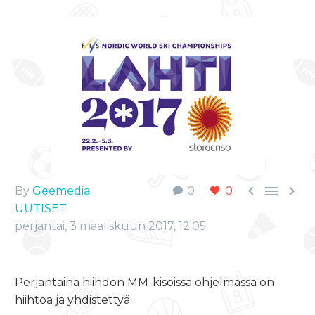



By
Geemedia
0
0
UUTISET
perjantai, 3 maaliskuun 2017, 12:05
Perjantaina hiihdon MM-kisoissa ohjelmassa on
hiihtoa ja yhdistettyä.