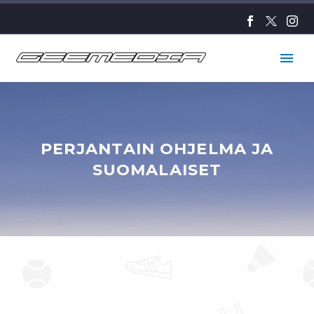
PERJANTAIN OHJELMA JA
SUOMALAISET