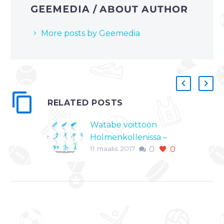
GEEMEDIA
/ ABOUT AUTHOR
More posts by Geemedia
RELATED POSTS
Watabe voittoon
Holmenkollenissa –
11 maalis 2017
0
0
Hirvonen seitsemäs
Yhdistetyn
maailmancup palasi
MM-kisojen jälkeen
Holmenkollenissa,
Norjassa, jossa käytiin