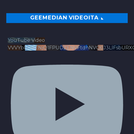
GEEMEDIAN VIDEOITA
YouTube Video
VVVYbldJRTNjQ1FPUDZENVFtdnNVQ0J3LlFsbURX