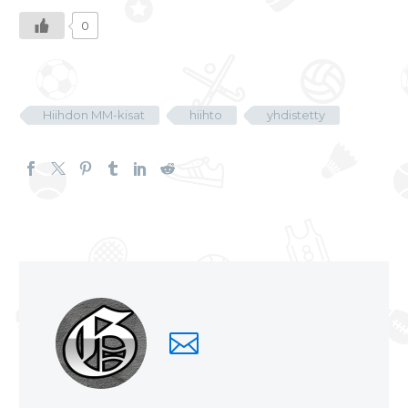
0
Hiihdon MM-kisat
hiihto
yhdistetty