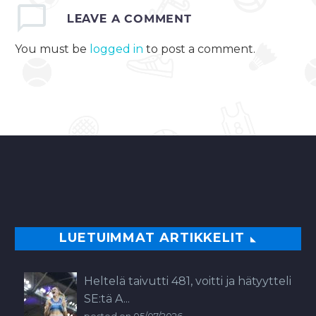
henkilökohtainen
LEAVE
A COMMENT
kilpailu. Mäkiosuus oli
suurmäestä (HS 134)
You must be
logged in
to post a comment.
ja hiihto-osuus oli 10…
0
LUETUIMMAT ARTIKKELIT
Heltelä taivutti 481, voitti ja hätyytteli
SE:tä A...