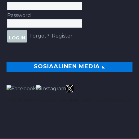
Password
Forgot?
Register
SOSIAALINEN MEDIA
TÄÄLTÄ PARHAAT VINKIT BETSEIHIN NOIN 113.00% ROI:LLA