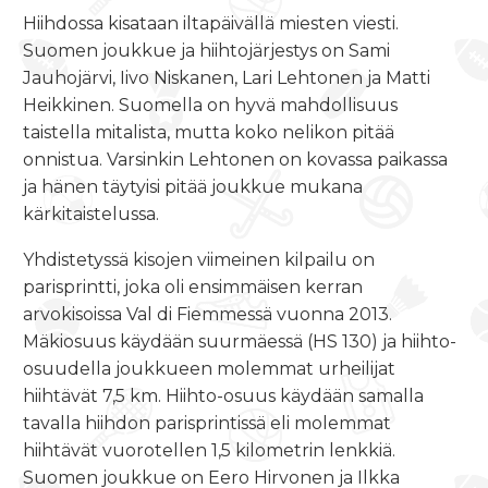
Hiihdossa kisataan iltapäivällä miesten viesti.
Suomen joukkue ja hiihtojärjestys on Sami
Jauhojärvi, Iivo Niskanen, Lari Lehtonen ja Matti
Heikkinen. Suomella on hyvä mahdollisuus
taistella mitalista, mutta koko nelikon pitää
onnistua. Varsinkin Lehtonen on kovassa paikassa
ja hänen täytyisi pitää joukkue mukana
kärkitaistelussa.
Yhdistetyssä kisojen viimeinen kilpailu on
parisprintti, joka oli ensimmäisen kerran
arvokisoissa Val di Fiemmessä vuonna 2013.
Mäkiosuus käydään suurmäessä (HS 130) ja hiihto-
osuudella joukkueen molemmat urheilijat
hiihtävät 7,5 km. Hiihto-osuus käydään samalla
tavalla hiihdon parisprintissä eli molemmat
hiihtävät vuorotellen 1,5 kilometrin lenkkiä.
Suomen joukkue on Eero Hirvonen ja Ilkka