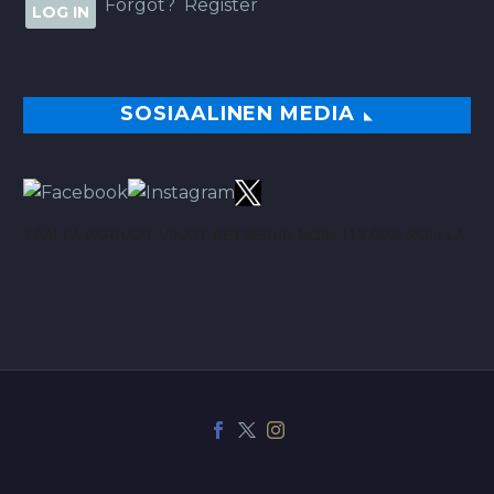
Forgot?
Register
SOSIAALINEN MEDIA
TÄÄLTÄ PARHAAT VINKIT BETSEIHIN NOIN 113.00% ROI:LLA