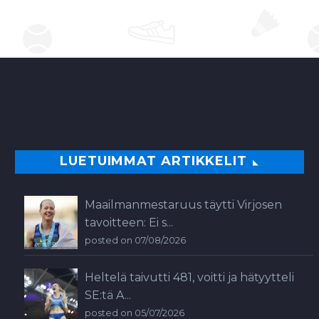
tenniksessä,
telinevoimistelussa,
uimahypyissä,…
0
LUETUIMMAT ARTIKKELIT
Maailmanmestaruus täytti Virjosen
tavoitteen: Ei s...
posted on 07/08/2026
Heltelä taivutti 481, voitti ja hätyytteli
SE:tä A...
posted on 05/07/2026