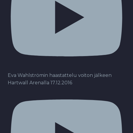
Eva Wahlströmin haastattelu voiton jälkeen
Hartwall Arenalla 17.12.2016