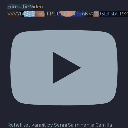
YouTube Video
VVVYbldJRTNjQ1FPUDZENVFtdnNVQ0J3LlFsbURX
Rehelliset kännit by Senni Salminen ja Camilla