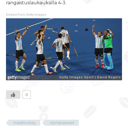
rangaistuslaukauksilla 4-3.
Embed from Getty Images
0
maahockey
olympialaiset