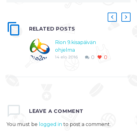
RELATED POSTS
Rion 9.kisapäivän
ohjelma
14 elo 2016
0
0
Rion olympialaisissa
sunnuntaina
ohjelmassa on 26
finaalia, jotka käydään
ammunnassa,
golffissa,
miekkailussa,
LEAVE
A COMMENT
nyrkkeilyssä, painissa,
painonnostossa,
You must be
logged in
to post a comment.
purjehduksessa,
ratapyöräilyssä,