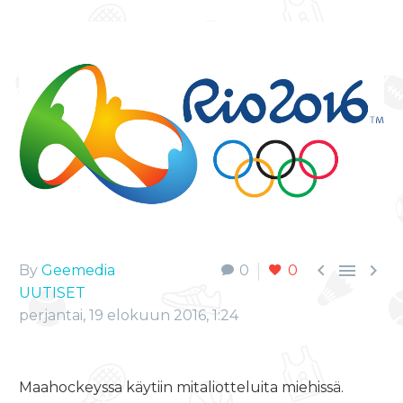



By
Geemedia
0
0
UUTISET
perjantai, 19 elokuun 2016, 1:24
Maahockeyssa käytiin mitaliotteluita miehissä.