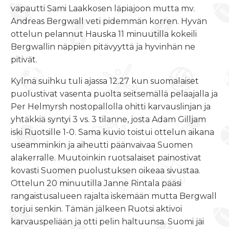
vapautti Sami Laakkosen läpiajoon mutta mv.
Andreas Bergwall veti pidemmän korren. Hyvän
ottelun pelannut Hauska 11 minuutilla kokeili
Bergwallin näppien pitävyyttä ja hyvinhän ne
pitivät.
Kylmä suihku tuli ajassa 12.27 kun suomalaiset
puolustivat vasenta puolta seitsemällä pelaajalla ja
Per Helmyrsh nostopallolla ohitti karvauslinjan ja
yhtäkkiä syntyi 3 vs. 3 tilanne, josta Adam Gilljam
iski Ruotsille 1-0. Sama kuvio toistui ottelun aikana
useamminkin ja aiheutti päänvaivaa Suomen
alakerralle. Muutoinkin ruotsalaiset painostivat
kovasti Suomen puolustuksen oikeaa sivustaa.
Ottelun 20 minuutilla Janne Rintala pääsi
rangaistusalueen rajalta iskemään mutta Bergwall
torjui senkin. Tämän jälkeen Ruotsi aktivoi
karvauspeliään ja otti pelin haltuunsa. Suomi jäi