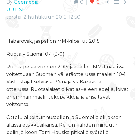



By
Geemedia
0
0
UUTISET
torstai, 2 huhtikuun 2015, 12:50
Habarovsk, jääpallon MM-kilpailut 2015
Ruotsi – Suomi 10-1 (3-0)
Ruotsi pelaa vuoden 2015 jääpallon MM-finaalissa
voitettuaan Suomen välieräottelussa maalein 10-1.
Vastustajat selviävät Venäjä vs. Kazakstan
ottelussa. Ruotsalaiset olivat askeleen edellä, loivat
enemmän maalintekopaikkoja ja ansaitsivat
voittonsa.
Ottelu alkoi tunnustellen ja Suomella oli jakson
alussa etsikkoaikansa. Reilun kahden minuutin
pelin jälkeen Tomi Hauska pitkällä syötöllä