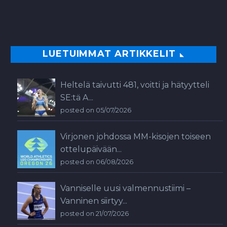
LUETUIMMAT ARTIKKELIT
Heltelä taivutti 481, voitti ja hätyytteli
SE:tä A...
posted on 05/07/2026
Virjonen johdossa MM-kisojen toiseen
ottelupäivään...
posted on 06/08/2026
Vanniselle uusi valmennustiimi –
Vanninen siirtyy...
posted on 21/07/2026