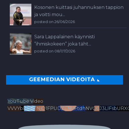
Kosonen kuittasi juhannuksen tappion
ja voitti mou...
posted on 26/06/2026
Sara Lappalainen käynnisti
”ihmiskokeen” joka täht...
posted on 08/07/2026
GEEMEDIAN VIDEOITA
YouTube Video
VVVYbldJRTNjQ1FPUDZENVFtdnNVQ0J3LlFsbURX