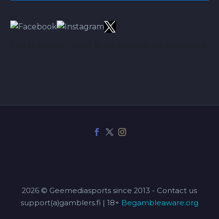
TÄÄLTÄ PARHAAT VINKIT BETSEIHIN NOIN 113.00% ROI:LLA
2026 © Geemediasports since 2013 - Contact us
support(a)gamblers.fi | 18+
Begambleaware.org