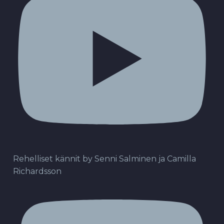
Rehelliset kännit by Senni Salminen ja Camilla
Richardsson