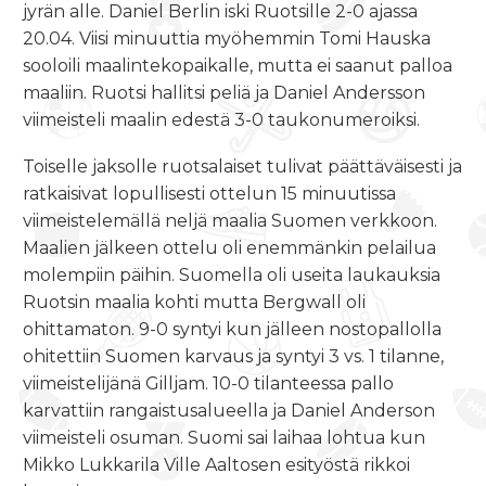
jyrän alle. Daniel Berlin iski Ruotsille 2-0 ajassa
20.04. Viisi minuuttia myöhemmin Tomi Hauska
sooloili maalintekopaikalle, mutta ei saanut palloa
maaliin. Ruotsi hallitsi peliä ja Daniel Andersson
viimeisteli maalin edestä 3-0 taukonumeroiksi.
Toiselle jaksolle ruotsalaiset tulivat päättäväisesti ja
ratkaisivat lopullisesti ottelun 15 minuutissa
viimeistelemällä neljä maalia Suomen verkkoon.
Maalien jälkeen ottelu oli enemmänkin pelailua
molempiin päihin. Suomella oli useita laukauksia
Ruotsin maalia kohti mutta Bergwall oli
ohittamaton. 9-0 syntyi kun jälleen nostopallolla
ohitettiin Suomen karvaus ja syntyi 3 vs. 1 tilanne,
viimeistelijänä Gilljam. 10-0 tilanteessa pallo
karvattiin rangaistusalueella ja Daniel Anderson
viimeisteli osuman. Suomi sai laihaa lohtua kun
Mikko Lukkarila Ville Aaltosen esityöstä rikkoi