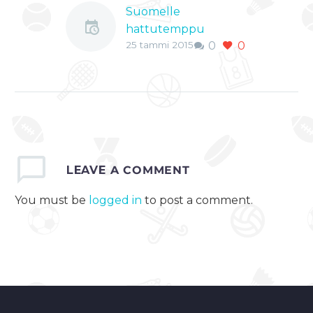
Suomelle
hattutemppu
25 tammi 2015
0
0
Suomi pelasi
voitokkaasti bandyssa
0
LEAVE
A COMMENT
You must be
logged in
to post a comment.