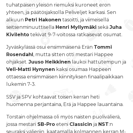
tuhatpäisen yleisön riemuksi kuroneet eron
yhteen, ja päätösjaksolla Peliveljet karkasi. Sen
alkuun
Petri Hakonen
tasoitti, ja viimeisellä
seitsenminuuttisella
Henri Myllymäki
sekä
Juha
Kivilehto
tekivät 9-7-voitossa ratkaisevat osumat.
Jyväskylässä osui ensimmäisenä Erän
Tommi
Rosendahl
, mutta sitten otti mestari Happee
ohjakset.
Juuso Heikkinen
laukoi hattutempun ja
Veli-Matti Hynynen
kaksi osumaa Happeen
ottaessa ensimmäisen kiinnityksen finaalipaikkaan
lukemin 7-3.
SSV ja SPV kohtaavat toisen kerran heti
huomenna perjantaina, Erä ja Happee lauantaina.
Torstain ohjelmassa oli myös naisten puolivälierä,
jossa mestari
SB-
Pro
eteni
Classicin
ja
NST
:n
seuraksi välieriin kaatamalla kolmannen kerran M-