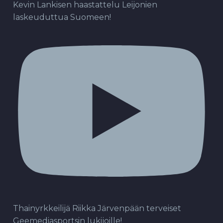
Kevin Lankisen haastattelu Leijonien
laskeuduttua Suomeen!
Thainyrkkeilijä Riikka Järvenpään terveiset
Geemediasportsin lukijoille!