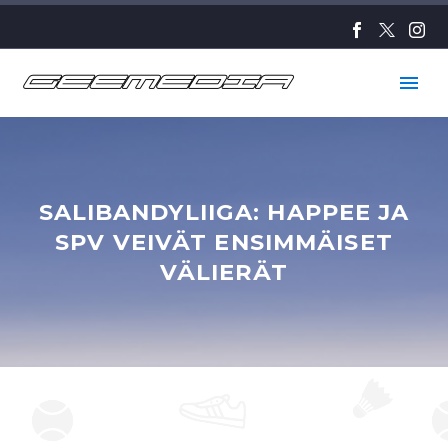
SALIBANDYLIIGA: HAPPEE JA
SPV VEIVÄT ENSIMMÄISET
VÄLIERÄT