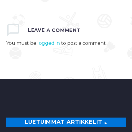
salibandyn nykytila
Geemedia esittelee
uuden ohjelmasarjan,
jossa radioselostaja
Max Kalba puntaroi
LEAVE
A COMMENT
eri lajien tilaa
You must be
logged in
to post a comment.
Suomessa ja…
0
LUETUIMMAT ARTIKKELIT