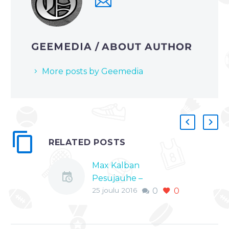
GEEMEDIA
/ ABOUT AUTHOR
More posts by Geemedia
RELATED POSTS
Max Kalban
Pesujauhe –
25 joulu 2016
0
0
salibandyn nykytila
Max Kalban
Pesujauhe –