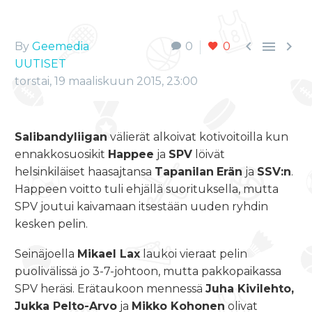



By
Geemedia
0
0
UUTISET
torstai, 19 maaliskuun 2015, 23:00
Salibandyliigan
välierät alkoivat kotivoitoilla kun
ennakkosuosikit
Happee
ja
SPV
löivät
helsinkiläiset haasajtansa
Tapanilan
Erän
ja
SSV:n
.
Happeen voitto tuli ehjällä suorituksella, mutta
SPV joutui kaivamaan itsestään uuden ryhdin
kesken pelin.
Seinäjoella
Mikael Lax
laukoi vieraat pelin
puolivälissä jo 3-7-johtoon, mutta pakkopaikassa
SPV heräsi. Erätaukoon mennessä
Juha Kivilehto,
Jukka Pelto-Arvo
ja
Mikko Kohonen
olivat