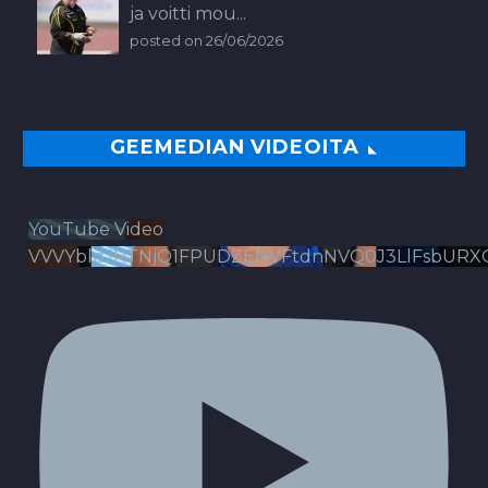
ja voitti mou...
posted on 26/06/2026
GEEMEDIAN VIDEOITA
YouTube Video
VVVYbldJRTNjQ1FPUDZENVFtdnNVQ0J3LlFsbURX