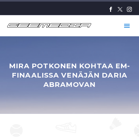
MIRA POTKONEN KOHTAA EM-
FINAALISSA VENÄJÄN DARIA
ABRAMOVAN