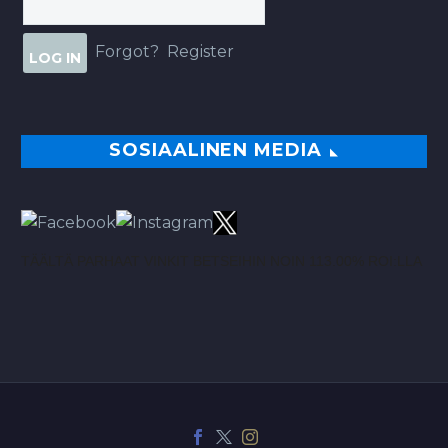
Forgot?
Register
SOSIAALINEN MEDIA
TÄÄLTÄ PARHAAT VINKIT BETSEIHIN NOIN 113.00% ROI:LLA