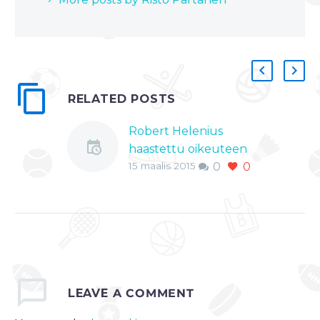
RELATED POSTS
Robert Helenius
haastettu oikeuteen
15 maalis 2015
0
0
Saksalainen
nyrkkeilytalli
Sauerland on
haastanut
suomalaisnyrkkeilijä
Robert Heleniuksen
oikeuteen. Sauerland
on jättänyt
LEAVE
A COMMENT
haastehakemuksen