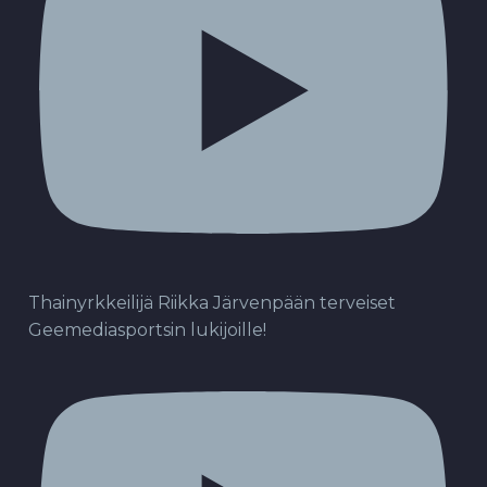
Thainyrkkeilijä Riikka Järvenpään terveiset
Geemediasportsin lukijoille!