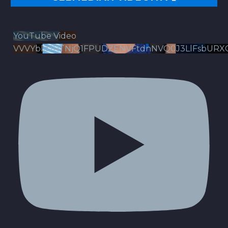
YouTube Video
VVVYbldJRTNjQ1FPUDZENVFtdnNVQ0J3LlFsbURX