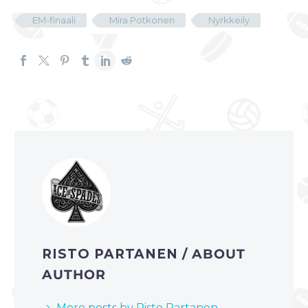
EM-finaali
Mira Potkonen
Nyrkkeily
RISTO PARTANEN
/ ABOUT
AUTHOR
More posts by Risto Partanen