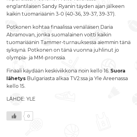
englantilaisen Sandy Ryanin täyden ajan jälkeen
kaikin tuomariäänin 3-0 (40-36, 39-37, 39-37).
Potkonen kohtaa finaalissa venäläisen Daria
Abramovan, jonka suomalainen voitti kaikin
tuomariäänin Tammer-turnauksessa aiemmin tänä
syksynä. Potkonen on tänä vuonna juhlinut jo
olympia- ja MM-pronssia.
Finaali käydään keskiviikkona noin kello 16.
Suora
lähetys
Bulgariasta alkaa TV2:ssa ja Yle Areenassa
kello 15.
LÄHDE: YLE
0