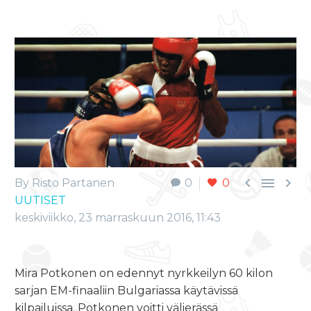



By Risto Partanen
0
0
UUTISET
keskiviikko, 23 marraskuun 2016, 11:43
Mira Potkonen on edennyt nyrkkeilyn 60 kilon
sarjan EM-finaaliin Bulgariassa käytävissä
kilpailuissa. Potkonen voitti välierässä