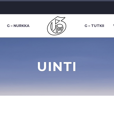
G – NURKKA
G – TUTKII
UINTI