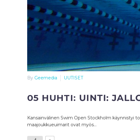
By
Geemedia
UUTISET
05 HUHTI:
UINTI: JAL
Kansainvälinen Swim Open Stockholm käynnistyi to
maajoukkueuimarit ovat myös…