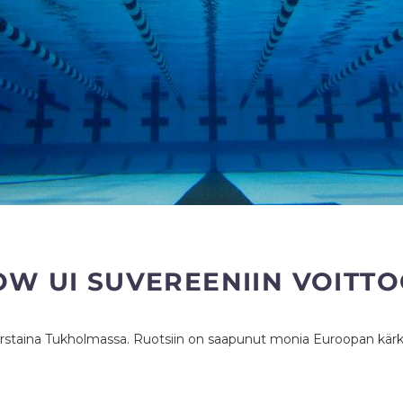
LOW UI SUVEREENIIN VOIT
rstaina Tukholmassa. Ruotsiin on saapunut monia Euroopan kärk