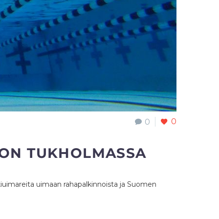
0
0
TOON TUKHOLMASSA
iuimareita uimaan rahapalkinnoista ja Suomen