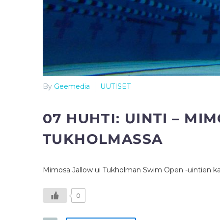
By
Geemedia
UUTISET
07 HUHTI:
UINTI – MI
TUKHOLMASSA
Mimosa Jallow ui Tukholman Swim Open -uintien kakk
0