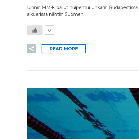
Uinnin MM-kilpailut huipentui Unkarin Budapestissa 
alkuerissä nähtiin Suomen…
0
READ MORE