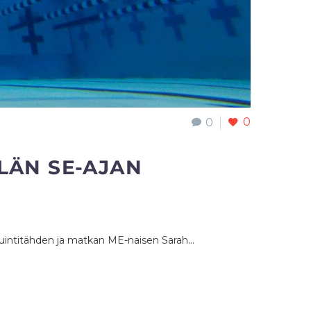
0
0
LÄN SE-AJAN
n uintitähden ja matkan ME-naisen Sarah…