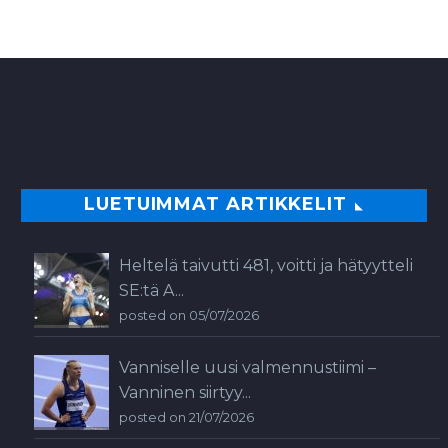
LUETUIMMAT ARTIKKELIT
Heltelä taivutti 481, voitti ja hätyytteli
SE:tä A...
posted on 05/07/2026
Vanniselle uusi valmennustiimi –
Vanninen siirtyy...
posted on 21/07/2026