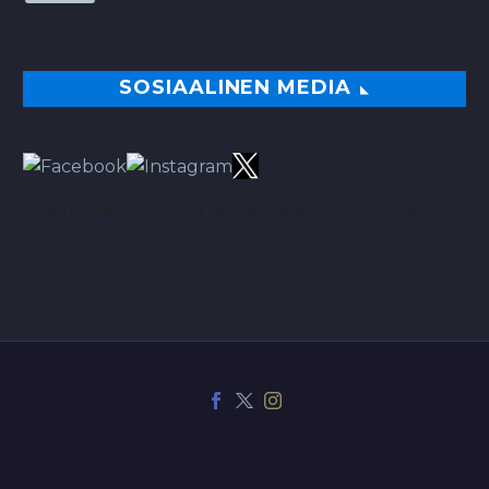
SOSIAALINEN MEDIA
TÄÄLTÄ PARHAAT VINKIT BETSEIHIN NOIN 113.00% ROI:LLA