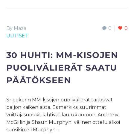
By Maza
0
0
UUTISET
30 HUHTI:
MM-KISOJEN
PUOLIVÄLIERÄT SAATU
PÄÄTÖKSEEN
Snookerin MM-kisojen puolivälierät tarjosivat
paljon kaikenlaista. Esimerkiksi suurimmat
voittajasuosikit lähtivät laulukuoroon. Anthony
McGillin ja Shaun Murphyn välinen ottelu alkoi
suosikin eli Murphyn…