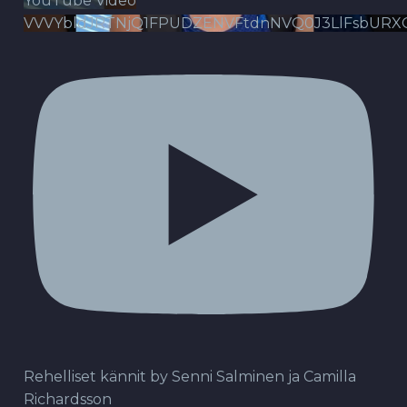
YouTube Video
VVVYbldJRTNjQ1FPUDZENVFtdnNVQ0J3LlFsbURX
Rehelliset kännit by Senni Salminen ja Camilla
Richardsson