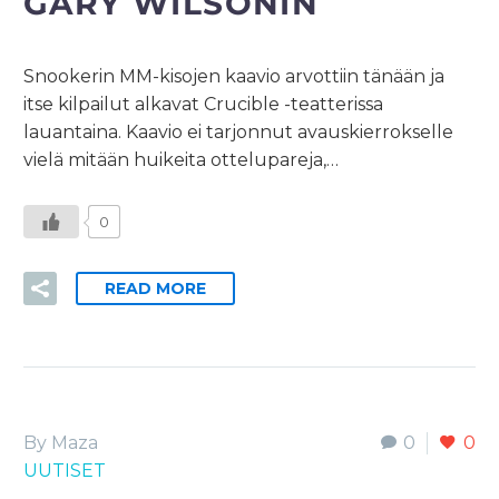
GARY WILSONIN
Snookerin MM-kisojen kaavio arvottiin tänään ja
itse kilpailut alkavat Crucible -teatterissa
lauantaina. Kaavio ei tarjonnut avauskierrokselle
vielä mitään huikeita ottelupareja,…
0
READ MORE
By Maza
0
0
UUTISET