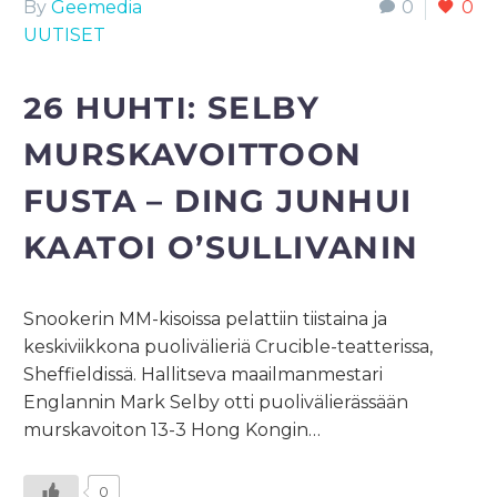
By
Geemedia
0
0
UUTISET
26 HUHTI:
SELBY
MURSKAVOITTOON
FUSTA – DING JUNHUI
KAATOI O’SULLIVANIN
Snookerin MM-kisoissa pelattiin tiistaina ja
keskiviikkona puolivälieriä Crucible-teatterissa,
Sheffieldissä. Hallitseva maailmanmestari
Englannin Mark Selby otti puolivälierässään
murskavoiton 13-3 Hong Kongin…
0