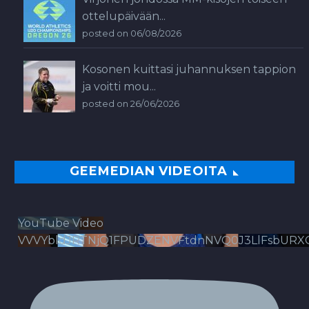
ottelupäivään...
posted on 06/08/2026
Kosonen kuittasi juhannuksen tappion
ja voitti mou...
posted on 26/06/2026
GEEMEDIAN VIDEOITA
YouTube Video
VVVYbldJRTNjQ1FPUDZENVFtdnNVQ0J3LlFsbURX