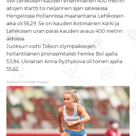
Viivi Lehikoisen kauden ensimmäinen 400 metrin
aitojen startti toi neljännen sijan sateisessa
Hengelossa Hollannissa maanantaina. Lehikoisen
aika oli 56,29. Se on kauden kotimainen kärki ja
Lehikoisen uran paras kauden avaus 400 metrin
aidoissa.
Juoksun voitti Tokion olympiakisojen
hollantilainen pronssimitalisti Femke Bol ajalla
53,94. Ukrainan Anna Ryzhykova oli toinen ajalla
55,62.
Embed from Getty Images