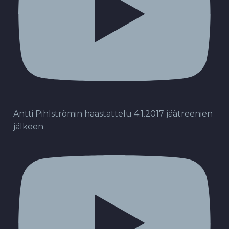
Antti Pihlströmin haastattelu 4.1.2017 jäätreenien
jälkeen