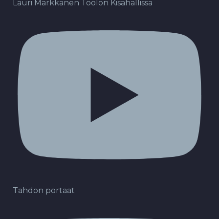
Lauri Markkanen Töölön Kisahallissa
Tahdon portaat