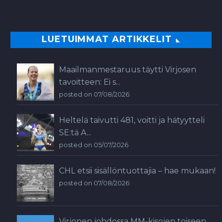
LUETUIMMAT ARTIKKELIT
Maailmanmestaruus täytti Virjosen
tavoitteen: Ei s...
posted on 07/08/2026
Heltelä taivutti 481, voitti ja hätyytteli
SE:tä A...
posted on 05/07/2026
CHL etsii sisällöntuottajia – hae mukaan!
posted on 07/08/2026
Virjonen johdossa MM-kisojen toiseen