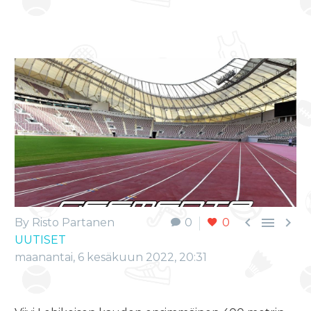



By Risto Partanen
0
0
UUTISET
maanantai, 6 kesäkuun 2022, 20:31