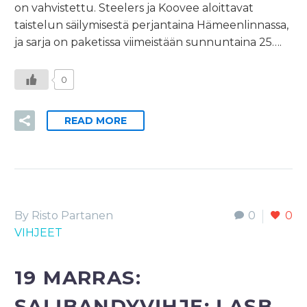
on vahvistettu. Steelers ja Koovee aloittavat
taistelun säilymisestä perjantaina Hämeenlinnassa,
ja sarja on paketissa viimeistään sunnuntaina 25….
0
READ MORE
By Risto Partanen
0
0
VIHJEET
19 MARRAS:
SALIBANDYVIHJE: LASB