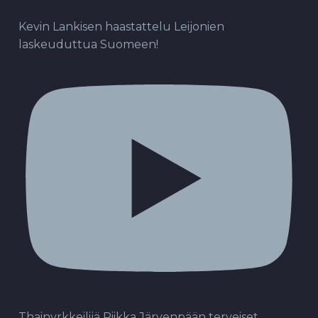
Kevin Lankisen haastattelu Leijonien
laskeuduttua Suomeen!
Thainyrkkeilijä Riikka Järvenpään terveiset