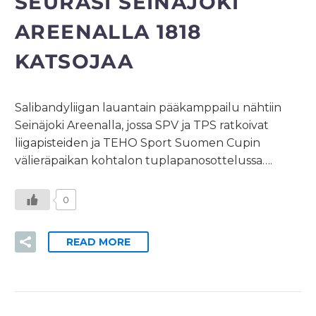
SEURASI SEINÄJOKI
AREENALLA 1818
KATSOJAA
Salibandyliigan lauantain pääkamppailu nähtiin
Seinäjoki Areenalla, jossa SPV ja TPS ratkoivat
liigapisteiden ja TEHO Sport Suomen Cupin
välieräpaikan kohtalon tuplapanosottelussa….
0
READ MORE