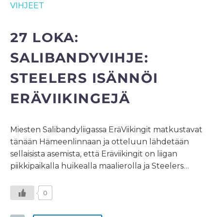
VIHJEET
27 LOKA:
SALIBANDYVIHJE:
STEELERS ISÄNNÖI
ERÄVIIKINGEJÄ
Miesten Salibandyliigassa EräViikingit matkustavat
tänään Hämeenlinnaan ja otteluun lähdetään
sellaisista asemista, että Eräviikingit on liigan
piikkipaikalla huikealla maalierolla ja Steelers…
0