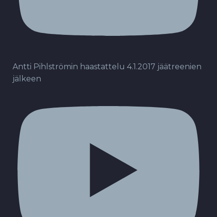
Antti Pihlströmin haastattelu 4.1.2017 jäätreenien
jälkeen