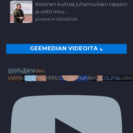
Kosonen kuittasi juhannuksen tappion
ja voitti mou...
posted on 26/06/2026
GEEMEDIAN VIDEOITA
YouTube Video
VVVYbldJRTNjQ1FPUDZENVFtdnNVQ0J3LlFsbURX