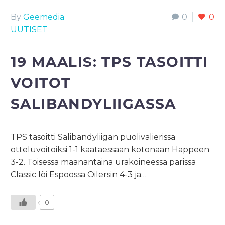
By
Geemedia
0
0
UUTISET
19 MAALIS:
TPS TASOITTI
VOITOT
SALIBANDYLIIGASSA
TPS tasoitti Salibandyliigan puolivälierissä
otteluvoitoiksi 1-1 kaataessaan kotonaan Happeen
3-2. Toisessa maanantaina urakoineessa parissa
Classic löi Espoossa Oilersin 4-3 ja…
0