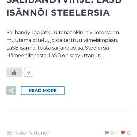
ISÄNNÖI STEELERSIA
Salibandyliiga jatkuu tänäänkin ja vuorossa on
muutama ottelu, joista tarttuu viimeisimpään.
LaSB isännöi toista sarjanousijaa, Steelersiä
Hämeenlinnasta. LaSB on saavuttanut…
0
READ MORE
By Risto Partanen
0
0