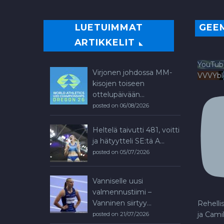
LUETUIMMAT
GEE
ARTIKKELIT
YouTub
Virjonen johdossa MM-
VVVYb
kisojen toiseen
ottelupäivään...
posted on 06/08/2026
Heltelä taivutti 481, voitti
ja hätyytteli SE:tä A...
posted on 05/07/2026
Vanniselle uusi
valmennustiimi –
Vanninen siirtyy...
Rehelli
ja Cami
posted on 21/07/2026