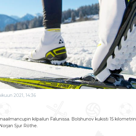
ikuun 2021, 14:36
ailmancupin kilpailun Falunissa. Bolshunov kukisti 15 kilometrin
Norjan Sjur Röthe.