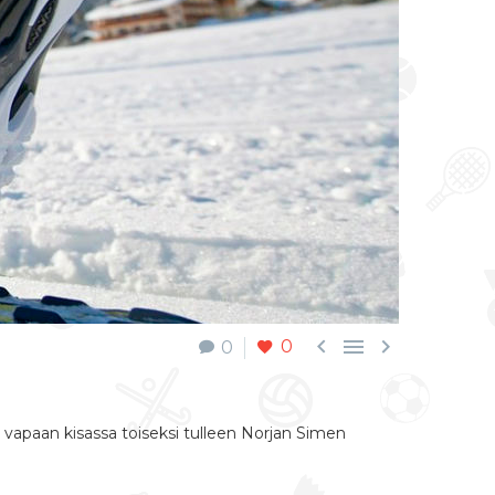



0
0
 vapaan kisassa toiseksi tulleen Norjan Simen