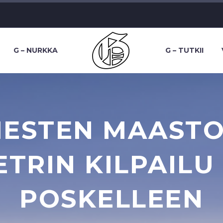
G – NURKKA
G – TUTKII
ESTEN MAASTO
TRIN KILPAILU
POSKELLEEN