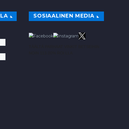
ILA
SOSIAALINEN MEDIA
TÄÄLTÄ PARHAAT VINKIT BETSEIHIN
NOIN 113.00% ROI:LLA