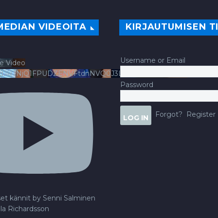
MEDIAN VIDEOITA
KIRJAUTUMISEN T
Username or Email
e Video
ldJRTNjQ1FPUDZENVFtdnNVQ0J3LlFsbURXQWNIYldv
Password
Forgot?
Register
set kännit by Senni Salminen
lla Richardsson