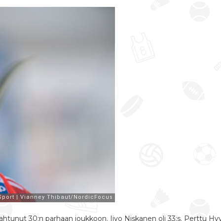
ei mahtunut 30:n parhaan joukkoon. Iivo Niskanen oli 33:s. Perttu H