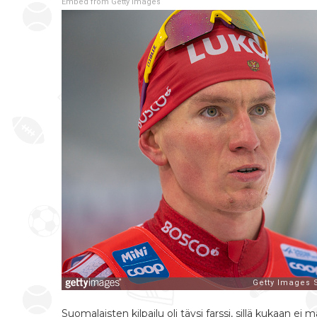
Embed from Getty Images
Suomalaisten kilpailu oli täysi farssi, sillä kukaan 