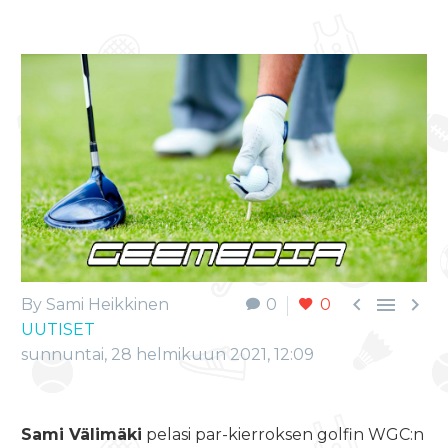



By Sami Heikkinen
0
0
UUTISET
sunnuntai, 28 helmikuun 2021, 12:09
Sami Välimäki
pelasi par-kierroksen golfin WGC:n