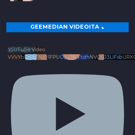
GEEMEDIAN VIDEOITA
YouTube Video
VVVYbldJRTNjQ1FPUDZENVFtdnNVQ0J3LlFsbURX