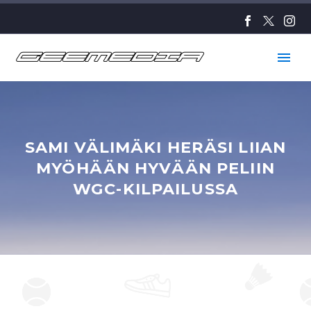
SAMI VÄLIMÄKI HERÄSI LIIAN
MYÖHÄÄN HYVÄÄN PELIIN
WGC-KILPAILUSSA