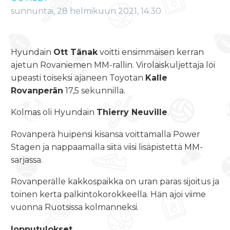
sunnuntai, 28 helmikuun 2021, 14:30
Hyundain
Ott Tänak
voitti ensimmäisen kerran
ajetun Rovaniemen MM-rallin. Virolaiskuljettaja löi
upeasti toiseksi ajaneen Toyotan
Kalle
Rovanperän
17,5 sekunnilla.
Kolmas oli Hyundain
Thierry Neuville
.
Rovanperä huipensi kisansa voittamalla Power
Stagen ja nappaamalla siitä viisi lisäpistettä MM-
sarjassa.
Rovanperälle kakkospaikka on uran paras sijoitus ja
toinen kerta palkintokorokkeella. Hän ajoi viime
vuonna Ruotsissa kolmanneksi.
lopputulokset