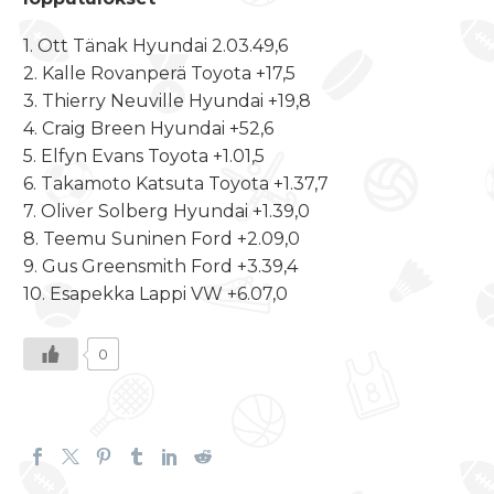
1. Ott Tänak Hyundai 2.03.49,6
2. Kalle Rovanperä Toyota +17,5
3. Thierry Neuville Hyundai +19,8
4. Craig Breen Hyundai +52,6
5. Elfyn Evans Toyota +1.01,5
6. Takamoto Katsuta Toyota +1.37,7
7. Oliver Solberg Hyundai +1.39,0
8. Teemu Suninen Ford +2.09,0
9. Gus Greensmith Ford +3.39,4
10. Esapekka Lappi VW +6.07,0
0