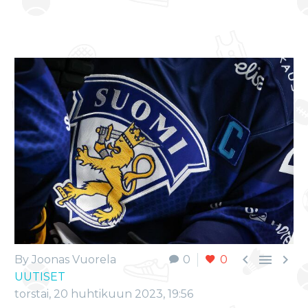



By Joonas Vuorela
0
0
UUTISET
torstai, 20 huhtikuun 2023, 19:56