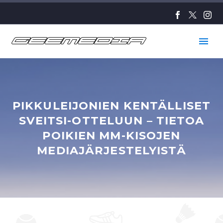
PIKKULEIJONIEN KENTÄLLISET
SVEITSI-OTTELUUN – TIETOA
POIKIEN MM-KISOJEN
MEDIAJÄRJESTELYISTÄ