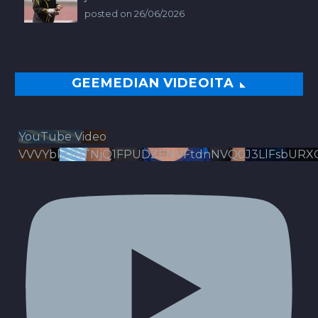
posted on 26/06/2026
GEEMEDIAN VIDEOITA
YouTube Video
VVVYbldJRTNjQ1FPUDZENVFtdnNVQ0J3LlFsbURX