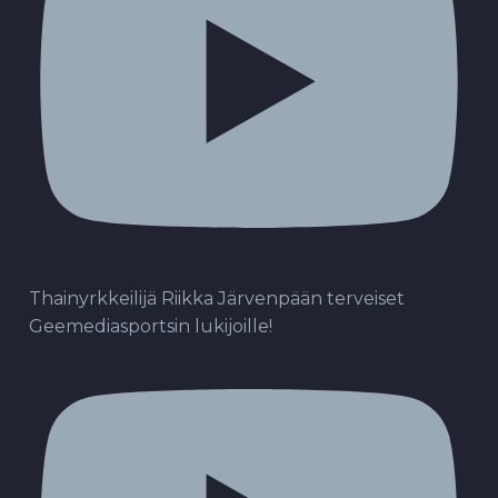
Thainyrkkeilijä Riikka Järvenpään terveiset
Geemediasportsin lukijoille!