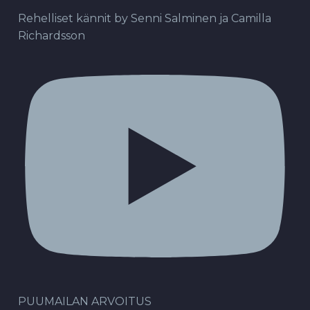
Rehelliset kännit by Senni Salminen ja Camilla
Richardsson
PUUMAILAN ARVOITUS