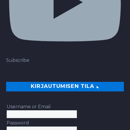
Subscribe
KIRJAUTUMISEN TILA
Username or Email
Password