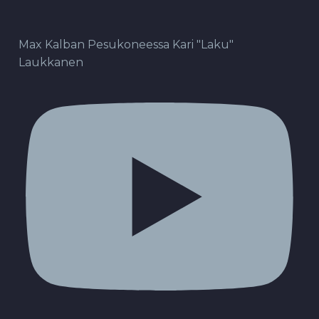
Max Kalban Pesukoneessa Kari "Laku"
Laukkanen