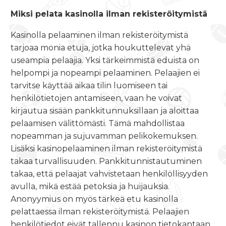
Miksi pelata kasinolla ilman rekisteröitymistä
Kasinolla pelaaminen ilman rekisteröitymistä
tarjoaa monia etuja, jotka houkuttelevat yhä
useampia pelaajia. Yksi tärkeimmistä eduista on
helpompi ja nopeampi pelaaminen. Pelaajien ei
tarvitse käyttää aikaa tilin luomiseen tai
henkilötietojen antamiseen, vaan he voivat
kirjautua sisään pankkitunnuksillaan ja aloittaa
pelaamisen välittömästi. Tämä mahdollistaa
nopeamman ja sujuvamman pelikokemuksen.
Lisäksi kasinopelaaminen ilman rekisteröitymistä
takaa turvallisuuden. Pankkitunnistautuminen
takaa, että pelaajat vahvistetaan henkilöllisyyden
avulla, mikä estää petoksia ja huijauksia.
Anonyymius on myös tärkeä etu kasinolla
pelattaessa ilman rekisteröitymistä. Pelaajien
henkilötiedot eivät tallennu kasinon tietokantaan,