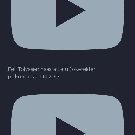
Eeli Tolvasen haastattelu Jokereiden
pukukopissa 1.10.2017