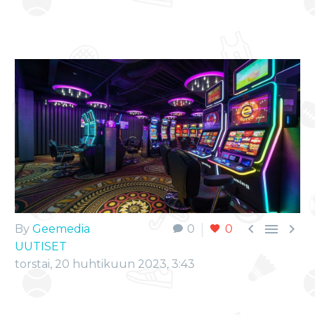



By
Geemedia
0
0
UUTISET
torstai, 20 huhtikuun 2023, 3:43