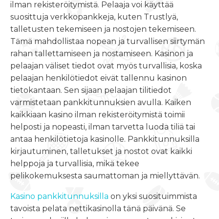
ilman rekisteröitymistä. Pelaaja voi käyttää
suosittuja verkkopankkeja, kuten Trustlyä,
talletusten tekemiseen ja nostojen tekemiseen.
Tämä mahdollistaa nopean ja turvallisen siirtymän
rahan tallettamiseen ja nostamiseen. Kasinon ja
pelaajan väliset tiedot ovat myös turvallisia, koska
pelaajan henkilötiedot eivät tallennu kasinon
tietokantaan. Sen sijaan pelaajan tilitiedot
varmistetaan pankkitunnuksien avulla. Kaiken
kaikkiaan kasino ilman rekisteröitymistä toimii
helposti ja nopeasti, ilman tarvetta luoda tiliä tai
antaa henkilötietoja kasinolle. Pankkitunnuksilla
kirjautuminen, talletukset ja nostot ovat kaikki
helppoja ja turvallisia, mikä tekee
pelikokemuksesta saumattoman ja miellyttävän.
Kasino pankkitunnuksilla
on yksi suosituimmista
tavoista pelata nettikasinolla tänä päivänä. Se