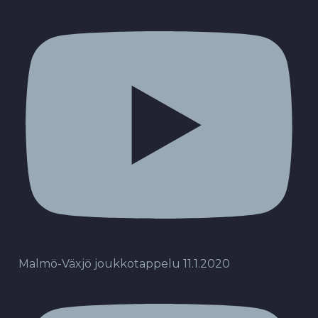
Malmö-Växjö joukkotappelu 11.1.2020