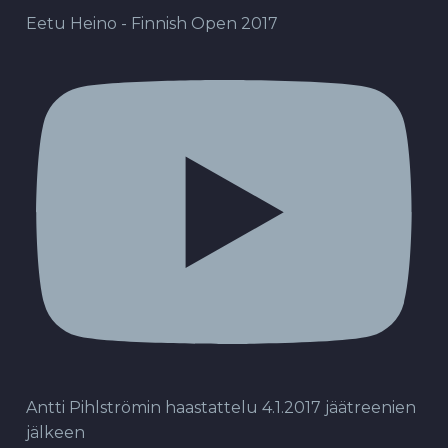
Eetu Heino - Finnish Open 2017
Antti Pihlströmin haastattelu 4.1.2017 jäätreenien
jälkeen