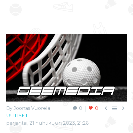



By Joonas Vuorela
0
0
UUTISET
perjantai, 21 huhtikuun 2023, 21:26