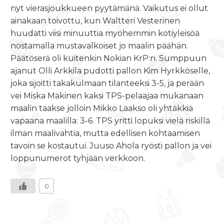
nyt vierasjoukkueen pyytämänä. Vaikutus ei ollut
ainakaan toivottu, kun Waltteri Vesterinen
huudatti viisi minuuttia myöhemmin kotiyleisöä
nostamalla mustavalkoiset jo maalin päähän.
Päätöserä oli kuitenkin Nokian KrP:n. Sumppuun
ajanut Olli Arkkila pudotti pallon Kim Hyrkköselle,
joka sijoitti takakulmaan tilanteeksi 3-5, ja perään
vei Miska Mäkinen kaksi TPS-pelaajaa mukanaan
maalin taakse jolloin Mikko Laakso oli yhtäkkiä
vapaana maalilla: 3-6. TPS yritti lopuksi vielä riskillä
ilman maalivahtia, mutta edellisen kohtaamisen
tavoin se kostautui. Juuso Ahola ryösti pallon ja vei
loppunumerot tyhjään verkkoon.
0