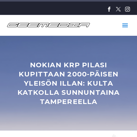
NOKIAN KRP PILASI
KUPITTAAN 2000-PÄISEN
YLEISÖN ILLAN: KULTA
KATKOLLA SUNNUNTAINA
TAMPEREELLA