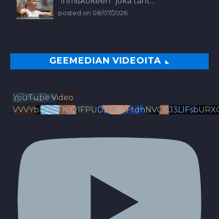
”ihmiskokeen” joka täht...
posted on 08/07/2026
GEEMEDIAN VIDEOITA
YouTube Video
VVVYbldJRTNjQ1FPUDZENVFtdnNVQ0J3LlFsbURX