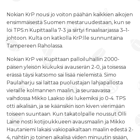
Nokian KrP nousi jo voiton päähän kaikkien aikojen
ensimmäisestä Suomen mestaruudestaan, kun se
löi TPS:n Kupittaalla 7-3 ja siirtyi finaalisarjassa 3–1-
johtoon. Kulta on katkolla KrP:lle sunnuntaina
Tampereen Raholassa.
Nokian KrP vei Kupittaan palloiluhallin 2000-
päisen yleisön kiukuksi avauserän 2-0, ja toisessa
erässä täysi katsomo sai lisää nielemistä. Simo
Paulaharju sai laittaa puolustajan lahjapallosta
vieraille kolmannen maalin, ja seuraavassa
vaihdossa Mikko Laakso iski lukemiksi jo 0-4. TPS
otti aikalisän, ja se käänsikin ison kiven vierimään
toiseen suuntaan. Kun takatolpalle noussut Olli
Laine nosti kotijoukkueen avausmaalin ja Mikko
Hautaniemi lakaisi vakiopaikaltaan maalin edestä 2-
4, nähtiin jo toinen aikalisä viiden minuutin sisään,